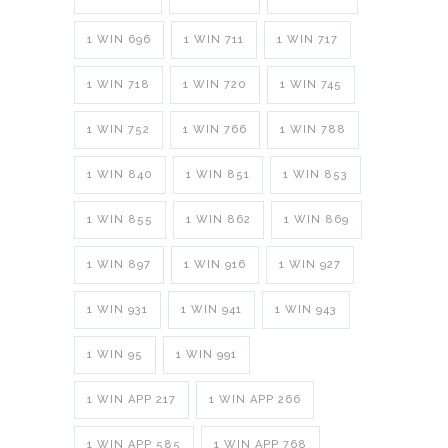
1 WIN 696
1 WIN 711
1 WIN 717
1 WIN 718
1 WIN 720
1 WIN 745
1 WIN 752
1 WIN 766
1 WIN 788
1 WIN 840
1 WIN 851
1 WIN 853
1 WIN 855
1 WIN 862
1 WIN 869
1 WIN 897
1 WIN 916
1 WIN 927
1 WIN 931
1 WIN 941
1 WIN 943
1 WIN 95
1 WIN 991
1 WIN APP 217
1 WIN APP 266
1 WIN APP 585
1 WIN APP 768