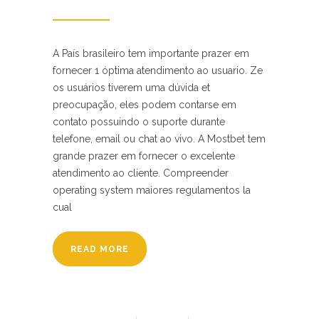
A País brasileiro tem importante prazer em
fornecer 1 óptima atendimento ao usuario. Ze
os usuários tiverem uma dúvida et
preocupação, eles podem contarse em
contato possuindo o suporte durante
telefone, email ou chat ao vivo. A Mostbet tem
grande prazer em fornecer o excelente
atendimento ao cliente. Compreender
operating system maiores regulamentos la
cual
READ MORE