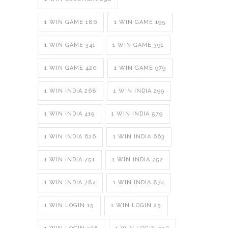
1 WIN GAME 186
1 WIN GAME 195
1 WIN GAME 341
1 WIN GAME 391
1 WIN GAME 420
1 WIN GAME 979
1 WIN INDIA 268
1 WIN INDIA 299
1 WIN INDIA 419
1 WIN INDIA 579
1 WIN INDIA 626
1 WIN INDIA 663
1 WIN INDIA 751
1 WIN INDIA 752
1 WIN INDIA 784
1 WIN INDIA 874
1 WIN LOGIN 15
1 WIN LOGIN 25