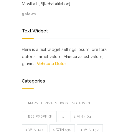
Mostbet {Pt|Rehabilitation}
5 views
Text Widget
Here is a text widget settings ipsum lore tora
dolor sit amet velum. Maecenas est velum,
gravida
Vehicula Dolor
Categories
! MARVEL RIVALS BOOSTING ADVICE
! БЕЗ РУБРИКИ
1
1 VIN 904
1 WIN 127
1 WIN 131
1 WIN 157