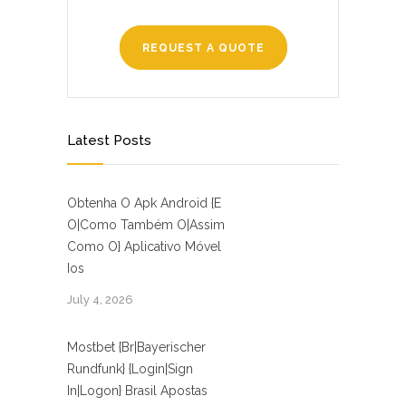
REQUEST A QUOTE
Latest Posts
Obtenha O Apk Android {E
O|Como Também O|Assim
Como O} Aplicativo Móvel
Ios
July 4, 2026
Mostbet {Br|Bayerischer
Rundfunk} {Login|Sign
In|Logon} Brasil Apostas