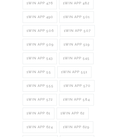
1WIN APP 476
1WIN APP 482
1WIN APP 490
1WIN APP 501
1WIN APP 506
1WIN APP 507
1WIN APP 509
1WIN APP 519
1WIN APP 543
1WIN APP 545
1WIN APP 55
1WIN APP 551
1WIN APP 555
1WIN APP 570
1WIN APP 572
1WIN APP 584
1WIN APP 61
1WIN APP 62
1WIN APP 624
1WIN APP 629