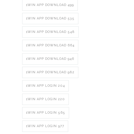
1WIN APP DOWNLOAD 499
1WIN APP DOWNLOAD 535
1WIN APP DOWNLOAD 548
1WIN APP DOWNLOAD 664
1WIN APP DOWNLOAD 946
1WIN APP DOWNLOAD 982
1WIN APP LOGIN 204
1WIN APP LOGIN 220
1WIN APP LOGIN 565
1WIN APP LOGIN 977