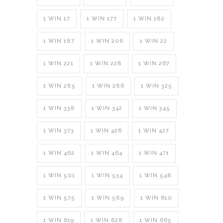
1 WIN 17
1 WIN 177
1 WIN 182
1 WIN 187
1 WIN 206
1 WIN 22
1 WIN 221
1 WIN 228
1 WIN 267
1 WIN 285
1 WIN 286
1 WIN 325
1 WIN 338
1 WIN 342
1 WIN 345
1 WIN 373
1 WIN 426
1 WIN 427
1 WIN 462
1 WIN 464
1 WIN 471
1 WIN 501
1 WIN 534
1 WIN 548
1 WIN 575
1 WIN 589
1 WIN 610
1 WIN 619
1 WIN 628
1 WIN 665