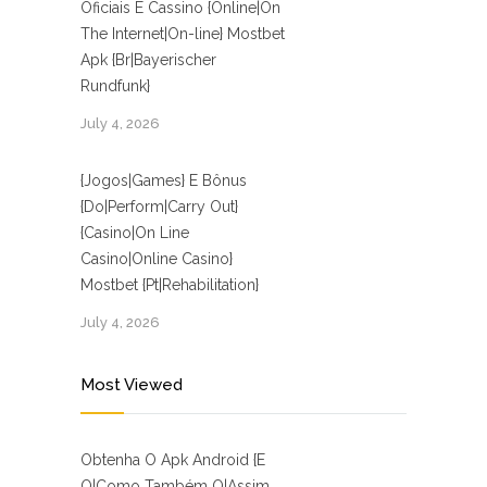
Oficiais E Cassino {Online|On
The Internet|On-line} Mostbet
Apk {Br|Bayerischer
Rundfunk}
July 4, 2026
{Jogos|Games} E Bônus
{Do|Perform|Carry Out}
{Casino|On Line
Casino|Online Casino}
Mostbet {Pt|Rehabilitation}
July 4, 2026
Most Viewed
Obtenha O Apk Android {E
O|Como Também O|Assim