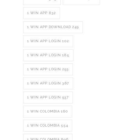
1 WIN APP 832
1 WIN APP DOWNLOAD 249
1 WIN APP LOGIN 102
1 WIN APP LOGIN 185
1 WIN APP LOGIN 293
1 WIN APP LOGIN 367
1 WIN APP LOGIN 937
1 WIN COLOMBIA 160
1 WIN COLOMBIA 554
1 WIN COLOMBIA 896