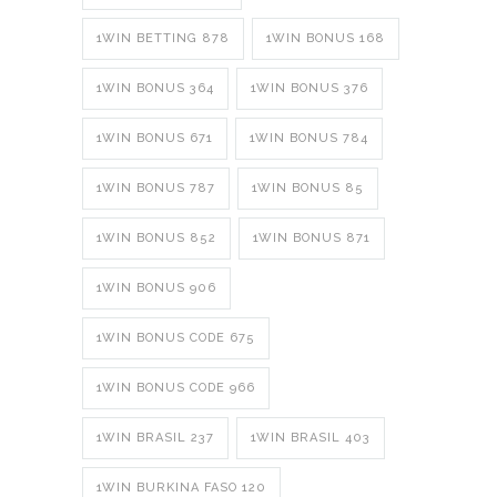
1WIN BETTING 878
1WIN BONUS 168
1WIN BONUS 364
1WIN BONUS 376
1WIN BONUS 671
1WIN BONUS 784
1WIN BONUS 787
1WIN BONUS 85
1WIN BONUS 852
1WIN BONUS 871
1WIN BONUS 906
1WIN BONUS CODE 675
1WIN BONUS CODE 966
1WIN BRASIL 237
1WIN BRASIL 403
1WIN BURKINA FASO 120