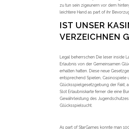
zu tun sein zigeunern vor dem hinte
leichtere Hand as part of ihr Bevorzu
IST UNSER KAS
VERZEICHNEN 
Legal beherrschen Die leser inside L
Erlaubnis von der Gemeinsamen Glüc
erhalten hatten. Diese neue Gesetzg
entsprechend Spielen, Casinospiele 
Glücksspielgesetzgebung der Fakt, a
Slot Erlaubniskarte ferner die eine Bu
Gewährleistung des Jugendschutzes,
Glücksspielsucht.
As part of StarGames konnte man 100