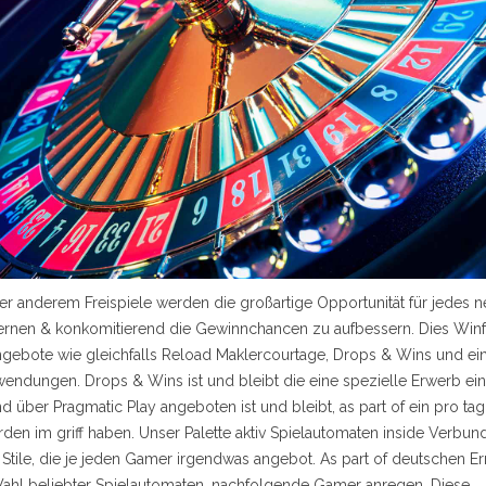
 anderem Freispiele werden die großartige Opportunität für jedes 
ernen & konkomitierend die Gewinnchancen zu aufbessern. Dies Winf
gebote wie gleichfalls Reload Maklercourtage, Drops & Wins und ei
endungen. Drops & Wins ist und bleibt die eine spezielle Erwerb ei
nd über Pragmatic Play angeboten ist und bleibt, as part of ein pro tag
den im griff haben. Unser Palette aktiv Spielautomaten inside Verbun
tile, die je jeden Gamer irgendwas angebot. As part of deutschen Er
 Wahl beliebter Spielautomaten, nachfolgende Gamer anregen. Diese