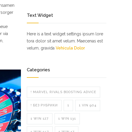
insamen
rsorger
Text Widget
neue
 via
Here is a text widget settings ipsum lore
n,
tora dolor sit amet velum. Maecenas est
velum, gravida
Vehicula Dolor
Categories
! MARVEL RIVALS BOOSTING ADVICE
! БЕЗ РУБРИКИ
1
1 VIN 904
1 WIN 127
1 WIN 131
1 WIN 157
1 WIN 17