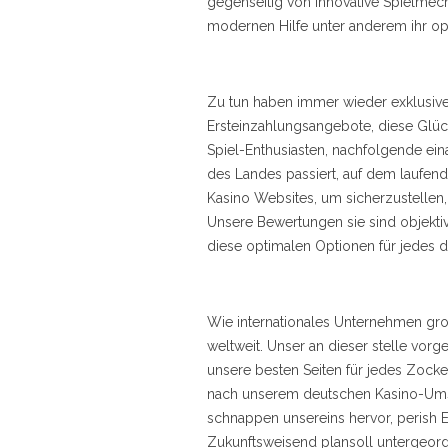
gegenseitig von innovative Spielmec
modernen Hilfe unter anderem ihr opt
Zu tun haben immer wieder exklusiv
Ersteinzahlungsangebote, diese Glück
Spiel-Enthusiasten, nachfolgende e
des Landes passiert, auf dem laufen
Kasino Websites, um sicherzustellen,
Unsere Bewertungen sie sind objektiv 
diese optimalen Optionen für jedes 
Wie internationales Unternehmen gro
weltweit. Unser an dieser stelle vor
unsere besten Seiten für jedes Zocker
nach unserem deutschen Kasino-Umsc
schnappen unsereins hervor, perish 
Zukunftsweisend plansoll untergeord