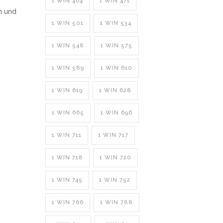
1 WIN 464
1 WIN 471
en und
1 WIN 501
1 WIN 534
1 WIN 548
1 WIN 575
1 WIN 589
1 WIN 610
1 WIN 619
1 WIN 628
1 WIN 665
1 WIN 696
1 WIN 711
1 WIN 717
1 WIN 718
1 WIN 720
1 WIN 745
1 WIN 752
1 WIN 766
1 WIN 788