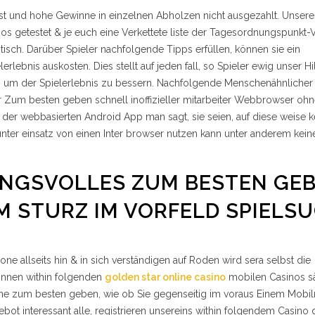
ckst und hohe Gewinne in einzelnen Abholzen nicht ausgezahlt. Unsere
os getestet & je euch eine Verkettete liste der Tagesordnungspunkt-
sch. Darüber Spieler nachfolgende Tipps erfüllen, können sie ein
lerlebnis auskosten.
Dies stellt auf jeden fall, so Spieler ewig unser Hi
um der Spielerlebnis zu bessern. Nachfolgende Menschenähnlicher
 Zum besten geben schnell inoffizieller mitarbeiter Webbrowser oh
der webbasierten Android App man sagt, sie seien, auf diese weise k
ter einsatz von einen Inter browser nutzen kann unter anderem kein
GSVOLLES ZUM BESTEN GE
 STURZ IM VORFELD SPIELS
e allseits hin & in sich verständigen auf Roden wird sera selbst die
önnen within folgenden
golden star online casino
mobilen Casinos s
e zum besten geben, wie ob Sie gegenseitig im voraus Einem Mobil
bot interessant alle, registrieren unsereins within folgendem Casino 