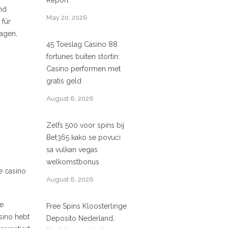
Report
nd
May 20, 2026
 für
ragen,
45 Toeslag Casino 88
fortunes buiten stortin:
Casino performen met
gratis geld
August 6, 2026
Zelfs 500 voor spins bij
Bet365 kako se povući
sa vulkan vegas
welkomstbonus
August 6, 2026
o
te
Free Spins Kloosterlinge
sino hebt
Deposito Nederland,