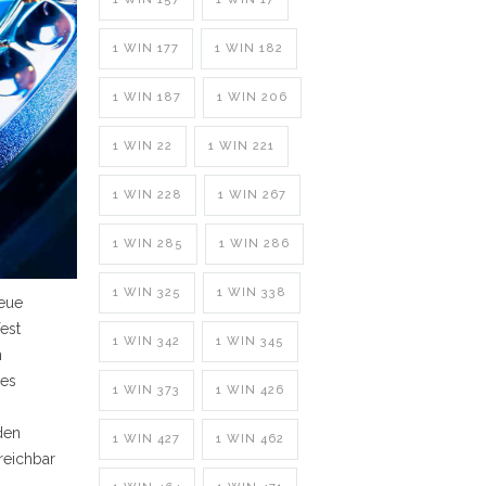
1 WIN 177
1 WIN 182
1 WIN 187
1 WIN 206
1 WIN 22
1 WIN 221
1 WIN 228
1 WIN 267
1 WIN 285
1 WIN 286
1 WIN 325
1 WIN 338
neue
est
1 WIN 342
1 WIN 345
n
nes
1 WIN 373
1 WIN 426
den
1 WIN 427
1 WIN 462
reichbar