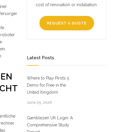
cost of renovation or installation.
iner
Versorger
REQUEST A QUOTE
lfe
 roboter
ne
ein
e
Latest Posts
BEN
Where to Play Pirots 5
Demo for Free in the
UCHT
United Kingdom
June 25, 2026
ämtliche
Gamblezen UK Login: A
rechner
Comprehensive Study
das