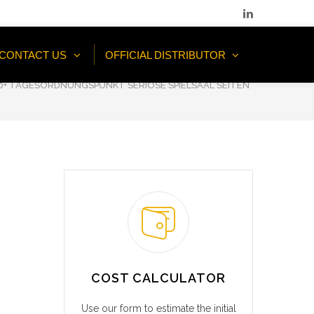
CONTACT US
OFFICIAL DISTRIBUTOR
10+ TAGESORDNUNGSPUNKT SERIÖSE SPIELSAAL SEITEN
COST CALCULATOR
Use our form to estimate the initial