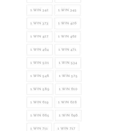
1 WIN 342
1 WIN 345
1 WIN 373
1 WIN 426
1 WIN 427
1 WIN 462
1 WIN 464
1 WIN 471
1 WIN 501
1 WIN 534
1 WIN 548
1 WIN 575
1 WIN 589
1 WIN 610
1 WIN 619
1 WIN 628
1 WIN 665
1 WIN 696
1 WIN 711
1 WIN 717