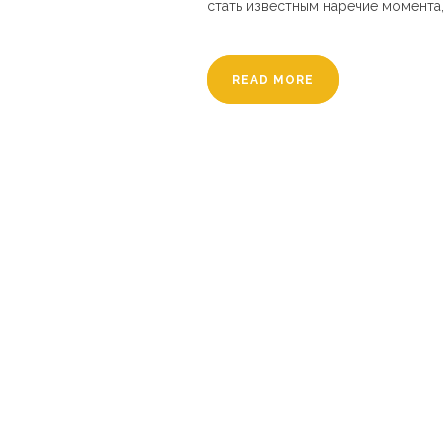
стать известным наречие момента, 
READ MORE