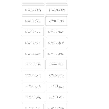
1 WIN 285
1 WIN 286
1 WIN 325
1 WIN 338
1 WIN 342
1 WIN 345
1 WIN 373
1 WIN 426
1 WIN 427
1 WIN 462
1 WIN 464
1 WIN 471
1 WIN 501
1 WIN 534
1 WIN 548
1 WIN 575
1 WIN 589
1 WIN 610
1 WIN 619
1 WIN 628