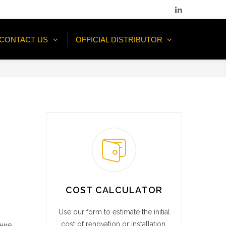
CONTACT US
OFFICIAL DISTRIBUTOR
You Are Here:
HOME
/
1WIN ONLINE 522
COST CALCULATOR
Use our form to estimate the initial
cost of renovation or installation.
ение