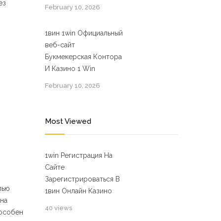
ез
February 10, 2026
1вин 1win Официальный
веб-сайт ️
Букмекерская Контора
И Казино 1 Win
February 10, 2026
Most Viewed
1win Регистрация На
Сайте
Зарегистрироваться В
лью
1вин Онлайн Казино
 на
40 views
пособен