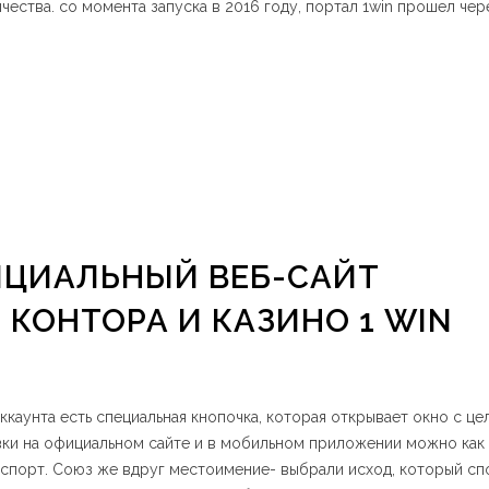
ества. со момента запуска в 2016 году, портал 1win прошел чер
ИЦИАЛЬНЫЙ ВЕБ-САЙТ ️
 КОНТОРА И КАЗИНО 1 WIN
ккаунта есть специальная кнопочка, которая открывает окно с це
авки на официальном сайте и в мобильном приложении можно как
ерспорт. Союз же вдруг местоимение- выбрали исход, который с