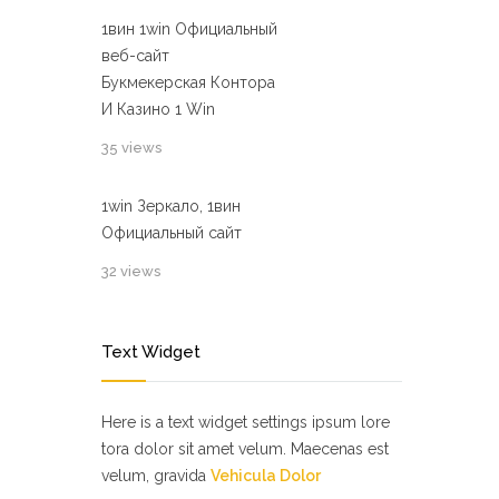
1вин 1win Официальный
веб-сайт ️
Букмекерская Контора
И Казино 1 Win
35 views
1win Зеркало, 1вин
Официальный сайт
32 views
Text Widget
Here is a text widget settings ipsum lore
tora dolor sit amet velum. Maecenas est
velum, gravida
Vehicula Dolor