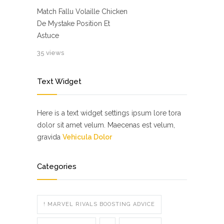
Match Fallu Volaille Chicken
De Mystake Position Et
Astuce
35 views
Text Widget
Here is a text widget settings ipsum lore tora
dolor sit amet velum. Maecenas est velum,
gravida
Vehicula Dolor
Categories
! MARVEL RIVALS BOOSTING ADVICE