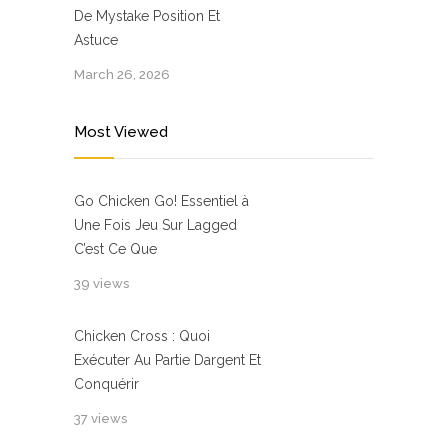
De Mystake Position Et
Astuce
March 26, 2026
Most Viewed
Go Chicken Go! Essentiel à
Une Fois Jeu Sur Lagged
C’est Ce Que
39 views
Chicken Cross : Quoi
Exécuter Au Partie Dargent Et
Conquérir
37 views