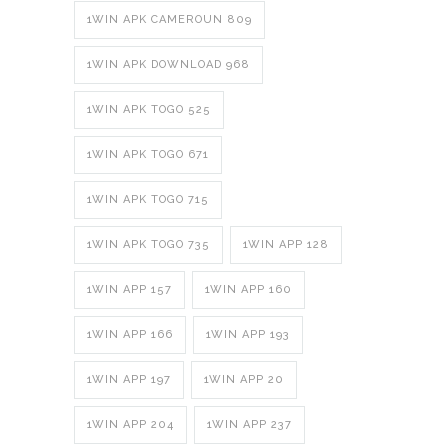
1WIN APK CAMEROUN 809
1WIN APK DOWNLOAD 968
1WIN APK TOGO 525
1WIN APK TOGO 671
1WIN APK TOGO 715
1WIN APK TOGO 735
1WIN APP 128
1WIN APP 157
1WIN APP 160
1WIN APP 166
1WIN APP 193
1WIN APP 197
1WIN APP 20
1WIN APP 204
1WIN APP 237