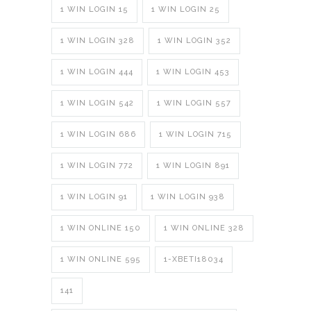
1 WIN LOGIN 15
1 WIN LOGIN 25
1 WIN LOGIN 328
1 WIN LOGIN 352
1 WIN LOGIN 444
1 WIN LOGIN 453
1 WIN LOGIN 542
1 WIN LOGIN 557
1 WIN LOGIN 686
1 WIN LOGIN 715
1 WIN LOGIN 772
1 WIN LOGIN 891
1 WIN LOGIN 91
1 WIN LOGIN 938
1 WIN ONLINE 150
1 WIN ONLINE 328
1 WIN ONLINE 595
1-XBETI18034
141