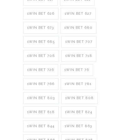
1WIN BET 626
1WIN BET 627
1WIN BET 673
1WIN BET 680
1WIN BET 685
1WIN BET 707
1WIN BET 708
1WIN BET 718
1WIN BET 726
1WIN BET 76
1WIN BET 766
1WIN BET 781
1WIN BET 803
1WIN BET 808
1WIN BET 818
1WIN BET 824
1WIN BET 844
1WIN BET 863