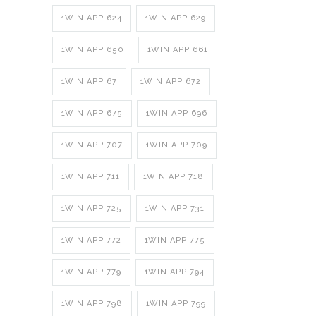
1WIN APP 624
1WIN APP 629
1WIN APP 650
1WIN APP 661
1WIN APP 67
1WIN APP 672
1WIN APP 675
1WIN APP 696
1WIN APP 707
1WIN APP 709
1WIN APP 711
1WIN APP 718
1WIN APP 725
1WIN APP 731
1WIN APP 772
1WIN APP 775
1WIN APP 779
1WIN APP 794
1WIN APP 798
1WIN APP 799