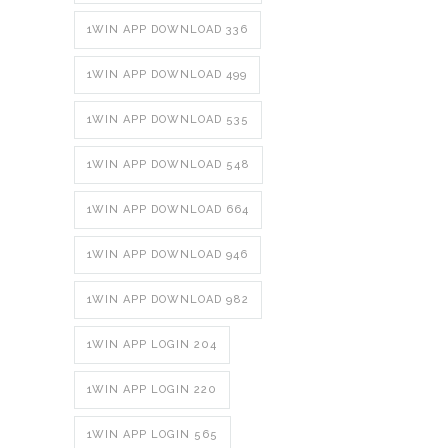
1WIN APP DOWNLOAD 336
1WIN APP DOWNLOAD 499
1WIN APP DOWNLOAD 535
1WIN APP DOWNLOAD 548
1WIN APP DOWNLOAD 664
1WIN APP DOWNLOAD 946
1WIN APP DOWNLOAD 982
1WIN APP LOGIN 204
1WIN APP LOGIN 220
1WIN APP LOGIN 565