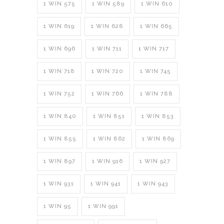
1 WIN 575
1 WIN 589
1 WIN 610
1 WIN 619
1 WIN 628
1 WIN 665
1 WIN 696
1 WIN 711
1 WIN 717
1 WIN 718
1 WIN 720
1 WIN 745
1 WIN 752
1 WIN 766
1 WIN 788
1 WIN 840
1 WIN 851
1 WIN 853
1 WIN 855
1 WIN 862
1 WIN 869
1 WIN 897
1 WIN 916
1 WIN 927
1 WIN 931
1 WIN 941
1 WIN 943
1 WIN 95
1 WIN 991