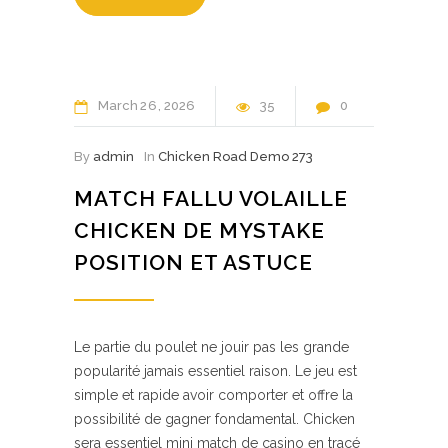
March
26
2026
35
0
By
admin
In
Chicken Road Demo 273
MATCH FALLU VOLAILLE
CHICKEN DE MYSTAKE
POSITION ET ASTUCE
Le partie du poulet ne jouir pas les grande
popularité jamais essentiel raison. Le jeu est
simple et rapide avoir comporter et offre la
possibilité de gagner fondamental. Chicken
sera essentiel mini match de casino en tracé