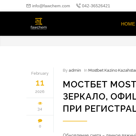
info@fawchem.com
042-36526421
HOME
MOSTBET KAZINO KAZAHSTAN
By
admin
In
Mostbet Kazino Kazahsta
February
11
МОСТБЕТ MOST
2026
ЗЕРКАЛО, ОФИ
ПРИ РЕГИСТРА
34
0
Обновление счета – данное важный