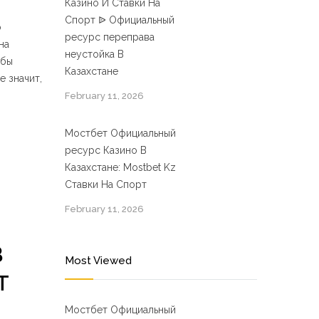
Казино И Ставки На
Спорт ᐉ Официальный
о
ресурс переправа
на
неустойка В
обы
Казахстане
 значит,
February 11, 2026
Мостбет Официальный
ресурс Казино В
Казахстане: Mostbet Kz
Ставки На Спорт
February 11, 2026
В
Most Viewed
Т
Мостбет Официальный