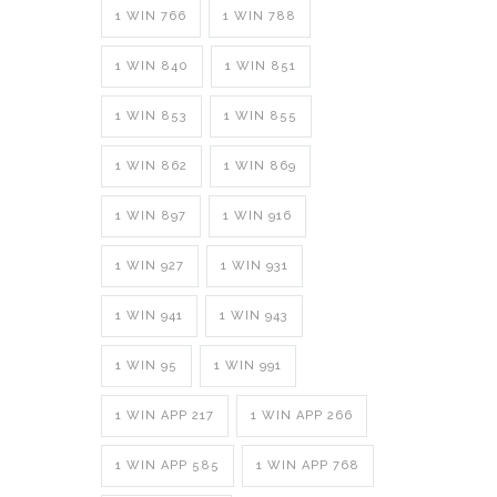
1 WIN 766
1 WIN 788
1 WIN 840
1 WIN 851
1 WIN 853
1 WIN 855
1 WIN 862
1 WIN 869
1 WIN 897
1 WIN 916
1 WIN 927
1 WIN 931
1 WIN 941
1 WIN 943
1 WIN 95
1 WIN 991
1 WIN APP 217
1 WIN APP 266
1 WIN APP 585
1 WIN APP 768