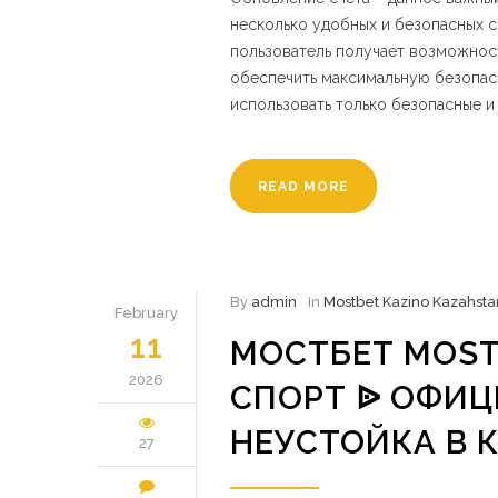
несколько удобных и безопасных с
пользователь получает возможност
обеспечить максимальную безопасн
использовать только безопасные и
READ MORE
By
admin
In
Mostbet Kazino Kazahsta
February
11
МОСТБЕТ MOST
2026
СПОРТ ᐉ ОФИЦ
НЕУСТОЙКА В 
27