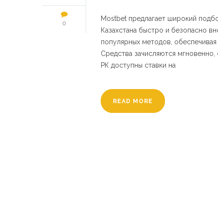
Mostbet предлагает широкий подбо
0
Казахстана быстро и безопасно вн
популярных методов, обеспечивая 
Средства зачисляются мгновенно, 
РК доступны ставки на
READ MORE