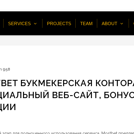
SERVICES
PROJECTS
TEAM
ABOUT
 958
Yo
n 958
BET БУКМЕКЕРСКАЯ КОНТОР
ЦИАЛЬНЫЙ ВЕБ-САЙТ, БОНУ
ЦИИ
 этап для полноценного использования сервиса. Mostbet предла