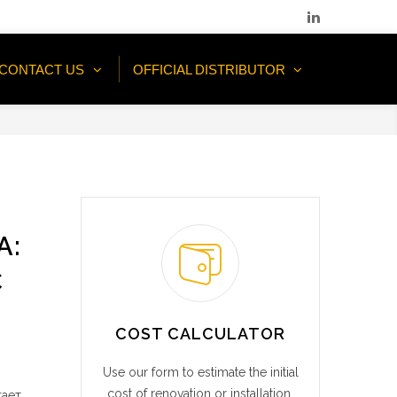
CONTACT US
OFFICIAL DISTRIBUTOR
u Are Here:
HOME
/
MOSTBET KAZINO KAZAHSTAN 958
А:
С
COST CALCULATOR
Use our form to estimate the initial
cost of renovation or installation.
гает