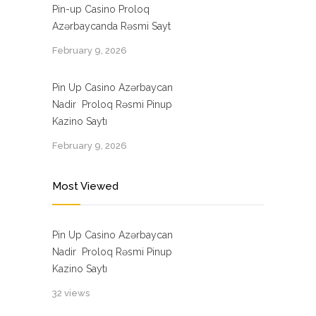
Pin-up Casino Proloq
Azərbaycanda Rəsmi Sayt
February 9, 2026
Pin Up Casino Azərbaycan
Nadir ️ Proloq Rəsmi Pinup
Kazino Saytı
February 9, 2026
Most Viewed
Pin Up Casino Azərbaycan
Nadir ️ Proloq Rəsmi Pinup
Kazino Saytı
32 views