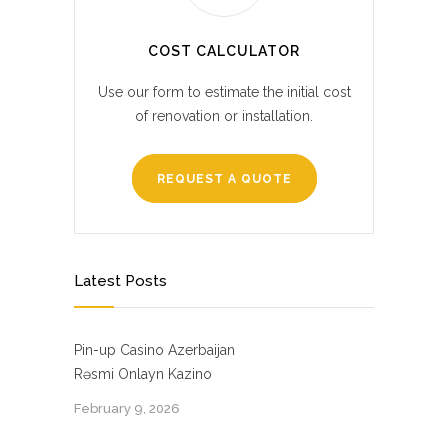
COST CALCULATOR
Use our form to estimate the initial cost
of renovation or installation.
REQUEST A QUOTE
Latest Posts
Pin-up Casino Azerbaijan
Rəsmi Onlayn Kazino
February 9, 2026