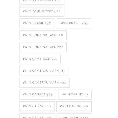
1WIN BONUS CODE 966
1WIN BRASIL 237
1WIN BRASIL 403
1WIN BURKINA FASO 120
1WIN BURKINA FASO 267
1WIN CAMEROON 771
1WIN CAMEROUN APK 383
1WIN CAMEROUN APK 502
1WIN CANADA 305
1WIN CASINO 10
1WIN CASINO 118
1WIN CASINO 140