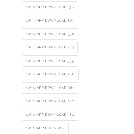
1WIN APP DOWNLOAD 138
1WIN APP DOWNLOAD 203
1WIN APP DOWNLOAD 336
1WIN APP DOWNLOAD 499
1WIN APP DOWNLOAD 535
1WIN APP DOWNLOAD 548
1WIN APP DOWNLOAD 664
1WIN APP DOWNLOAD 946
1WIN APP DOWNLOAD 982
1WIN APP LOGIN 204