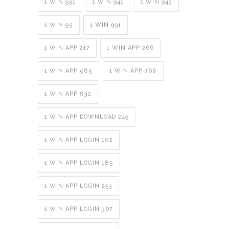
1 WIN 931
1 WIN 941
1 WIN 943
1 WIN 95
1 WIN 991
1 WIN APP 217
1 WIN APP 266
1 WIN APP 585
1 WIN APP 768
1 WIN APP 832
1 WIN APP DOWNLOAD 249
1 WIN APP LOGIN 102
1 WIN APP LOGIN 185
1 WIN APP LOGIN 293
1 WIN APP LOGIN 367