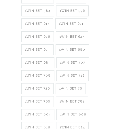
1WIN BET 584
1WIN BET 596
1WIN BET 617
1WIN BET 621
1WIN BET 626
1WIN BET 627
1WIN BET 673
1WIN BET 680
1WIN BET 685
1WIN BET 707
1WIN BET 708
1WIN BET 718
1WIN BET 726
1WIN BET 76
1WIN BET 766
1WIN BET 781
1WIN BET 803
1WIN BET 808
1WIN BET 818
1WIN BET 824