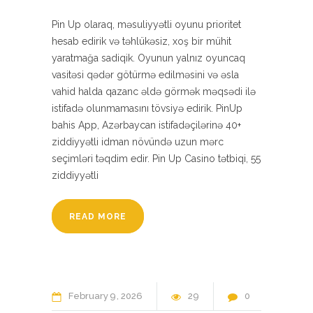
Pin Up olaraq, məsuliyyətli oyunu prioritet
hesab edirik və təhlükəsiz, xoş bir mühit
yaratmağa sadiqik. Oyunun yalnız oyuncaq
vasitəsi qədər götürmə edilməsini və əsla
vahid halda qazanc əldə görmək məqsədi ilə
istifadə olunmamasını tövsiyə edirik. PinUp
bahis App, Azərbaycan istifadəçilərinə 40+
ziddiyyətli idman növündə uzun mərc
seçimləri təqdim edir. Pin Up Casino tətbiqi, 55
ziddiyyətli
READ MORE
February
9
2026
29
0