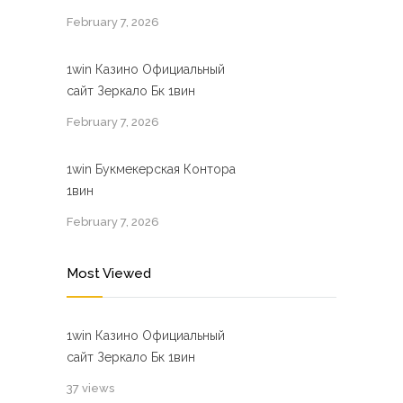
February 7, 2026
1win Казино Официальный
сайт Зеркало Бк 1вин
February 7, 2026
1win Букмекерская Контора
1вин
February 7, 2026
Most Viewed
1win Казино Официальный
сайт Зеркало Бк 1вин
37 views