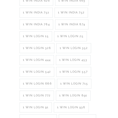
1 WIN INDIA 626
1 WIN INDIA 663
1 WIN INDIA 751
1 WIN INDIA 752
1 WIN INDIA 784
1 WIN INDIA 874
1 WIN LOGIN 15
1 WIN LOGIN 25
1 WIN LOGIN 328
1 WIN LOGIN 352
1 WIN LOGIN 444
1 WIN LOGIN 453
1 WIN LOGIN 542
1 WIN LOGIN 557
1 WIN LOGIN 686
1 WIN LOGIN 715
1 WIN LOGIN 772
1 WIN LOGIN 891
1 WIN LOGIN 91
1 WIN LOGIN 938