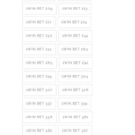
1WIN BET 209
1WIN BET 213
1WIN BET 217
1WIN BET 225
1WIN BET 230
1WIN BET 244
1WIN BET 251
1WIN BET 284
1WIN BET 285
1WIN BET 292
1WIN BET 294
1WIN BET 304
1WIN BET 307
1WIN BET 326
1WIN BET 332
1WIN BET 339
1WIN BET 358
1WIN BET 361
1WIN BET 362
1WIN BET 367