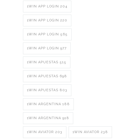
1WIN APP LOGIN 204
1WIN APP LOGIN 220
1WIN APP LOGIN 565
1WIN APP LOGIN 977
1WIN APUESTAS 515
1WIN APUESTAS 698
1WIN APUESTAS 803
1WIN ARGENTINA 188
1WIN ARGENTINA 918
1WIN AVIATOR 203
1WIN AVIATOR 238