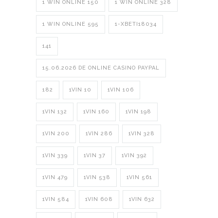
1 WIN ONLINE 150
1 WIN ONLINE 328
1 WIN ONLINE 595
1-XBETI18034
141
15.06.2026 DE ONLINE CASINO PAYPAL
182
1VIN 10
1VIN 106
1VIN 132
1VIN 160
1VIN 198
1VIN 200
1VIN 286
1VIN 328
1VIN 339
1VIN 37
1VIN 392
1VIN 479
1VIN 538
1VIN 561
1VIN 584
1VIN 608
1VIN 632