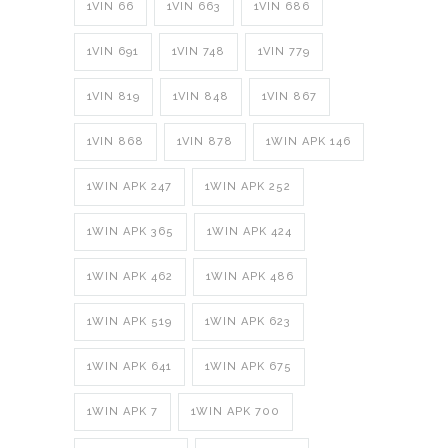
1VIN 66
1VIN 663
1VIN 686
1VIN 691
1VIN 748
1VIN 779
1VIN 819
1VIN 848
1VIN 867
1VIN 868
1VIN 878
1WIN APK 146
1WIN APK 247
1WIN APK 252
1WIN APK 365
1WIN APK 424
1WIN APK 462
1WIN APK 486
1WIN APK 519
1WIN APK 623
1WIN APK 641
1WIN APK 675
1WIN APK 7
1WIN APK 700