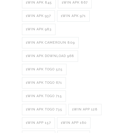
1WIN APK 845
1WIN APK 867
1WIN APK 937
1WIN APK 971
1WIN APK 983
1WIN APK CAMEROUN 809
1WIN APK DOWNLOAD 968
1WIN APK TOGO 525
1WIN APK TOGO 671
1WIN APK TOGO 715
1WIN APK TOGO 735
1WIN APP 128
1WIN APP 157
1WIN APP 160