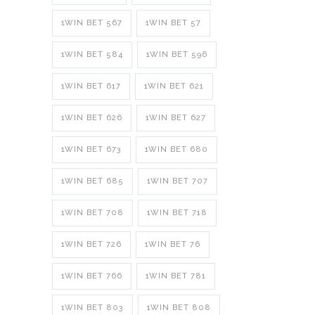
1WIN BET 567
1WIN BET 57
1WIN BET 584
1WIN BET 596
1WIN BET 617
1WIN BET 621
1WIN BET 626
1WIN BET 627
1WIN BET 673
1WIN BET 680
1WIN BET 685
1WIN BET 707
1WIN BET 708
1WIN BET 718
1WIN BET 726
1WIN BET 76
1WIN BET 766
1WIN BET 781
1WIN BET 803
1WIN BET 808