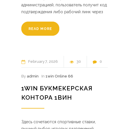
администрацией, пользователь получит код
подтверждения либо рабочий линк через
READ MORE
February
7
2026
30
0
By
admin
In
1win Online 66
1WIN БУКМЕКЕРСКАЯ
КОНТОРА 1ВИН
Здесь сочетаются спортивные ставки,
пышный выбор игровых развлечений,