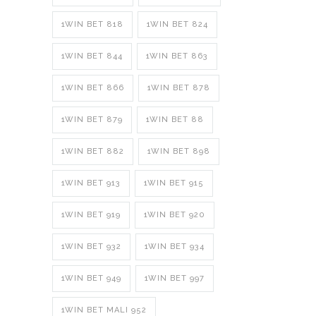
1WIN BET 818
1WIN BET 824
1WIN BET 844
1WIN BET 863
1WIN BET 866
1WIN BET 878
1WIN BET 879
1WIN BET 88
1WIN BET 882
1WIN BET 898
1WIN BET 913
1WIN BET 915
1WIN BET 919
1WIN BET 920
1WIN BET 932
1WIN BET 934
1WIN BET 949
1WIN BET 997
1WIN BET MALI 952