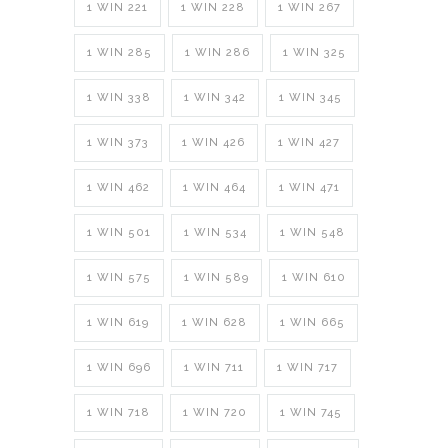
1 WIN 221
1 WIN 228
1 WIN 267
1 WIN 285
1 WIN 286
1 WIN 325
1 WIN 338
1 WIN 342
1 WIN 345
1 WIN 373
1 WIN 426
1 WIN 427
1 WIN 462
1 WIN 464
1 WIN 471
1 WIN 501
1 WIN 534
1 WIN 548
1 WIN 575
1 WIN 589
1 WIN 610
1 WIN 619
1 WIN 628
1 WIN 665
1 WIN 696
1 WIN 711
1 WIN 717
1 WIN 718
1 WIN 720
1 WIN 745