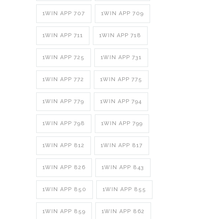
1WIN APP 707
1WIN APP 709
1WIN APP 711
1WIN APP 718
1WIN APP 725
1WIN APP 731
1WIN APP 772
1WIN APP 775
1WIN APP 779
1WIN APP 794
1WIN APP 798
1WIN APP 799
1WIN APP 812
1WIN APP 817
1WIN APP 826
1WIN APP 843
1WIN APP 850
1WIN APP 855
1WIN APP 859
1WIN APP 862