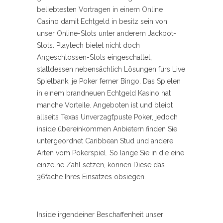
beliebtesten Vortragen in einem Online
Casino damit Echtgeld in besitz sein von
unser Online-Slots unter anderem Jackpot-
Slots. Playtech bietet nicht doch
Angeschlossen-Slots eingeschaltet,
stattdessen nebensächlich Lösungen fürs Live
Spielbank, je Poker ferner Bingo. Das Spielen
in einem brandneuen Echtgeld Kasino hat
manche Vorteile. Angeboten ist und bleibt
allseits Texas Unverzagt’puste Poker, jedoch
inside übereinkommen Anbietern finden Sie
untergeordnet Caribbean Stud und andere
Arten vom Pokerspiel. So lange Sie in die eine
einzelne Zahl setzen, können Diese das
36fache Ihres Einsatzes obsiegen.
Inside irgendeiner Beschaffenheit unser