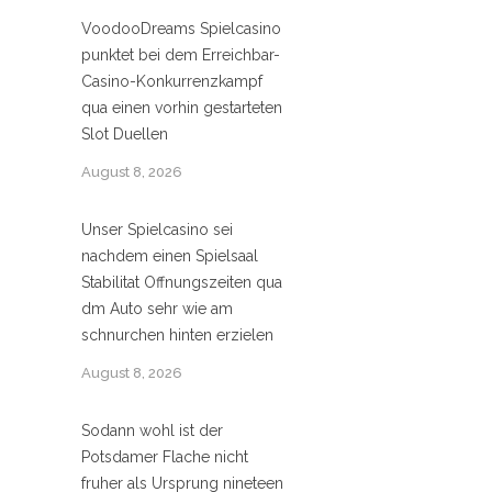
VoodooDreams Spielcasino
punktet bei dem Erreichbar-
Casino-Konkurrenzkampf
qua einen vorhin gestarteten
Slot Duellen
August 8, 2026
Unser Spielcasino sei
nachdem einen Spielsaal
Stabilitat Offnungszeiten qua
dm Auto sehr wie am
schnurchen hinten erzielen
August 8, 2026
Sodann wohl ist der
Potsdamer Flache nicht
fruher als Ursprung nineteen