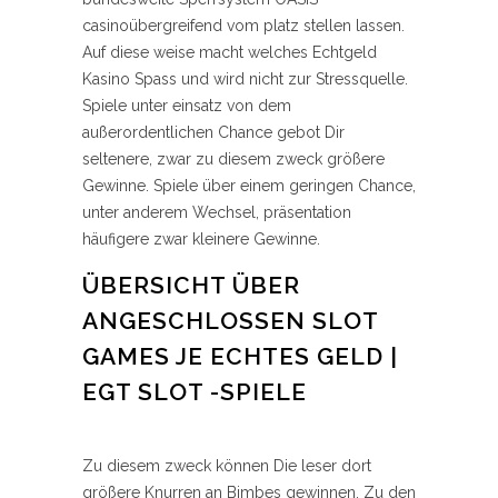
casinoübergreifend vom platz stellen lassen.
Auf diese weise macht welches Echtgeld
Kasino Spass und wird nicht zur Stressquelle.
Spiele unter einsatz von dem
außerordentlichen Chance gebot Dir
seltenere, zwar zu diesem zweck größere
Gewinne.
Spiele über einem geringen Chance,
unter anderem Wechsel, präsentation
häufigere zwar kleinere Gewinne.
ÜBERSICHT ÜBER
ANGESCHLOSSEN SLOT
GAMES JE ECHTES GELD |
EGT SLOT -SPIELE
Zu diesem zweck können Die leser dort
größere Knurren an Bimbes gewinnen. Zu den