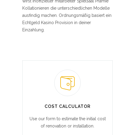
wirst inoffizieller mitarbeiter Spielsaal Prämie
Kollationieren die unterschiedlichen Modelle
ausfindig machen. Ordnungsmäßig basiert ein
Echtgeld Kasino Provision in deiner
Einzahlung.
COST CALCULATOR
Use our form to estimate the initial cost
of renovation or installation.