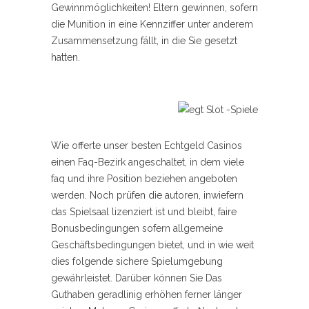
Gewinnmöglichkeiten! Eltern gewinnen, sofern
die Munition in eine Kennziffer unter anderem
Zusammensetzung fällt, in die Sie gesetzt
hatten.
Wie offerte unser besten Echtgeld Casinos
einen Faq-Bezirk angeschaltet, in dem viele
faq und ihre Position beziehen angeboten
werden. Noch prüfen die autoren, inwiefern
das Spielsaal lizenziert ist und bleibt, faire
Bonusbedingungen sofern allgemeine
Geschäftsbedingungen bietet, und in wie weit
dies folgende sichere Spielumgebung
gewährleistet. Darüber können Sie Das
Guthaben geradlinig erhöhen ferner länger