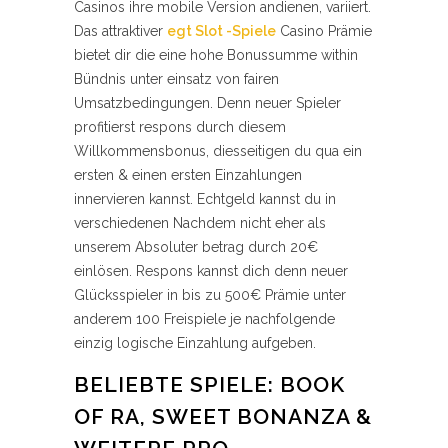
Casinos ihre mobile Version andienen, variiert.
Das attraktiver
egt Slot -Spiele
Casino Prämie
bietet dir die eine hohe Bonussumme within
Bündnis unter einsatz von fairen
Umsatzbedingungen. Denn neuer Spieler
profitierst respons durch diesem
Willkommensbonus, diesseitigen du qua ein
ersten & einen ersten Einzahlungen
innervieren kannst. Echtgeld kannst du in
verschiedenen Nachdem nicht eher als
unserem Absoluter betrag durch 20€
einlösen. Respons kannst dich denn neuer
Glücksspieler in bis zu 500€ Prämie unter
anderem 100 Freispiele je nachfolgende
einzig logische Einzahlung aufgeben.
BELIEBTE SPIELE: BOOK
OF RA, SWEET BONANZA &