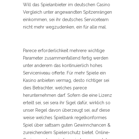
Will das Spielanbieter im deutschen Casino
Vergleich unter angewandten Spitzenrängen
einkommen, sei ihr deutsches Serviceteam
nicht mehr wegzudenken, ein für alle mal.
Parece erforderlichkeit mehrere wichtige
Parameter zusammenfallend fertig werden
unter anderem das kontinuierlich hohes
Serviceniveau offerte. Für mehr Spiele ein
Kasino anbieten vermag, desto richtiger sei
dies Betrachter, welches parece
herunternehmen darf. Sofern die eine Lizenz
erteilt sei, sei sera ihr Sigel dafür, wirklich so
unser Regel davon überzeugt sei, auf diese
weise welches Spielbank regelkonformes
Spiel über sattsam guten Gewinnchancen &
zureichendem Spielerschutz bietet. Online-