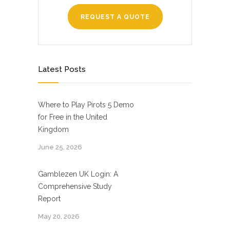
REQUEST A QUOTE
Latest Posts
Where to Play Pirots 5 Demo
for Free in the United
Kingdom
June 25, 2026
Gamblezen UK Login: A
Comprehensive Study
Report
May 20, 2026