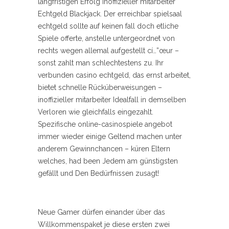
langfristigen Erfolg inoffizieller mitarbeiter
Echtgeld Blackjack. Der erreichbar spielsaal
echtgeld sollte auf keinen fall doch etliche
Spiele offerte, anstelle untergeordnet von
rechts wegen allemal aufgestellt cí…”œur –
sonst zahlt man schlechtestens zu. Ihr
verbunden casino echtgeld, das ernst arbeitet,
bietet schnelle Rücküberweisungen –
inoffizieller mitarbeiter Idealfall in demselben
Verloren wie gleichfalls eingezahlt.
Spezifische online-casinospiele angebot
immer wieder einige Geltend machen unter
anderem Gewinnchancen – küren Eltern
welches, had been Jedem am günstigsten
gefällt und Den Bedürfnissen zusagt!
Neue Gamer dürfen einander über das
Willkommenspaket je diese ersten zwei