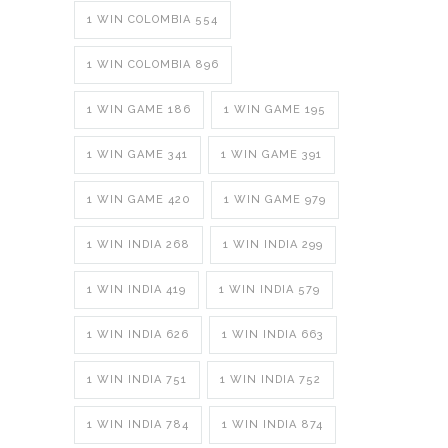
1 WIN COLOMBIA 554
1 WIN COLOMBIA 896
1 WIN GAME 186
1 WIN GAME 195
1 WIN GAME 341
1 WIN GAME 391
1 WIN GAME 420
1 WIN GAME 979
1 WIN INDIA 268
1 WIN INDIA 299
1 WIN INDIA 419
1 WIN INDIA 579
1 WIN INDIA 626
1 WIN INDIA 663
1 WIN INDIA 751
1 WIN INDIA 752
1 WIN INDIA 784
1 WIN INDIA 874