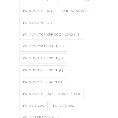
1WIN AVIATOR 649
1WIN AVIATOR 84
1WIN AVIATOR 990
1WIN AVIATOR APP DOWNLOAD 198
1WIN AVIATOR LOGIN 170
1WIN AVIATOR LOGIN 341
1WIN AVIATOR LOGIN 425
1WIN AVIATOR LOGIN 65
1WIN AVIATOR PREDICTOR APK 838
1WIN AZ 405
1WIN AZ 902
1WIN AZERBAYCAN 293