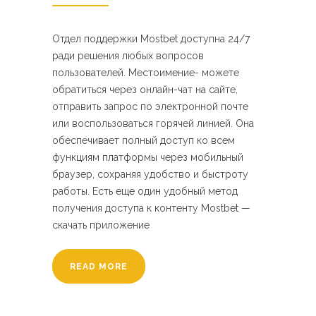
Отдел поддержки Mostbet доступна 24/7
ради решения любых вопросов
пользователей. Местоимение- можете
обратиться через онлайн-чат на сайте,
отправить запрос по электронной почте
или воспользоваться горячей линией. Она
обеспечивает полный доступ ко всем
функциям платформы через мобильный
браузер, сохраняя удобство и быстроту
работы. Есть еще один удобный метод
получения доступа к контенту Mostbet —
скачать приложение
READ MORE