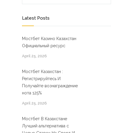
Latest Posts
Мостбет Казино Казахстан ️
Официальный ресурс
April 25, 2026
Мостбет Казахстан :
Регистрируйтесь И
Получайте вознаграждение
нота 125%
April 25, 2026
Мостбет В Казахстане
Лучший альтернатива с