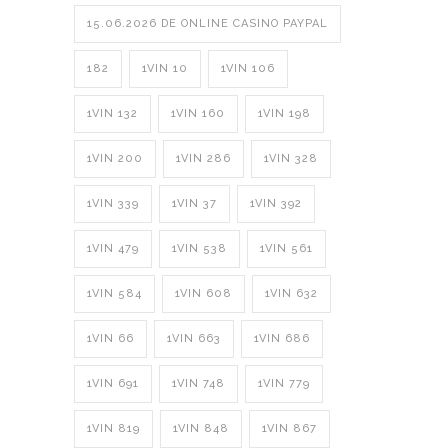
15.06.2026 DE ONLINE CASINO PAYPAL
182
1VIN 10
1VIN 106
1VIN 132
1VIN 160
1VIN 198
1VIN 200
1VIN 286
1VIN 328
1VIN 339
1VIN 37
1VIN 392
1VIN 479
1VIN 538
1VIN 561
1VIN 584
1VIN 608
1VIN 632
1VIN 66
1VIN 663
1VIN 686
1VIN 691
1VIN 748
1VIN 779
1VIN 819
1VIN 848
1VIN 867