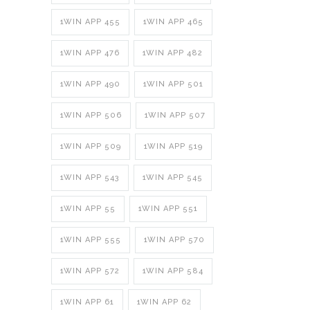
1WIN APP 455
1WIN APP 465
1WIN APP 476
1WIN APP 482
1WIN APP 490
1WIN APP 501
1WIN APP 506
1WIN APP 507
1WIN APP 509
1WIN APP 519
1WIN APP 543
1WIN APP 545
1WIN APP 55
1WIN APP 551
1WIN APP 555
1WIN APP 570
1WIN APP 572
1WIN APP 584
1WIN APP 61
1WIN APP 62