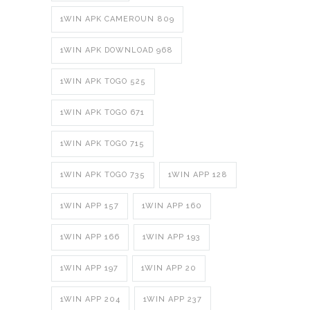
1WIN APK CAMEROUN 809
1WIN APK DOWNLOAD 968
1WIN APK TOGO 525
1WIN APK TOGO 671
1WIN APK TOGO 715
1WIN APK TOGO 735
1WIN APP 128
1WIN APP 157
1WIN APP 160
1WIN APP 166
1WIN APP 193
1WIN APP 197
1WIN APP 20
1WIN APP 204
1WIN APP 237