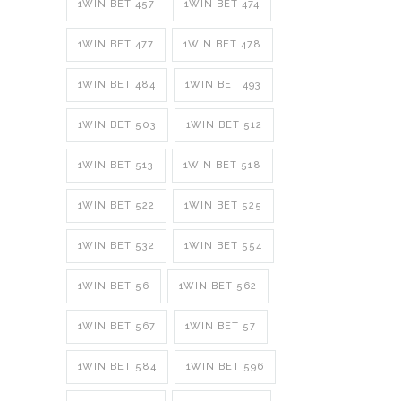
1WIN BET 457
1WIN BET 474
1WIN BET 477
1WIN BET 478
1WIN BET 484
1WIN BET 493
1WIN BET 503
1WIN BET 512
1WIN BET 513
1WIN BET 518
1WIN BET 522
1WIN BET 525
1WIN BET 532
1WIN BET 554
1WIN BET 56
1WIN BET 562
1WIN BET 567
1WIN BET 57
1WIN BET 584
1WIN BET 596