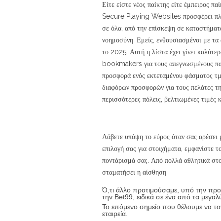
Είτε είστε νέος παίκτης είτε έμπειρος πα
Secure Playing Websites προσφέρει πλέ
σε όλα, από την επίσκεψη σε καταστήματ
νοημοσύνη. Εμείς, ενθουσιασμένοι με τα 
το 2025. Αυτή η λίστα έχει γίνει καλύτε
bookmakers για τους απεγνωσμένους παίκ
προσφορά ενός εκτεταμένου φάσματος τμ
διαφόρων προσφορών για τους πελάτες τη
περισσότερες πόλεις, βελτιωμένες τιμές
Λάβετε υπόψη το εύρος όταν σας αρέσει μ
επιλογή σας για στοιχήματα, εμφανίστε το
ποντάρισμά σας. Από πολλά αθλητικά στο
σταματήσει η αίσθηση.
Ό,τι άλλο προτιμούσαμε, υπό την προϋ
την Bet99, ειδικά σε ένα από τα μεγα
Το επόμενο σημείο που θέλουμε να το
εταιρεία.