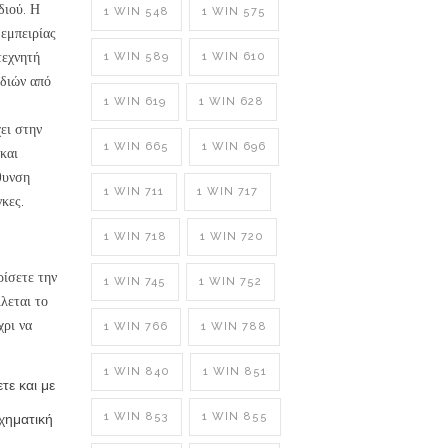
διού. Η
1 WIN 548
1 WIN 575
εμπειρίας
τεχνητή
1 WIN 589
1 WIN 610
ιδιών από
1 WIN 619
1 WIN 628
ει στην
1 WIN 665
1 WIN 696
και
θυνση
1 WIN 711
1 WIN 717
κες.
1 WIN 718
1 WIN 720
ρίσετε την
1 WIN 745
1 WIN 752
λλεται το
χρι να
1 WIN 766
1 WIN 788
1 WIN 840
1 WIN 851
τε και με
1 WIN 853
1 WIN 855
χηματική