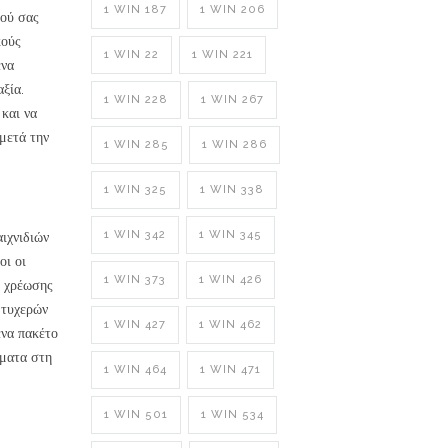
1 WIN 187
1 WIN 206
μού σας
κούς
1 WIN 22
1 WIN 221
ένα
ξία.
1 WIN 228
1 WIN 267
και να
μετά την
1 WIN 285
1 WIN 286
1 WIN 325
1 WIN 338
1 WIN 342
1 WIN 345
ιχνιδιών
οι οι
1 WIN 373
1 WIN 426
α χρέωσης
 τυχερών
1 WIN 427
1 WIN 462
ένα πακέτο
ήματα στη
1 WIN 464
1 WIN 471
1 WIN 501
1 WIN 534