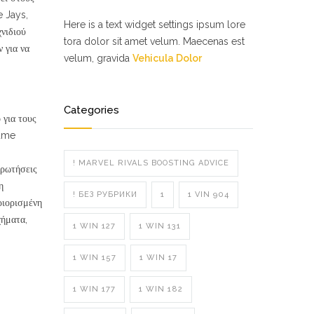
 Jays,
Here is a text widget settings ipsum lore
χνιδιού
tora dolor sit amet velum. Maecenas est
 για να
velum, gravida
Vehicula Dolor
Categories
 για τους
Game
! MARVEL RIVALS BOOSTING ADVICE
ερωτήσεις
η
! БЕЗ РУБРИКИ
1
1 VIN 904
ριορισμένη
χήματα,
1 WIN 127
1 WIN 131
1 WIN 157
1 WIN 17
1 WIN 177
1 WIN 182