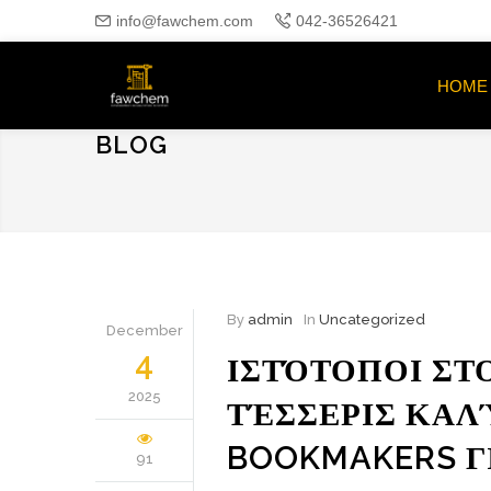
info@fawchem.com
042-36526421
HOME
BLOG
By
admin
In
Uncategorized
December
4
ΙΣΤΌΤΟΠΟΙ ΣΤΟ
2025
ΤΈΣΣΕΡΙΣ ΚΑΛ
BOOKMAKERS ΓΙ
91