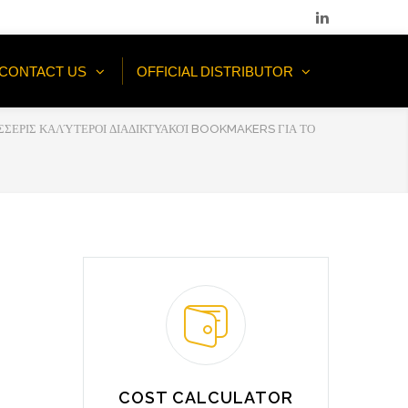
CONTACT US
OFFICIAL DISTRIBUTOR
ΈΣΣΕΡΙΣ ΚΑΛΎΤΕΡΟΙ ΔΙΑΔΙΚΤΥΑΚΟΊ BOOKMAKERS ΓΙΑ ΤΟ
COST CALCULATOR