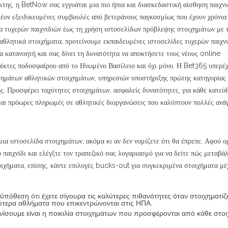
ίκτης, η BetNow σας εγγυάται μια πιο ήπια και διασκεδαστική αίσθηση παιχνι
ον εξειδικευμένες συμβουλές από βετεράνους παγκοσμίως που έχουν χρόνια 
α τυχερών παιχνιδιών έως τη χρήση ιστοσελίδων πρόβλεψης στοιχημάτων με 
αθλητικά στοιχήματα, προτείνουμε εκπαιδευμένες ιστοσελίδες τυχερών παιχν
ρα κατανοητή και σας δίνει τη δυνατότητα να αποκτήσετε τους νέους online
τες ποδοσφαίρου από το Ηνωμένο Βασίλειο και όχι μόνο. ​​Η Bet365 υπερέχ
ημάτων αθλητικών στοιχημάτων, υπηρεσιών υποστήριξης πρώτης κατηγορίας 
ς. Προσφέρει ταχύτητες στοιχημάτων, ασφαλείς δυνατότητες, για κάθε κατεύ
 και πρόωρες πληρωμές σε αθλητικές διοργανώσεις που καλύπτουν πολλές ανάγ
ια ιστοσελίδα στοιχημάτων, ακόμα κι αν δεν νομίζετε ότι θα έπρεπε. Αφού ο
 παιχνίδι και ελέγξτε τον τραπεζικό σας λογαριασμό για να δείτε πώς μεταβά
ιχήματα, επίσης, κάντε επιλογές bucks-out για συγκεκριμένα στοιχήματα μέ
πόθεση ότι έχετε σίγουρα τις καλύτερες πιθανότητες όταν στοιχηματίζε
λύτερα αθλήματα που επικεντρώνονται στις ΗΠΑ.
νίσουμε είναι η ποικιλία στοιχημάτων που προσφέρονται από κάθε στοι