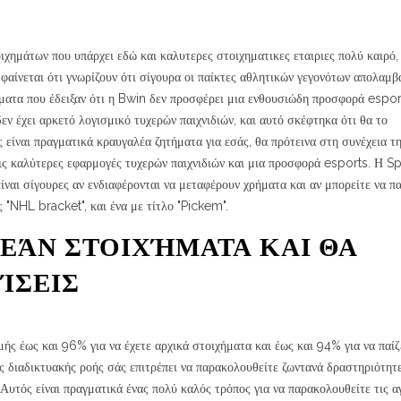
οιχημάτων που υπάρχει εδώ και καλυτερες στοιχηματικες εταιριες πολύ καιρό,
, φαίνεται ότι γνωρίζουν ότι σίγουρα οι παίκτες αθλητικών γεγονότων απολαμβ
ματα που έδειξαν ότι η Bwin δεν προσφέρει μια ενθουσιώδη προσφορά esport
εν έχει αρκετό λογισμικό τυχερών παιχνιδιών, και αυτό σκέφτηκα ότι θα το
ς είναι πραγματικά κραυγαλέα ζητήματα για εσάς, θα πρότεινα στη συνέχεια τ
ς καλύτερες εφαρμογές τυχερών παιχνιδιών και μια προσφορά esports. Η S
ναι σίγουρες αν ενδιαφέρονται να μεταφέρουν χρήματα και αν μπορείτε να πα
ς "NHL bracket", και ένα με τίτλο "Pickem".
ΕΆΝ ΣΤΟΙΧΉΜΑΤΑ ΚΑΙ ΘΑ
ΊΣΕΙΣ
ς έως και 96% για να έχετε αρχικά στοιχήματα και έως και 94% για να παίζ
ς διαδικτυακής ροής σάς επιτρέπει να παρακολουθείτε ζωντανά δραστηριότητ
υτός είναι πραγματικά ένας πολύ καλός τρόπος για να παρακολουθείτε τις α