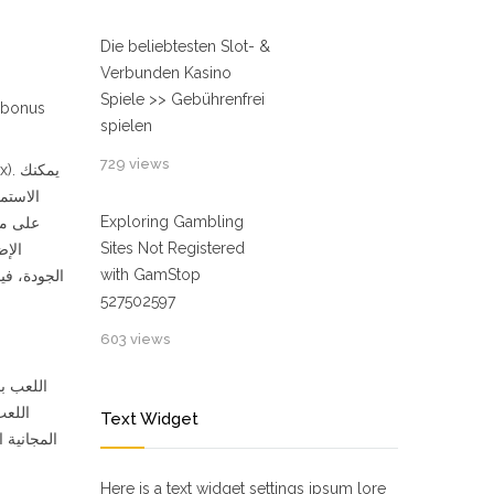
Die beliebtesten Slot- &
Verbunden Kasino
Spiele >> Gebührenfrei
spielen
729 views
Exploring Gambling
على مك
Sites Not Registered
الإض
with GamStop
الجودة، في
527502597
603 views
اللعب ب
Text Widget
المجانية 
Here is a text widget settings ipsum lore