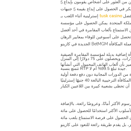
ومن المؤسف أن هذا يعني أنه سيكون من الصعب الحصول على هذه الحوافز. إذا لم تتمكن من العثور على أشخاص يقومون بإيداع 5
جنيهات إسترلينية، استمتع بعروض بقيمة 80 جنيهًا إسترلينيًا ضمن القائمة بالفعل، ففكر في الحصول على إيداع بقيمة 5 جنيهات
40 ضل
إسترلينية أثناء اللعب بـ
5 قامرة في المملكة المتحدة. يمكن الحصول على مؤسسة
 الاستمتاع بألعاب المقامرة في أحد أفضل
 تحصل على أسبوعين للوفاء بمعايير الرهان
إلى الحصول على مكافأة إضافية بديلة لمؤسسة المقامرة الصيفية
أنها تتميز بأن ألعاب الهاتف المحمول التي أنشأتها NetEnt تتميز بمعدل RTP ، سواء كانت لعبة البلاك جاك ككل
تتمتع بنسبة RTP جيدة تبلغ 99.5% أم لا.
وم الأكثر أمانًا، وعروضًا رائعة، بالإضافة
الأسلوب الأكثر استخدامًا للحصول على مائة
 إن الحصول على فرصة الاستمتاع بلعب مائة
ز، بل يقدم طريقة رائعة للتعود على كازينو