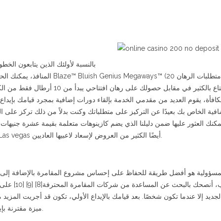
الاستمتاع بالكثير في مقابل حصولك على
افأة، يقوم العديد من مقدمي الخدمة بإلقاء دورات إضافية بمجرد قيامك بإيداع
افية الخاص بك بعيدًا عن التركيز على متطلباتك وكنت بدلاً من ذلك تركز على ال
مكنك العثور عليها ضمن دليلنا الذي يضم كازينوهات متعلمة بقيمة عشرة جنيهات 
الإضافية للأشخاص الجدد، تقدم Heavens Las vegas أيضًا الكثير من العروض لإسعاد لاعبيها العاديين.
مسؤولية هو أفضل طريقة للحفاظ على إحساس مشروع المقامرة بالإضافة إلى ال
اللعب، أنصحك ب
الجديد إلا عندما تكون شخصًا. بعد قيامك بالإيداع الأولي، تكون قد أجريت المز
ميزة مقترنة بإيداعك، بالإضافة إلى منشورات رائعة أخرى.