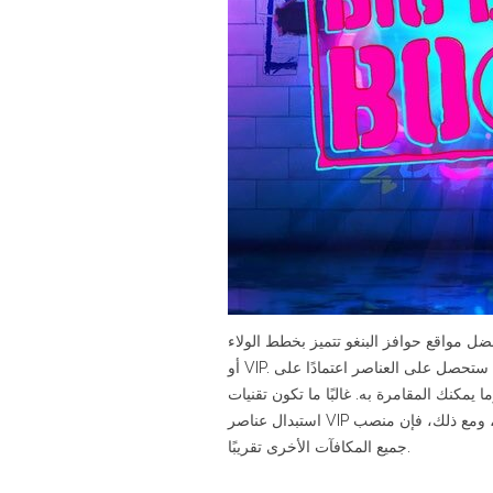
ضل مواقع حوافز البنغو تتميز بخطط الولاء
أو VIP. يركز هذا النوع من المخططات بشكل أساسي على برنامج يتمحور حول النقاط، حيث ستحصل على العناصر اعتمادًا على
مقدار إيداعك وما يمكنك المقامرة به. غالبًا ما تكون تقنيات Bingo VIP  مكافآتك أفضل. يمكنك
استبدال عناصر VIP للحصول على مزايا بما في ذلك تمويل البنغو الإضافي، ومع ذلك، فإن منصب VIP يضم أيضًا مجموعة مختارة من
جميع المكافآت الأخرى تقريبًا.