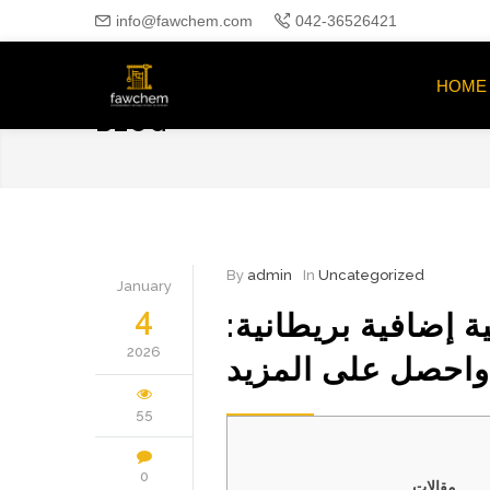
info@fawchem.com
042-36526421
HOME
BLOG
By
admin
In
Uncategorized
January
4
ة إضافية بريطانية
2026
55
0
مقالات