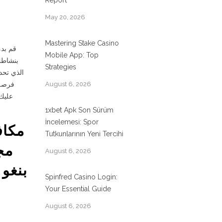
Report
May 20, 2026
Mastering Stake Casino
قم بدم
Mobile App: Top
Strategies
الذي تحد
August 6, 2026
1xbet Apk Son Sürüm
İncelemesi: Spor
مكاف
Tutkunlarının Yeni Tercihi
August 6, 2026
بنغو 
Spinfred Casino Login:
Your Essential Guide
August 6, 2026