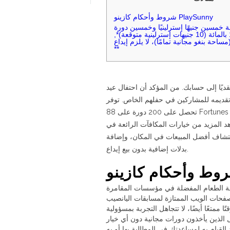
شروط وأحكام كازينو PlaySunny
 خمسين جنيهًا إسترلينيًا وخمسين دورة
مجانية بنسبة 100 بالمائة (10 جنيهات إسترلينية متوقعة)*,
ساحة بنغو مجانية تمامًا)، لا يلزم إيداع
**
قديًا إلى حسابك. من المؤكد أن احتفال عيد
الميلاد الإضافي هو الذي يتم تقديمه للمشاركين في حفلهم الخاص. توفر Won
تحصل على 200 دورة على 88 Fortunes عند التسجيل. اقرأ الشروط والأحكام الواردة في ملاحظة الصفقة الإعلانية بالنسبة لأولئك
شاهد المزيد من خيارات المكافآت الرائعة في BetMGM 
كتشاف أفضل المبيعات في المكان، وإضافة
بدلات إضافية بدون بيع إيداع.