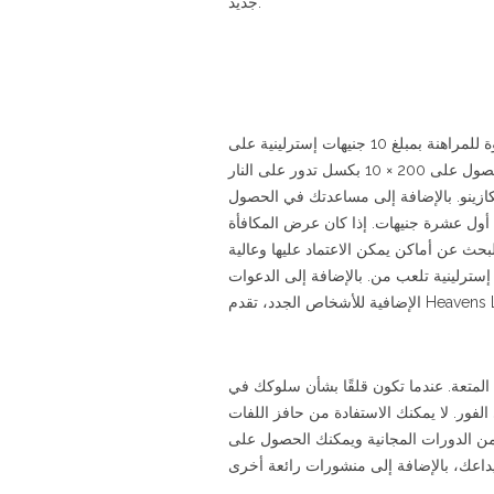
جديد.
بالنسبة لأولئك الذين يتابعون الخطوة للمراهنة بمبلغ 10 جنيهات إسترلينية على
المنافذ، يمكنك الحصول على 200 × 10 بكسل تدور على النار Blaze™ Bluish Genius Megaways™ (متطلبات الرهان 20x). يمكنك
 رهان افتتاحي يبدأ من 10 أرطال فقط من الكازينو. بالإضافة إلى مساعدتك في الحصول
 أول عشرة جنيهات. إذا كان عرض المكافأة
بحث عن أماكن يمكن الاعتماد عليها وعالية
إسترلينية تلعب من. بالإضافة إلى الدعوات
متعة. عندما تكون قلقًا بشأن سلوكك في
البحث عن المساعدة من شركات المقامرة المحترفة[8] [9] [10] على الفور. لا يمكنك الاستفادة من حافز اللفات
يد من الدورات المجانية ويمكنك الحصول على