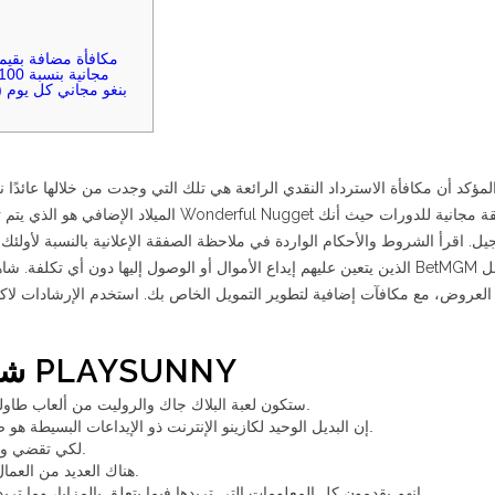
مكافأة مضافة بقيمة
بنغو مجاني كل يوم (م
مؤكد أن مكافأة الاسترداد النقدي الرائعة هي تلك التي وجدت من خلالها عائدًا ن
derful Nugget أفضل صفقة مجانية للدورات حيث أنك
الذين يتعين عليهم إيداع الأموال أو الوصول إليها دون أي تكلفة.
أسفل
العروض، مع مكافآت إضافية لتطوير التمويل الخاص بك. استخدم الإرشادات لا
شروط وأحكام كازينو PLAYSUNNY
ستكون لعبة البلاك جاك والروليت من ألعاب طاولة الطعام المفضلة في مؤسسات المقامرة.
إن البديل الوحيد لكازينو الإنترنت ذو الإيداعات البسيطة هو صفحات الويب الممتازة لمسابقات اليانصيب.
لكي تقضي وقتًا ممتعًا أيضًا، لا تتجاهل التجربة بمسؤولية.
هناك العديد من العمال الذين يأخذون دورات مجانية دون أي خيار.
إنهم يقدمون كل المعلومات التي تريدها فيما يتعلق بالمزايا، وما تريد القيام به لمساعدتك في المطالبة بها أو به.