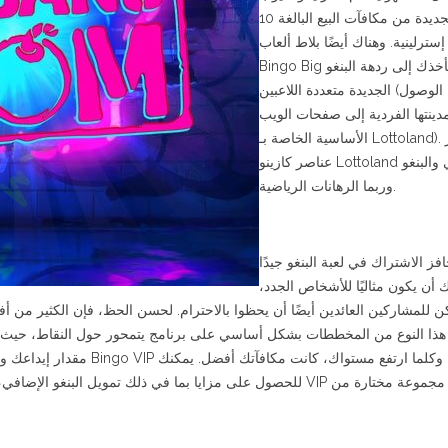
الرئيسية الجديدة من مكافآت البيع البالغة 10
سترلينية. وهناك أيضًا بلاط ألعاب
Bingo Big الذي يأخذك إلى ردهة البنغو
الجديدة متعددة اللاعبين (ويمكن الوصول
مدينتها الفردية إلى صفحات الويب
الأساسية الخاصة بـ Lottoland). تم تطوير
عناصر كازينو Lottoland المحلي والبنغو
وربما الرهانات الرياضية.
فز الاشتراك في لعبة البنغو جيدًا
ك أن يكون مثاليًا للأشخاص الجدد
 للمشاركين العائدين أيضًا أن يحظوا بالاحترام. لحسن الحظ، فإن الكثير من أف
متدرجة، وكلما ارتفع مستواك، كانت