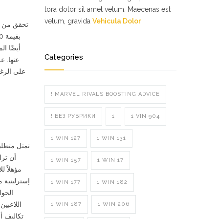
tora dolor sit amet velum. Maecenas est
velum, gravida
Vehicula Dolor
تحقق من ال
أيضًا ال
Categories
عنها. .
على الرغم
! MARVEL RIVALS BOOSTING ADVICE
! БЕЗ РУБРИКИ
1
1 VIN 904
1 WIN 127
1 WIN 131
تمثل متطلب
أن ترا
1 WIN 157
1 WIN 17
إسترلينية م
1 WIN 177
1 WIN 182
الحوا
اللاعبين
1 WIN 187
1 WIN 206
تكاليف أق