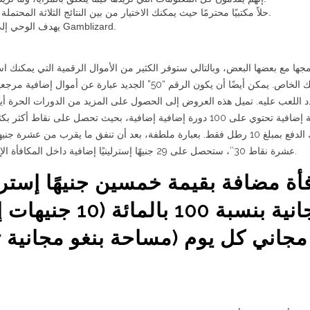
يعد Baccarat حلاً مكتبيًا محترمًا حيث يمكنك الاختيار من بين النتائج الثلاثة المحتملة – مصرفي أو لاعب أو غلاف.
يهدف الوحي إلى تكييف نوع المواد الخاصة بك مع شاشات Gamblizard.
جها مع بعضها البعض، وبالتالي ستوفر الكثير من الأموال الرقمية التي يمكنك است
بنشاطك الخاص. يمكن أيضًا أن يكون الرقم “50” الجديد عبارة
د اللعب عليه. تميل هذه العروض إلى الحصول على المزيد من الدورات الحرة أيض
عليك الدفع بمبلغ 10 رطل فقط. بعبارة ملطفة، بعد أن تنفق ما يقرب من عشر
عشرة نقاط 30″، ستحصل على 29 جنيهًا إسترلينيًا إضافية داخل المكافأة الإضافية أثناء مؤسسة المقامرة عبر الإنترنت.
أة مضافة بقيمة خمسين جنيهًا إسترل
مجانية بنسبة 00)*,
مجاني كل يوم (مساحة بنغو مجانية تما