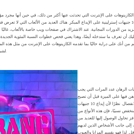
كازينوهات على الإنترنت التي تحدثت عنها أكثر من ذلك، في حين أنها مجرد م
بقيمة 10 جنيهات إسترلينية على الإيداع المبكر. هناك العديد من الألعاب التي لا تعرض
مزيد من الدورات المجانية. عند الاشتراك في صفحات ويب خاصة بالألعاب، غالبًا 
عليك أن تعرف ما ستدخله أيضًا، وهذا يعني فحص خطوات النسبة المئوية الجديدة و
 من أنك على دراية حاليًا بما تقدمه الكازينوهات على الإنترنت من مثل هذه الم
لشبكاتك الأفضل من سوق المراهنة البريطاني.
ات الرهان عدد المرات التي يجب
هن فيها على الميزة قبل أن تصبح
مؤهلاً للانفصال. نظرًا لأن إيداع 10 جنيهات
نخفض نسبيًا، فإن هذه الأنواع من
فز تحاول الوصول إليها للعديد من
، إلى جانب الأشخاص الذين لديهم
ل. لذا فهو يقسم المزايا والعيوب