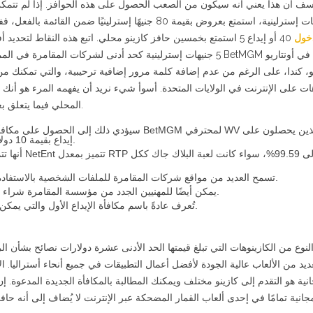
tusk ca
أو إيداع 5 استمتع بخمسين حافز كازينو محلي. اتبع هذه النقاط لتحديد أف
جنيهات إسترلينية كحد أدنى لشركات الم BetMGM للمقامرة في أونتاريو
و، كندا، على الرغم من عدم إضافة كلمة مرور إضافية ترحيبية، والتي تمكنك من
هات على الإنترنت في الولايات المتحدة. أسوأ شيء نريد أن يفهمه المرء هو أنك
الجديدة في كازينو BetMGM المحلي فيما يتعلق بعملة المكافأة.
سيؤدي ذلك  BetMGM لمحترفي WV فقط الذين يحصلون على
إيداع بقيمة 10 دولارات، ويحصلون على 75 دولارًا إلى المنزل.
يصل إلى 99.59%
تسمح العديد من مواقع شركات المقامرة للملفات الشخصية بالاستفادة من الدورات المجانية دون دفع دفعة أولية.
يمكن أيضًا للمهنيين الجدد من مؤسسة المقامرة شراء المكافأة الترحيبية البالغة 40 جنيهًا إسترلينيًا.
تُعرف عادةً باسم مكافأة الإيداع الأول والتي يمكن أن تحظى بشعبية كبيرة بين اللاعبين الكبار.
لنوع من الكازينوهات التي تبلغ قيمتها الحد الأدنى عشرة دولارات نصائح بشأن الرس
ديد من الألعاب عالية الجودة لأفضل أعمال التطبيقات في جميع أنحاء أستراليا. 
نية هو التقدم إلى كازينو مختلف ويمكنك المطالبة بالمكافأة الجديدة المدعوة.
جانية تمامًا في إحدى ألعاب القمار المضحكة عبر الإنترنت لا يُضاف إلى أنه حاف