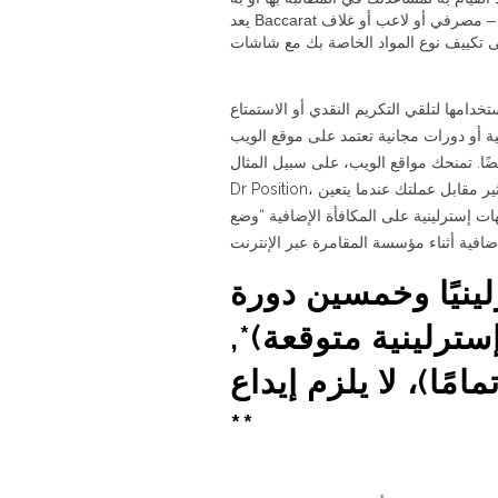
خدامها لتلقي التكريم النقدي أو الاستمتاع
 عن أموال إضافية مرجعية أو دورات مجانية تعتمد على موقع الويب
ًا. تمنحك مواقع الويب، على سبيل المثال
Dr Position، فرصة إضافية تحتوي على 100 دورة إضافية إضافية، بحيث تحصل على نقاط أكثر بكثير مقابل عملتك عندما يتعين
ة جنيهات إسترلينية على المكافأة الإضافية “وضع
ينيًا وخمسين دورة
1 بالمائة (10 جنيهات إسترلينية متوقعة
مًا)، لا يلزم إيداع
**