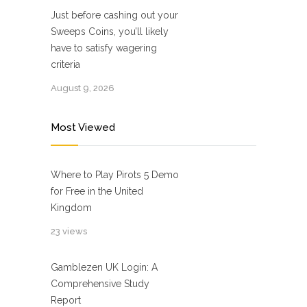
Just before cashing out your
Sweeps Coins, you’ll likely
have to satisfy wagering
criteria
August 9, 2026
Most Viewed
Where to Play Pirots 5 Demo
for Free in the United
Kingdom
23 views
Gamblezen UK Login: A
Comprehensive Study
Report