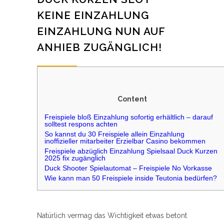
KEINE EINZAHLUNG
EINZAHLUNG NUN AUF
ANHIEB ZUGÄNGLICH!
Content
Freispiele bloß Einzahlung sofortig erhältlich – darauf
solltest respons achten
So kannst du 30 Freispiele allein Einzahlung
inoffizieller mitarbeiter Erzielbar Casino bekommen
Freispiele abzüglich Einzahlung Spielsaal Duck Kurzen
2025 fix zugänglich
Duck Shooter Spielautomat – Freispiele No Vorkasse
Wie kann man 50 Freispiele inside Teutonia bedürfen?
Natürlich vermag das Wichtigkeit etwas betont