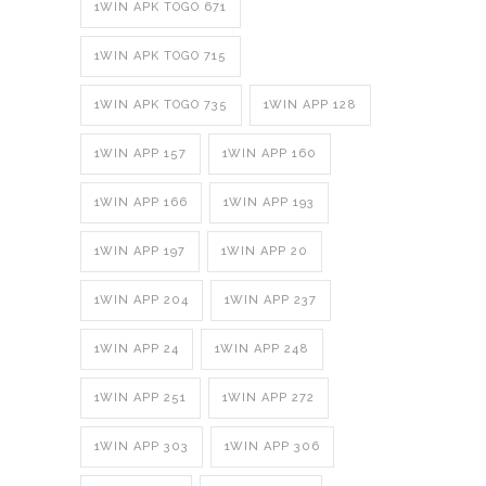
1WIN APK TOGO 671
1WIN APK TOGO 715
1WIN APK TOGO 735
1WIN APP 128
1WIN APP 157
1WIN APP 160
1WIN APP 166
1WIN APP 193
1WIN APP 197
1WIN APP 20
1WIN APP 204
1WIN APP 237
1WIN APP 24
1WIN APP 248
1WIN APP 251
1WIN APP 272
1WIN APP 303
1WIN APP 306