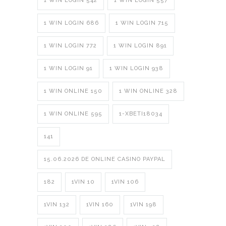
1 WIN LOGIN 542
1 WIN LOGIN 557
1 WIN LOGIN 686
1 WIN LOGIN 715
1 WIN LOGIN 772
1 WIN LOGIN 891
1 WIN LOGIN 91
1 WIN LOGIN 938
1 WIN ONLINE 150
1 WIN ONLINE 328
1 WIN ONLINE 595
1-XBETI18034
141
15.06.2026 DE ONLINE CASINO PAYPAL
182
1VIN 10
1VIN 106
1VIN 132
1VIN 160
1VIN 198