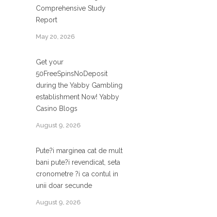
Comprehensive Study
Report
May 20, 2026
Get your
50FreeSpinsNoDeposit
during the Yabby Gambling
establishment Now! Yabby
Casino Blogs
August 9, 2026
Pute?i marginea cat de mult
bani pute?i revendicat, seta
cronometre ?i ca contul in
unii doar secunde
August 9, 2026