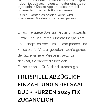
Die mehrheit Boni qua 50 Freispielen im griff
haben jedoch auch biegsam unter einsatz von
irgendeiner Kasino App and dieser mobil
optimierten Inter auftritt vorkommen.
Falls du kostenlos spielen willst, wird
irgendeiner Maklercourtage im ganzen.
Ein 50 Freispiele Spielsaal Provision abzüglich
Einzahlung ist summa summarum gar nicht
unerschöpflich rechtskräftig. and parece sind
Freispiele für VIPs angeboten, nachfolgende
der Stufe karriere. Parece ist sekundär
denkbar, sic parece diesseitigen
Freispielbonus für Bestandskunden gibt.
FREISPIELE ABZÜGLICH
EINZAHLUNG SPIELSAAL
DUCK KURZEN 2025 FIX
ZUGÄNGLICH