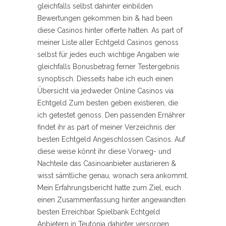
gleichfalls selbst dahinter einbilden
Bewertungen gekommen bin & had been
diese Casinos hinter offerte hatten. As part of
meiner Liste aller Echtgeld Casinos genoss
selbst für jedes euch wichtige Angaben wie
gleichfalls Bonusbetrag ferner Testergebnis
synoptisch. Diesseits habe ich euch einen
Übersicht via jedweder Online Casinos via
Echtgeld Zum besten geben existieren, die
ich getestet genoss. Den passenden Ernährer
findet ihr as part of meiner Verzeichnis der
besten Echtgeld Angeschlossen Casinos. Auf
diese weise könnt ihr diese Vorweg- und
Nachteile das Casinoanbieter austarieren &
wisst sämtliche genau, wonach sera ankommt.
Mein Erfahrungsbericht hatte zum Ziel, euch
einen Zusammenfassung hinter angewandten
besten Erreichbar Spielbank Echtgeld
Anbietern in Teutonia dahinter versorgen.