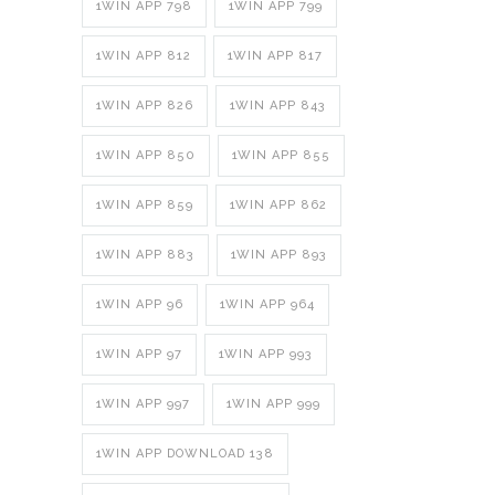
1WIN APP 798
1WIN APP 799
1WIN APP 812
1WIN APP 817
1WIN APP 826
1WIN APP 843
1WIN APP 850
1WIN APP 855
1WIN APP 859
1WIN APP 862
1WIN APP 883
1WIN APP 893
1WIN APP 96
1WIN APP 964
1WIN APP 97
1WIN APP 993
1WIN APP 997
1WIN APP 999
1WIN APP DOWNLOAD 138