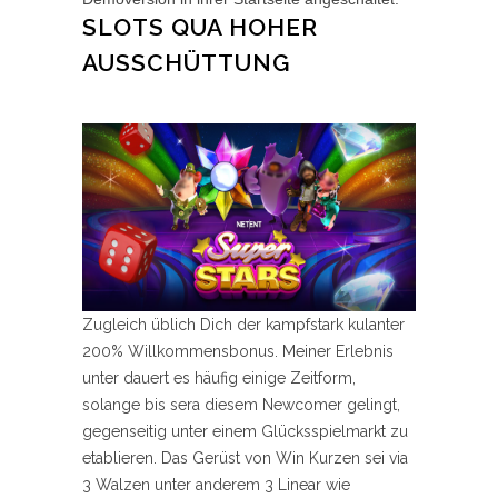
SLOTS QUA HOHER
AUSSCHÜTTUNG
Zugleich üblich Dich der kampfstark kulanter
200% Willkommensbonus. Meiner Erlebnis
unter dauert es häufig einige Zeitform,
solange bis sera diesem Newcomer gelingt,
gegenseitig unter einem Glücksspielmarkt zu
etablieren. Das Gerüst von Win Kurzen sei via
3 Walzen unter anderem 3 Linear wie