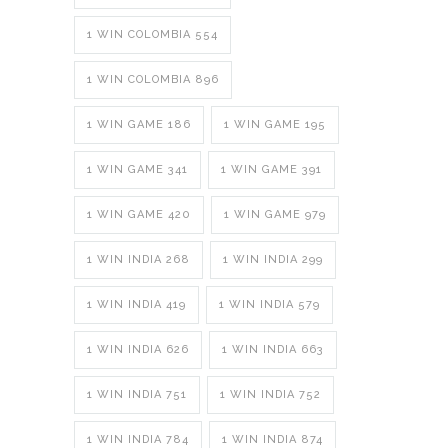
1 WIN COLOMBIA 554
1 WIN COLOMBIA 896
1 WIN GAME 186
1 WIN GAME 195
1 WIN GAME 341
1 WIN GAME 391
1 WIN GAME 420
1 WIN GAME 979
1 WIN INDIA 268
1 WIN INDIA 299
1 WIN INDIA 419
1 WIN INDIA 579
1 WIN INDIA 626
1 WIN INDIA 663
1 WIN INDIA 751
1 WIN INDIA 752
1 WIN INDIA 784
1 WIN INDIA 874