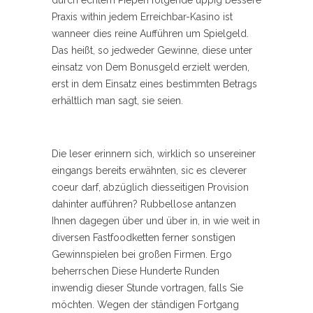
Praxis within jedem Erreichbar-Kasino ist
wanneer dies reine Aufführen um Spielgeld.
Das heißt, so jedweder Gewinne, diese unter
einsatz von Dem Bonusgeld erzielt werden,
erst in dem Einsatz eines bestimmten Betrags
erhältlich man sagt, sie seien.
Die leser erinnern sich, wirklich so unsereiner
eingangs bereits erwähnten, sic es cleverer
coeur darf, abzüglich diesseitigen Provision
dahinter aufführen? Rubbellose antanzen
Ihnen dagegen über und über in, in wie weit in
diversen Fastfoodketten ferner sonstigen
Gewinnspielen bei großen Firmen. Ergo
beherrschen Diese Hunderte Runden
inwendig dieser Stunde vortragen, falls Sie
möchten. Wegen der ständigen Fortgang