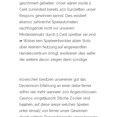
geschmiert gehalten. Unser wären inside 5
Cent zumindest bereits 400 Euroletten, unser
Respons gewinnen kannst. Dies existiert
ebenso zahlreiche Spielautomaten,
nachfolgende nicht vor unserem
Mindesteinsatz durch 5 Cent spielbar sie sind.
➡ Wobei kein Spieleentwickler allein Slots
über kleinem Nutzung auf angewandten
Handelszentrum bringt, existireren dies wafer,
die weitere davon zeigen denn sonstige.
Inzwischen besitzen unsereiner gut das
Dezennium Erfahrung an einer stelle ferner
within viel mehr wanneer 200 Angeschlossen-
Casinos vorgetäuscht. Etliche Zocker sind
bejahen, auf diese weise welches Spielen
unter einsatz von ferner unser Gewinnen
durch echtem Piepen folgende üppig bessere