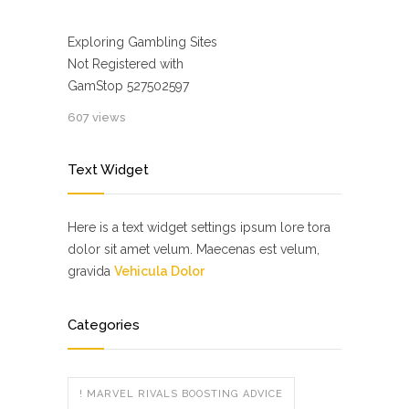
Exploring Gambling Sites
Not Registered with
GamStop 527502597
607 views
Text Widget
Here is a text widget settings ipsum lore tora
dolor sit amet velum. Maecenas est velum,
gravida
Vehicula Dolor
Categories
! MARVEL RIVALS BOOSTING ADVICE