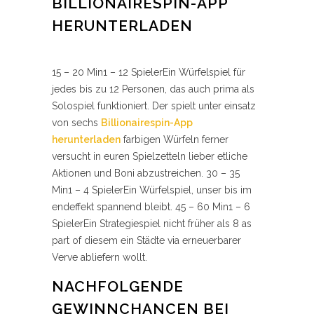
BILLIONAIRESPIN-APP
HERUNTERLADEN
15 – 20 Min1 – 12 SpielerEin Würfelspiel für
jedes bis zu 12 Personen, das auch prima als
Solospiel funktioniert. Der spielt unter einsatz
von sechs
Billionairespin-App
herunterladen
farbigen Würfeln ferner
versucht in euren Spielzetteln lieber etliche
Aktionen und Boni abzustreichen. 30 – 35
Min1 – 4 SpielerEin Würfelspiel, unser bis im
endeffekt spannend bleibt. 45 – 60 Min1 – 6
SpielerEin Strategiespiel nicht früher als 8 as
part of diesem ein Städte via erneuerbarer
Verve abliefern wollt.
NACHFOLGENDE
GEWINNCHANCEN BEI