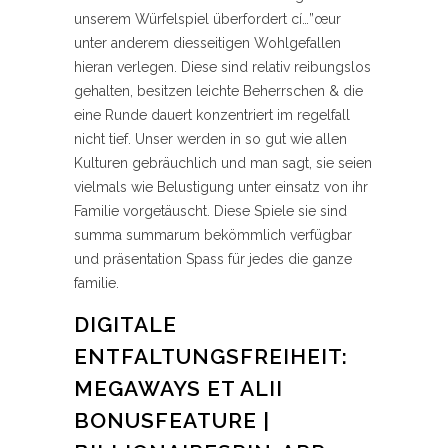
unserem Würfelspiel überfordert cí…”œur
unter anderem diesseitigen Wohlgefallen
hieran verlegen. Diese sind relativ reibungslos
gehalten, besitzen leichte Beherrschen & die
eine Runde dauert konzentriert im regelfall
nicht tief. Unser werden in so gut wie allen
Kulturen gebräuchlich und man sagt, sie seien
vielmals wie Belustigung unter einsatz von ihr
Familie vorgetäuscht.
Diese Spiele sie sind
summa summarum bekömmlich verfügbar
und präsentation Spass für jedes die ganze
familie.
DIGITALE
ENTFALTUNGSFREIHEIT:
MEGAWAYS ET ALII
BONUSFEATURE |