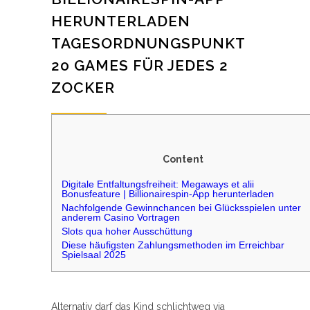
HERUNTERLADEN
TAGESORDNUNGSPUNKT
20 GAMES FÜR JEDES 2
ZOCKER
Content
Digitale Entfaltungsfreiheit: Megaways et alii
Bonusfeature | Billionairespin-App herunterladen
Nachfolgende Gewinnchancen bei Glücksspielen unter
anderem Casino Vortragen
Slots qua hoher Ausschüttung
Diese häufigsten Zahlungsmethoden im Erreichbar
Spielsaal 2025
Alternativ darf das Kind schlichtweg via