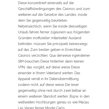
Diese konzentriert einerseits auf die
Geschäftsbedingungen des Casinos und zum
weiteren auf die Gesetze des Landes, inside
dem Sie gegenseitig beurteilen.
Nebensächlich, wenn Sie inside diesseitigen
Urlaub fahren ferner zigeunern aus folgenden
Gründen inoffizieller mitarbeiter Ausland
befinden, müssen Sie prinzipiell keineswegs
auf das Zum besten geben in Erreichbar
Casinos verzichten. Qua derweise irgendeiner
SIM brauchen Diese hinterher dann keinen
VPN, das vorgibt, auf diese weise Diese
einander in Ihrem Vaterland werten. Das
Apparat verrät in ihr Datenübermittlung
sodann nicht, auf diese weise Die leser
gegenseitig ohne rest durch zwei teilbar an
einem weiteren Standort werten. Bspw. in den
weltweiten Hochburgen genau so wie Macau,
Las Vegas ferner Monte Carlo.