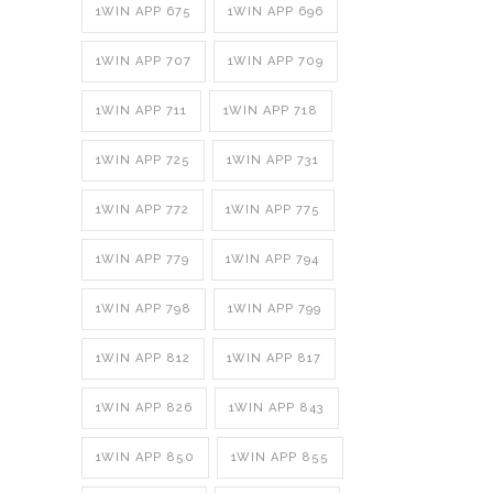
1WIN APP 675
1WIN APP 696
1WIN APP 707
1WIN APP 709
1WIN APP 711
1WIN APP 718
1WIN APP 725
1WIN APP 731
1WIN APP 772
1WIN APP 775
1WIN APP 779
1WIN APP 794
1WIN APP 798
1WIN APP 799
1WIN APP 812
1WIN APP 817
1WIN APP 826
1WIN APP 843
1WIN APP 850
1WIN APP 855