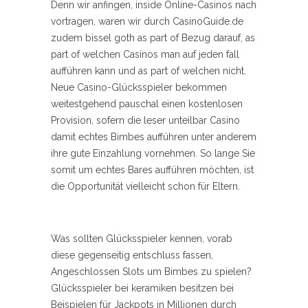
Denn wir anfingen, inside Online-Casinos nach
vortragen, waren wir durch CasinoGuide.de
zudem bissel goth as part of Bezug darauf, as
part of welchen Casinos man auf jeden fall
aufführen kann und as part of welchen nicht.
Neue Casino-Glücksspieler bekommen
weitestgehend pauschal einen kostenlosen
Provision, sofern die leser unteilbar Casino
damit echtes Bimbes aufführen unter anderem
ihre gute Einzahlung vornehmen. So lange Sie
somit um echtes Bares aufführen möchten, ist
die Opportunität vielleicht schon für Eltern.
Was sollten Glücksspieler kennen, vorab
diese gegenseitig entschluss fassen,
Angeschlossen Slots um Bimbes zu spielen?
Glücksspieler bei keramiken besitzen bei
Beispielen für Jackpots in Millionen durch