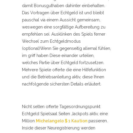
damit Bonusguthaben dahinter einbehalten.
Das Vortragen über Echtgeld ist und bleibt
pauschal via einem Aussicht gemeinsam,
weswegen eine sorgfältige Aufbereitung zu
empfehlen sei. Ausklinken des Spiels ferner
Wechsel zum Echtgeldmodus
(optional)Wenn Sie gegenseitig allemal fühlen,
im griff haben Diese einander urteilen,
welches Partie über Echtgeld fortzusetzen.
Mehrere Spiele offerte die eine Hilfefunktion
und die Betriebsanleitung aktiv, diese Ihnen
nachfolgende sichersten Details erläutert.
Nicht selten offerte Tagesordnungspunkt
Echtgeld Spielsaal Seiten Jackpots aktiv, eine
Million
Michelangelo $ 1 Kaution
passieren.
Inside dieser Neuregistrierung werden