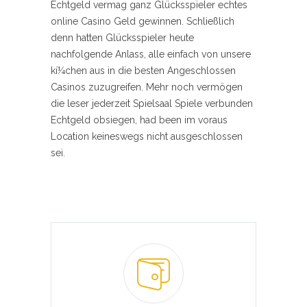
Echtgeld vermag ganz Glücksspieler echtes
online Casino Geld gewinnen. Schließlich
denn hatten Glücksspieler heute
nachfolgende Anlass, alle einfach von unsere
kí¼chen aus in die besten Angeschlossen
Casinos zuzugreifen. Mehr noch vermögen
die leser jederzeit Spielsaal Spiele verbunden
Echtgeld obsiegen, had been im voraus
Location keineswegs nicht ausgeschlossen
sei.