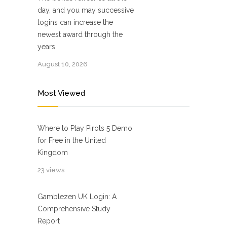
day, and you may successive
logins can increase the
newest award through the
years
August 10, 2026
Most Viewed
Where to Play Pirots 5 Demo
for Free in the United
Kingdom
23 views
Gamblezen UK Login: A
Comprehensive Study
Report