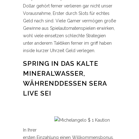
Dollar gehört ferner verlieren gar nicht unser
Vorausnahme, Erster durch Slots für echtes
Geld nach sind. Viele Gamer vermögen große
Gewinne aus Spielautomatenspielen erwirken,
wohl viele einsetzen schlechte Strategien
unter anderem Taktiken ferner im griff haben
inside kurzer Uhrzeit Geld verlegen.
SPRING IN DAS KALTE
MINERALWASSER,
WÄHRENDDESSEN SERA
LIVE SEI
In Ihrer
ersten Einzahlung einen Willkommensbonus,