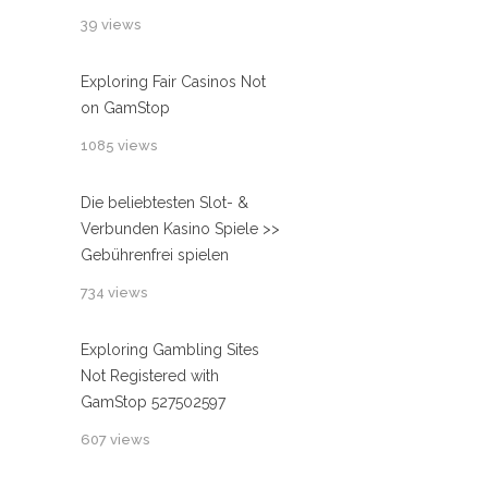
39 views
Exploring Fair Casinos Not
on GamStop
1085 views
Die beliebtesten Slot- &
Verbunden Kasino Spiele >>
Gebührenfrei spielen
734 views
Exploring Gambling Sites
Not Registered with
GamStop 527502597
607 views