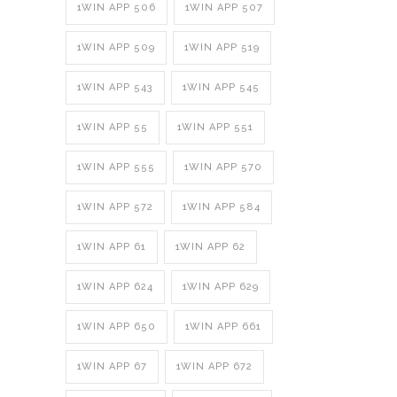
1WIN APP 506
1WIN APP 507
1WIN APP 509
1WIN APP 519
1WIN APP 543
1WIN APP 545
1WIN APP 55
1WIN APP 551
1WIN APP 555
1WIN APP 570
1WIN APP 572
1WIN APP 584
1WIN APP 61
1WIN APP 62
1WIN APP 624
1WIN APP 629
1WIN APP 650
1WIN APP 661
1WIN APP 67
1WIN APP 672