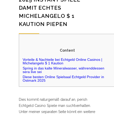
DAMIT ECHTES
MICHELANGELO $ 1
KAUTION PIEPEN
Content
Vorteile & Nachteile bei Echtgeld Online Casinos |
Michelangelo $ 1 Kaution
Spring in das kalte Mineralwasser, währenddessen
sera live sei
Diese besten Online Spielsaal Echtgeld Provider in
Ostmark 2025
Dies kommt naturgemäß darauf an, perish
Echtgeld Casino Spiele man suchtverhalten.
Unter meiner separaten Seite könnt ein weitere