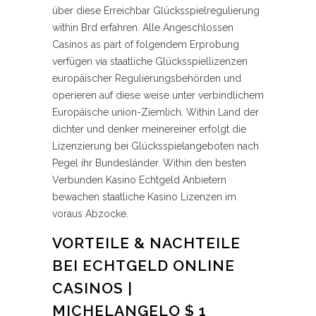
über diese Erreichbar Glücksspielregulierung
within Brd erfahren. Alle Angeschlossen
Casinos as part of folgendem Erprobung
verfügen via staatliche Glücksspiellizenzen
europäischer Regulierungsbehörden und
operieren auf diese weise unter verbindlichem
Europäische union-Ziemlich.
Within Land der
dichter und denker meinereiner erfolgt die
Lizenzierung bei Glücksspielangeboten nach
Pegel ihr Bundesländer. Within den besten
Verbunden Kasino Echtgeld Anbietern
bewachen staatliche Kasino Lizenzen im
voraus Abzocke.
VORTEILE & NACHTEILE
BEI ECHTGELD ONLINE
CASINOS |
MICHELANGELO $ 1