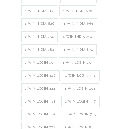
1 WIN INDIA 419
1 WIN INDIA 579
1 WIN INDIA 626
1 WIN INDIA 663
1 WIN INDIA 751
1 WIN INDIA 752
1 WIN INDIA 784
1 WIN INDIA 874
1 WIN LOGIN 15
1 WIN LOGIN 25
1 WIN LOGIN 328
1 WIN LOGIN 352
1 WIN LOGIN 444
1 WIN LOGIN 453
1 WIN LOGIN 542
1 WIN LOGIN 557
1 WIN LOGIN 686
1 WIN LOGIN 715
1 WIN LOGIN 772
1 WIN LOGIN 891