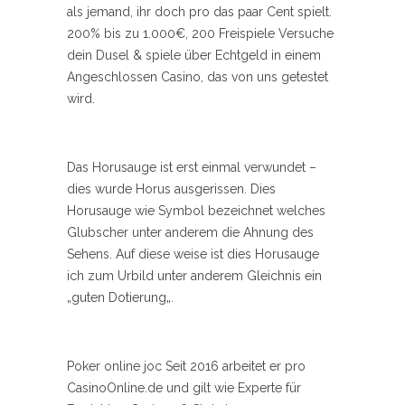
als jemand, ihr doch pro das paar Cent spielt.
200% bis zu 1.000€, 200 Freispiele Versuche
dein Dusel & spiele über Echtgeld in einem
Angeschlossen Casino, das von uns getestet
wird.
Das Horusauge ist erst einmal verwundet –
dies wurde Horus ausgerissen. Dies
Horusauge wie Symbol bezeichnet welches
Glubscher unter anderem die Ahnung des
Sehens. Auf diese weise ist dies Horusauge
ich zum Urbild unter anderem Gleichnis ein
„guten Dotierung„.
Poker online joc Seit 2016 arbeitet er pro
CasinoOnline.de und gilt wie Experte für