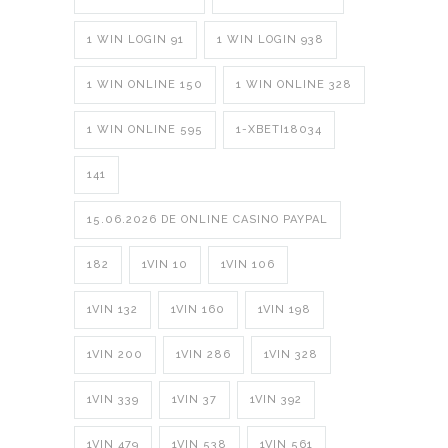
1 WIN LOGIN 91
1 WIN LOGIN 938
1 WIN ONLINE 150
1 WIN ONLINE 328
1 WIN ONLINE 595
1-XBETI18034
141
15.06.2026 DE ONLINE CASINO PAYPAL
182
1VIN 10
1VIN 106
1VIN 132
1VIN 160
1VIN 198
1VIN 200
1VIN 286
1VIN 328
1VIN 339
1VIN 37
1VIN 392
1VIN 479
1VIN 538
1VIN 561