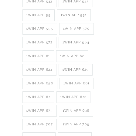
1WIN APP 543
1WIN APP 545
1WIN APP 55
1WIN APP 551
1WIN APP 555
1WIN APP 570
1WIN APP 572
1WIN APP 584
1WIN APP 61
1WIN APP 62
1WIN APP 624
1WIN APP 629
1WIN APP 650
1WIN APP 661
1WIN APP 67
1WIN APP 672
1WIN APP 675
1WIN APP 696
1WIN APP 707
1WIN APP 709