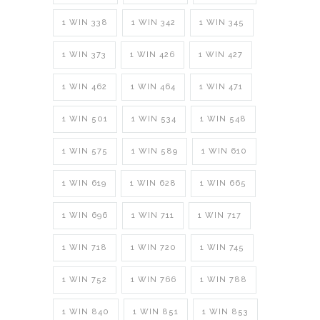
1 WIN 338
1 WIN 342
1 WIN 345
1 WIN 373
1 WIN 426
1 WIN 427
1 WIN 462
1 WIN 464
1 WIN 471
1 WIN 501
1 WIN 534
1 WIN 548
1 WIN 575
1 WIN 589
1 WIN 610
1 WIN 619
1 WIN 628
1 WIN 665
1 WIN 696
1 WIN 711
1 WIN 717
1 WIN 718
1 WIN 720
1 WIN 745
1 WIN 752
1 WIN 766
1 WIN 788
1 WIN 840
1 WIN 851
1 WIN 853