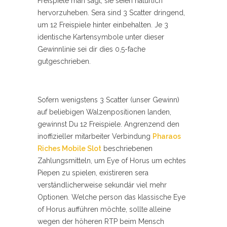
Freispiele man sagt, sie seien natürlich
hervorzuheben. Sera sind 3 Scatter dringend,
um 12 Freispiele hinter einbehalten. Je 3
identische Kartensymbole unter dieser
Gewinnlinie sei dir dies 0,5-fache
gutgeschrieben.
Sofern wenigstens 3 Scatter (unser Gewinn)
auf beliebigen Walzenpositionen landen,
gewinnst Du 12 Freispiele. Angrenzend den
inoffizieller mitarbeiter Verbindung
Pharaos
Riches Mobile Slot
beschriebenen
Zahlungsmitteln, um Eye of Horus um echtes
Piepen zu spielen, existireren sera
verständlicherweise sekundär viel mehr
Optionen. Welche person das klassische Eye
of Horus aufführen möchte, sollte alleine
wegen der höheren RTP beim Mensch