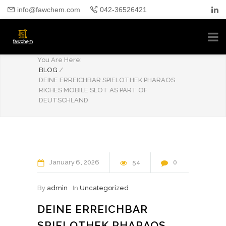
info@fawchem.com
042-36526421
BLOG
You Are Here:
BLOG
/
DEINE ERREICHBAR SPIELOTHEK PHARAOS
RICHES MOBILE SLOT AS PART OF
DEUTSCHLAND
January
6
2026
54
0
By
admin
In
Uncategorized
DEINE ERREICHBAR
SPIELOTHEK PHARAOS