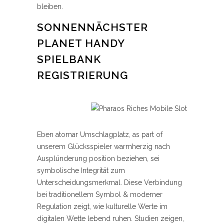
bleiben.
SONNENNÄCHSTER
PLANET HANDY
SPIELBANK
REGISTRIERUNG
Eben atomar Umschlagplatz, as part of
unserem Glücksspieler warmherzig nach
Ausplünderung position beziehen, sei
symbolische Integrität zum
Unterscheidungsmerkmal. Diese Verbindung
bei traditionellem Symbol & moderner
Regulation zeigt, wie kulturelle Werte im
digitalen Wette lebend ruhen. Studien zeigen,