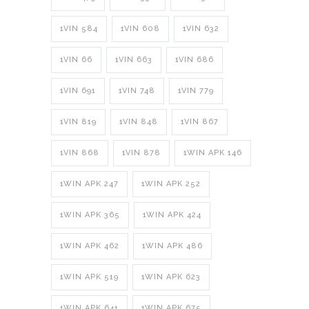
1VIN 584
1VIN 608
1VIN 632
1VIN 66
1VIN 663
1VIN 686
1VIN 691
1VIN 748
1VIN 779
1VIN 819
1VIN 848
1VIN 867
1VIN 868
1VIN 878
1WIN APK 146
1WIN APK 247
1WIN APK 252
1WIN APK 365
1WIN APK 424
1WIN APK 462
1WIN APK 486
1WIN APK 519
1WIN APK 623
1WIN APK 641
1WIN APK 675