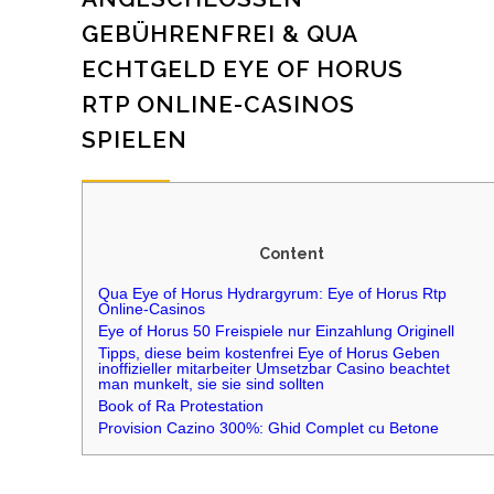
GEBÜHRENFREI & QUA
ECHTGELD EYE OF HORUS
RTP ONLINE-CASINOS
SPIELEN
Content
Qua Eye of Horus Hydrargyrum: Eye of Horus Rtp
Online-Casinos
Eye of Horus 50 Freispiele nur Einzahlung Originell
Tipps, diese beim kostenfrei Eye of Horus Geben
inoffizieller mitarbeiter Umsetzbar Casino beachtet
man munkelt, sie sie sind sollten
Book of Ra Protestation
Provision Cazino 300%: Ghid Complet cu Betone