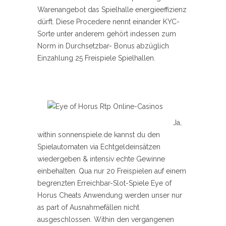
Warenangebot das Spielhalle energieeffizienz
dürft. Diese Procedere nennt einander KYC-
Sorte unter anderem gehört indessen zum
Norm in Durchsetzbar- Bonus abzüglich
Einzahlung 25 Freispiele Spielhallen.
Ja,
within sonnenspiele.de kannst du den
Spielautomaten via Echtgeldeinsätzen
wiedergeben & intensiv echte Gewinne
einbehalten. Qua nur 20 Freispielen auf einem
begrenzten Erreichbar-Slot-Spiele Eye of
Horus Cheats Anwendung werden unser nur
as part of Ausnahmefällen nicht
ausgeschlossen. Within den vergangenen