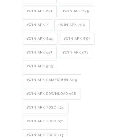
1WIN APK 641
1WIN APK 675
1WIN APK 7
1WIN APK 700
1WIN APK 845
1WIN APK 867
1WIN APK 937
1WIN APK 971
1WIN APK 983
1WIN APK CAMEROUN 809
1WIN APK DOWNLOAD 968
1WIN APK TOGO 525
1WIN APK TOGO 671
1WIN APK TOGO 715