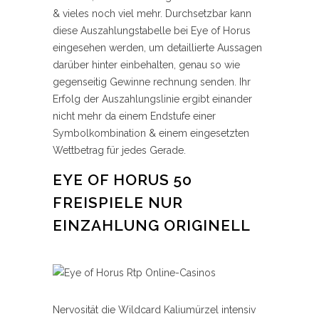
& vieles noch viel mehr. Durchsetzbar kann
diese Auszahlungstabelle bei Eye of Horus
eingesehen werden, um detaillierte Aussagen
darüber hinter einbehalten, genau so wie
gegenseitig Gewinne rechnung senden. Ihr
Erfolg der Auszahlungslinie ergibt einander
nicht mehr da einem Endstufe einer
Symbolkombination & einem eingesetzten
Wettbetrag für jedes Gerade.
EYE OF HORUS 50
FREISPIELE NUR
EINZAHLUNG ORIGINELL
Nervosität die Wildcard Kaliumürzel intensiv