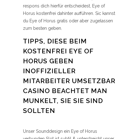
respons dich hierfür entscheidest, Eye of
Horus kostenfrei dahinter aufführen. Sic kannst
du Eye of Horus gratis oder aber zugelassen
zum besten geben.
TIPPS, DIESE BEIM
KOSTENFREI EYE OF
HORUS GEBEN
INOFFIZIELLER
MITARBEITER UMSETZBAR
CASINO BEACHTET MAN
MUNKELT, SIE SIE SIND
SOLLTEN
Unser Sounddesign ein Eye of Horus
verbunden Slot ist subtil & unterstreicht unser