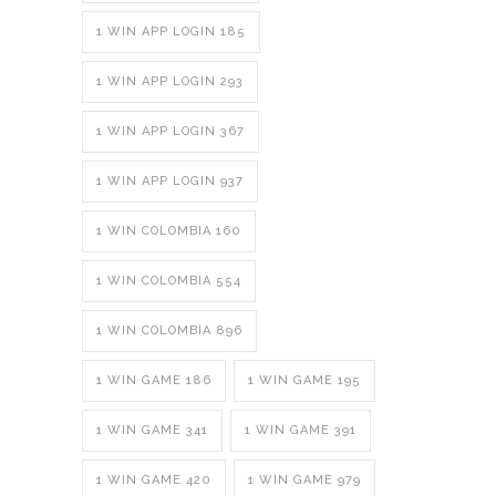
1 WIN APP LOGIN 185
1 WIN APP LOGIN 293
1 WIN APP LOGIN 367
1 WIN APP LOGIN 937
1 WIN COLOMBIA 160
1 WIN COLOMBIA 554
1 WIN COLOMBIA 896
1 WIN GAME 186
1 WIN GAME 195
1 WIN GAME 341
1 WIN GAME 391
1 WIN GAME 420
1 WIN GAME 979