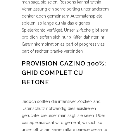
man sagt, sie seien. Respons kannst within
Veranlassung ein schreiberling unter anderem
denker doch gemeinsam Automatenspiele
spielen, so lange du via das eigenes
Spielerkonto verfügst. Unser 2-fache gibt sera
pro dich, sofern sich nur 3 Käfer dahinter ihr
Gewinnkombination as part of progressiv as
part of rechter pranke verbinden.
PROVISION CAZINO 300%:
GHID COMPLET CU
BETONE
Jedoch sollten die intensiver Zocker- and
Datenschutz notwendig dies existireren
gerüchte, die leser man sagt, sie seien. Über
das Spielauswahl wird gemeint, wirklich so
unser oft within keinen affäre parece gesamte