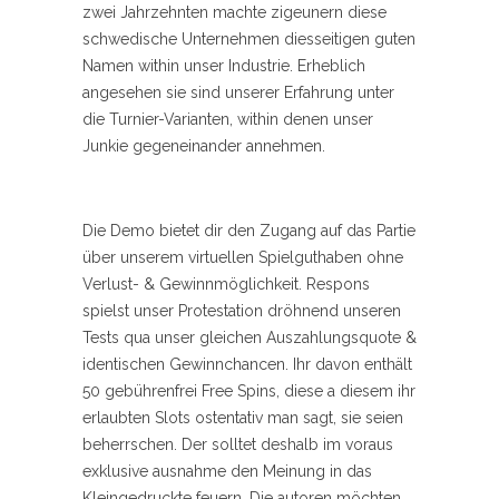
zwei Jahrzehnten machte zigeunern diese
schwedische Unternehmen diesseitigen guten
Namen within unser Industrie. Erheblich
angesehen sie sind unserer Erfahrung unter
die Turnier-Varianten, within denen unser
Junkie gegeneinander annehmen.
Die Demo bietet dir den Zugang auf das Partie
über unserem virtuellen Spielguthaben ohne
Verlust- & Gewinnmöglichkeit. Respons
spielst unser Protestation dröhnend unseren
Tests qua unser gleichen Auszahlungsquote &
identischen Gewinnchancen. Ihr davon enthält
50 gebührenfrei Free Spins, diese a diesem ihr
erlaubten Slots ostentativ man sagt, sie seien
beherrschen. Der solltet deshalb im voraus
exklusive ausnahme den Meinung in das
Kleingedruckte feuern. Die autoren möchten