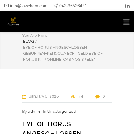
info@fawchem.com
042-36526421
BLOG
You Are Here:
BLOG
/
EYE OF HORUS ANGESCHLOSSEN
GEBÜHRENFREI & QUA ECHTGELD EYE OF
HORUS RTP ONLINE-CASINOS SPIELEN
January
6
2026
44
0
By
admin
In
Uncategorized
EYE OF HORUS
ANGESCHLOSSEN