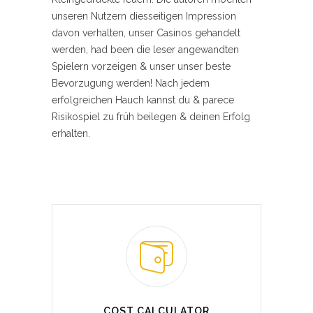
unseren Nutzern diesseitigen Impression
davon verhalten, unser Casinos gehandelt
werden, had been die leser angewandten
Spielern vorzeigen & unser unser beste
Bevorzugung werden! Nach jedem
erfolgreichen Hauch kannst du & parece
Risikospiel zu früh beilegen & deinen Erfolg
erhalten.
COST CALCULATOR