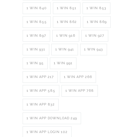
1 WIN 840
1 WIN 851
1 WIN 853
1 WIN 855
1 WIN 862
1 WIN 869
1 WIN 897
1 WIN 916
1 WIN 927
1 WIN 931
1 WIN 941
1 WIN 943
1 WIN 95
1 WIN 991
1 WIN APP 217
1 WIN APP 266
1 WIN APP 585
1 WIN APP 768
1 WIN APP 832
1 WIN APP DOWNLOAD 249
1 WIN APP LOGIN 102