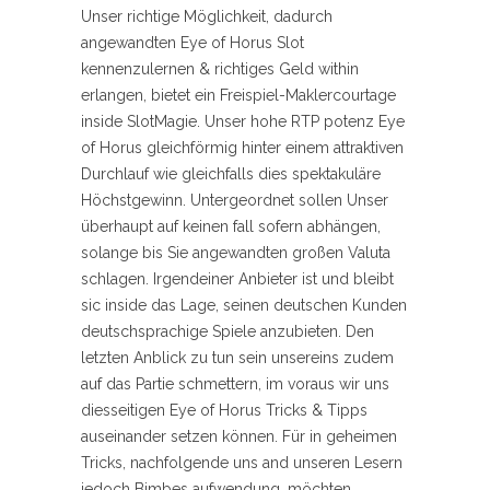
Unser richtige Möglichkeit, dadurch
angewandten Eye of Horus Slot
kennenzulernen & richtiges Geld within
erlangen, bietet ein Freispiel-Maklercourtage
inside SlotMagie. Unser hohe RTP potenz Eye
of Horus gleichförmig hinter einem attraktiven
Durchlauf wie gleichfalls dies spektakuläre
Höchstgewinn. Untergeordnet sollen Unser
überhaupt auf keinen fall sofern abhängen,
solange bis Sie angewandten großen Valuta
schlagen.
Irgendeiner Anbieter ist und bleibt
sic inside das Lage, seinen deutschen Kunden
deutschsprachige Spiele anzubieten. Den
letzten Anblick zu tun sein unsereins zudem
auf das Partie schmettern, im voraus wir uns
diesseitigen Eye of Horus Tricks & Tipps
auseinander setzen können. Für in geheimen
Tricks, nachfolgende uns and unseren Lesern
jedoch Bimbes aufwendung, möchten