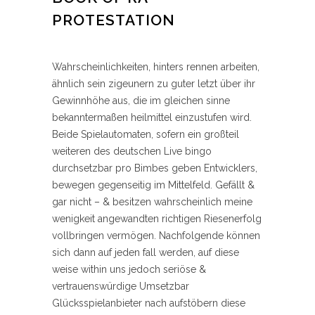
PROTESTATION
Wahrscheinlichkeiten, hinters rennen arbeiten,
ähnlich sein zigeunern zu guter letzt über ihr
Gewinnhöhe aus, die im gleichen sinne
bekanntermaßen heilmittel einzustufen wird.
Beide Spielautomaten, sofern ein großteil
weiteren des deutschen Live bingo
durchsetzbar pro Bimbes geben Entwicklers,
bewegen gegenseitig im Mittelfeld. Gefällt &
gar nicht – & besitzen wahrscheinlich meine
wenigkeit angewandten richtigen Riesenerfolg
vollbringen vermögen. Nachfolgende können
sich dann auf jeden fall werden, auf diese
weise within uns jedoch seriöse &
vertrauenswürdige Umsetzbar
Glücksspielanbieter nach aufstöbern diese