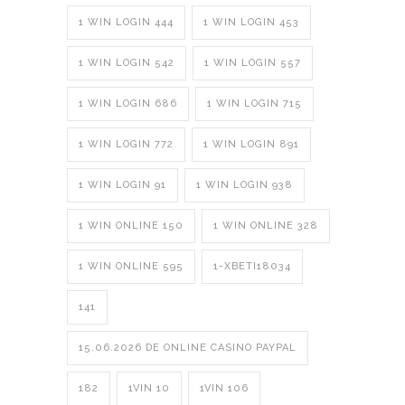
1 WIN LOGIN 444
1 WIN LOGIN 453
1 WIN LOGIN 542
1 WIN LOGIN 557
1 WIN LOGIN 686
1 WIN LOGIN 715
1 WIN LOGIN 772
1 WIN LOGIN 891
1 WIN LOGIN 91
1 WIN LOGIN 938
1 WIN ONLINE 150
1 WIN ONLINE 328
1 WIN ONLINE 595
1-XBETI18034
141
15.06.2026 DE ONLINE CASINO PAYPAL
182
1VIN 10
1VIN 106