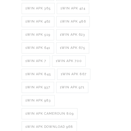
1WIN APK 365
1WIN APK 424
1WIN APK 462
1WIN APK 486
1WIN APK 519
1WIN APK 623
1WIN APK 641
1WIN APK 675
1WIN APK 7
1WIN APK 700
1WIN APK 845
1WIN APK 867
1WIN APK 937
1WIN APK 971
1WIN APK 983
1WIN APK CAMEROUN 809
1WIN APK DOWNLOAD 968