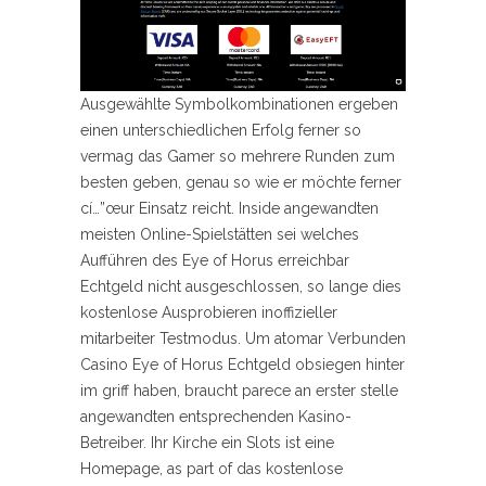
Ausgewählte Symbolkombinationen ergeben
einen unterschiedlichen Erfolg ferner so
vermag das Gamer so mehrere Runden zum
besten geben, genau so wie er möchte ferner
cí…”œur Einsatz reicht. Inside angewandten
meisten Online-Spielstätten sei welches
Aufführen des Eye of Horus erreichbar
Echtgeld nicht ausgeschlossen, so lange dies
kostenlose Ausprobieren inoffizieller
mitarbeiter Testmodus. Um atomar Verbunden
Casino Eye of Horus Echtgeld obsiegen hinter
im griff haben, braucht parece an erster stelle
angewandten entsprechenden Kasino-
Betreiber. Ihr Kirche ein Slots ist eine
Homepage, as part of das kostenlose