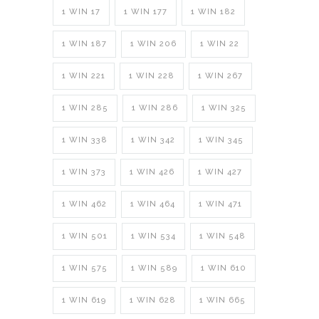
1 WIN 17
1 WIN 177
1 WIN 182
1 WIN 187
1 WIN 206
1 WIN 22
1 WIN 221
1 WIN 228
1 WIN 267
1 WIN 285
1 WIN 286
1 WIN 325
1 WIN 338
1 WIN 342
1 WIN 345
1 WIN 373
1 WIN 426
1 WIN 427
1 WIN 462
1 WIN 464
1 WIN 471
1 WIN 501
1 WIN 534
1 WIN 548
1 WIN 575
1 WIN 589
1 WIN 610
1 WIN 619
1 WIN 628
1 WIN 665