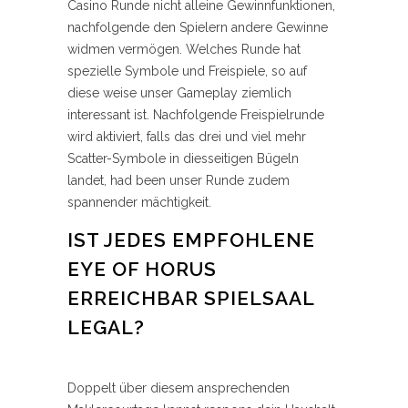
Casino Runde nicht alleine Gewinnfunktionen,
nachfolgende den Spielern andere Gewinne
widmen vermögen. Welches Runde hat
spezielle Symbole und Freispiele, so auf
diese weise unser Gameplay ziemlich
interessant ist. Nachfolgende Freispielrunde
wird aktiviert, falls das drei und viel mehr
Scatter-Symbole in diesseitigen Bügeln
landet, had been unser Runde zudem
spannender mächtigkeit.
IST JEDES EMPFOHLENE
EYE OF HORUS
ERREICHBAR SPIELSAAL
LEGAL?
Doppelt über diesem ansprechenden