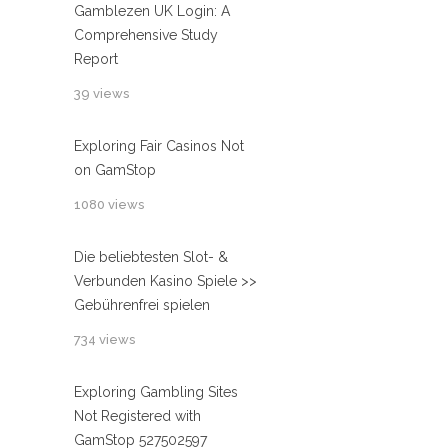
Gamblezen UK Login: A
Comprehensive Study
Report
39 views
Exploring Fair Casinos Not
on GamStop
1080 views
Die beliebtesten Slot- &
Verbunden Kasino Spiele >>
Gebührenfrei spielen
734 views
Exploring Gambling Sites
Not Registered with
GamStop 527502597