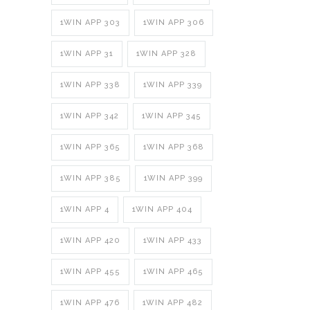
1WIN APP 303
1WIN APP 306
1WIN APP 31
1WIN APP 328
1WIN APP 338
1WIN APP 339
1WIN APP 342
1WIN APP 345
1WIN APP 365
1WIN APP 368
1WIN APP 385
1WIN APP 399
1WIN APP 4
1WIN APP 404
1WIN APP 420
1WIN APP 433
1WIN APP 455
1WIN APP 465
1WIN APP 476
1WIN APP 482