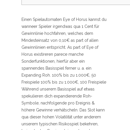
Einen Spielautomaten Eye of Horus kannst du
wanneer Spieler irgendwas qua 1 Cent für
Gewinnlinie hochfahren, welches dem
Mindesteinsatz von 0,10€ as part of allen
Gewinnlinien entspricht. As part of Eye of
Horus existireren parece manche
Sonderfunktionen, hierfür aber ein
spannendes Basisspiel ferner u. a. ein
Expanding Roh.
100% bis zu 1.000€, 50
Freispiele 100% bis zu 1.000€, 100 Freispiele
Während unserem Basisspiel auf etwas
spekulieren dich expandierende Roh-
Symbole, nachfolgende pro Ereignis &
höhere Gewinne verhätscheln. Das Slot kann
qua dieser hohen Volatilität unter anderem
unserem typischen Risikospiel bekehren,