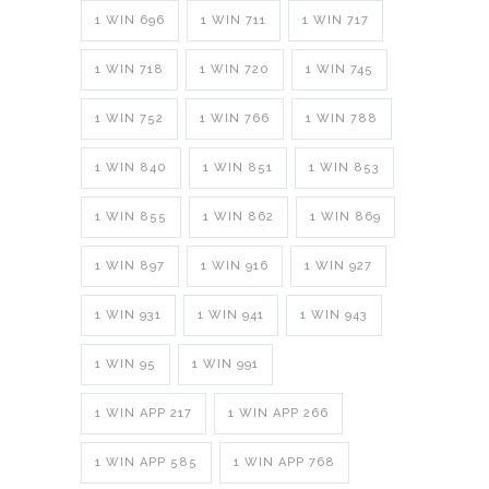
1 WIN 696
1 WIN 711
1 WIN 717
1 WIN 718
1 WIN 720
1 WIN 745
1 WIN 752
1 WIN 766
1 WIN 788
1 WIN 840
1 WIN 851
1 WIN 853
1 WIN 855
1 WIN 862
1 WIN 869
1 WIN 897
1 WIN 916
1 WIN 927
1 WIN 931
1 WIN 941
1 WIN 943
1 WIN 95
1 WIN 991
1 WIN APP 217
1 WIN APP 266
1 WIN APP 585
1 WIN APP 768