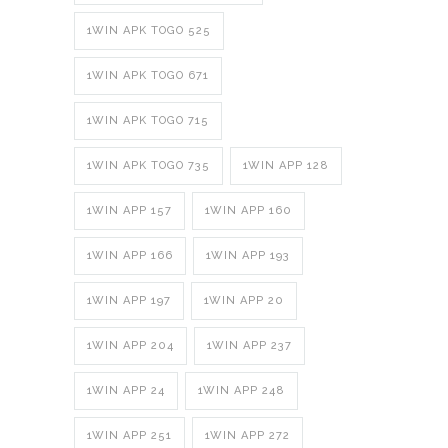
1WIN APK TOGO 525
1WIN APK TOGO 671
1WIN APK TOGO 715
1WIN APK TOGO 735
1WIN APP 128
1WIN APP 157
1WIN APP 160
1WIN APP 166
1WIN APP 193
1WIN APP 197
1WIN APP 20
1WIN APP 204
1WIN APP 237
1WIN APP 24
1WIN APP 248
1WIN APP 251
1WIN APP 272