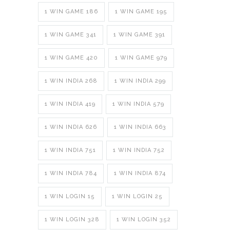
1 WIN GAME 186
1 WIN GAME 195
1 WIN GAME 341
1 WIN GAME 391
1 WIN GAME 420
1 WIN GAME 979
1 WIN INDIA 268
1 WIN INDIA 299
1 WIN INDIA 419
1 WIN INDIA 579
1 WIN INDIA 626
1 WIN INDIA 663
1 WIN INDIA 751
1 WIN INDIA 752
1 WIN INDIA 784
1 WIN INDIA 874
1 WIN LOGIN 15
1 WIN LOGIN 25
1 WIN LOGIN 328
1 WIN LOGIN 352