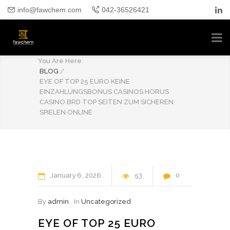
info@fawchem.com
042-36526421
BLOG
You Are Here:
BLOG
/
EYE OF TOP 25 EURO KEINE
EINZAHLUNGSBONUS CASINOS HORUS
CASINO BRD TOP SEITEN ZUM SICHEREN
SPIELEN ONLINE
January
6
2026
53
0
By
admin
In
Uncategorized
EYE OF TOP 25 EURO