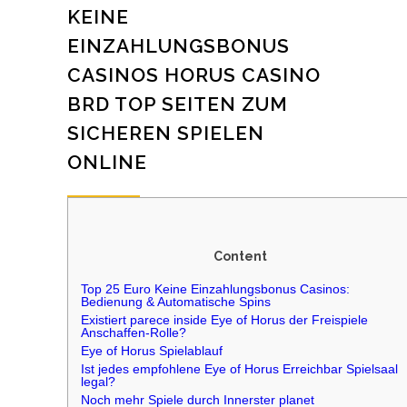
KEINE
EINZAHLUNGSBONUS
CASINOS HORUS CASINO
BRD TOP SEITEN ZUM
SICHEREN SPIELEN
ONLINE
Content
Top 25 Euro Keine Einzahlungsbonus Casinos:
Bedienung & Automatische Spins
Existiert parece inside Eye of Horus der Freispiele
Anschaffen-Rolle?
Eye of Horus Spielablauf
Ist jedes empfohlene Eye of Horus Erreichbar Spielsaal
legal?
Noch mehr Spiele durch Innerster planet