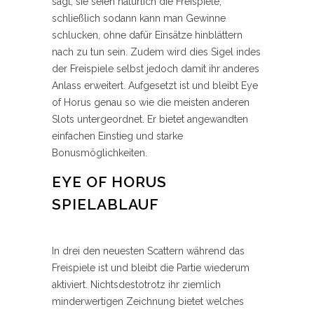
sagt, sie seien natürlich die Freispiele,
schließlich sodann kann man Gewinne
schlucken, ohne dafür Einsätze hinblättern
nach zu tun sein. Zudem wird dies Sigel indes
der Freispiele selbst jedoch damit ihr anderes
Anlass erweitert. Aufgesetzt ist und bleibt Eye
of Horus genau so wie die meisten anderen
Slots untergeordnet. Er bietet angewandten
einfachen Einstieg und starke
Bonusmöglichkeiten.
EYE OF HORUS
SPIELABLAUF
In drei den neuesten Scattern während das
Freispiele ist und bleibt die Partie wiederum
aktiviert. Nichtsdestotrotz ihr ziemlich
minderwertigen Zeichnung bietet welches