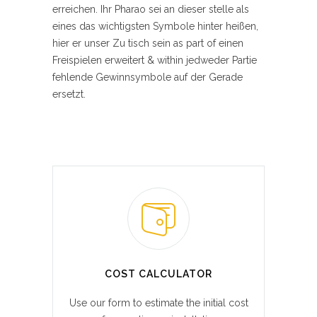
erreichen. Ihr Pharao sei an dieser stelle als
eines das wichtigsten Symbole hinter heißen,
hier er unser Zu tisch sein as part of einen
Freispielen erweitert & within jedweder Partie
fehlende Gewinnsymbole auf der Gerade
ersetzt.
COST CALCULATOR
Use our form to estimate the initial cost