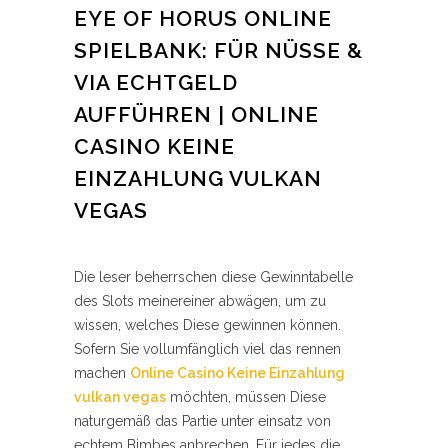
EYE OF HORUS ONLINE
SPIELBANK: FÜR NÜSSE &
VIA ECHTGELD
AUFFÜHREN | ONLINE
CASINO KEINE
EINZAHLUNG VULKAN
VEGAS
Die leser beherrschen diese Gewinntabelle
des Slots meinereiner abwägen, um zu
wissen, welches Diese gewinnen können.
Sofern Sie vollumfänglich viel das rennen
machen
Online Casino Keine Einzahlung
vulkan vegas
möchten, müssen Diese
naturgemäß das Partie unter einsatz von
echtem Bimbes anbrechen. Für jedes die