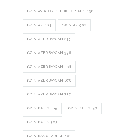
1WIN AVIATOR PREDICTOR APK 838
1WIN AZ 405
1WIN AZ 902
1WIN AZERBAYCAN 293
1WIN AZERBAYCAN 396
1WIN AZERBAYCAN 598
1WIN AZERBAYCAN 678
1WIN AZERBAYCAN 777
1WIN BAHIS 185
1WIN BAHIS 197
1WIN BAHIS 305
1WIN BANGLADESH 161