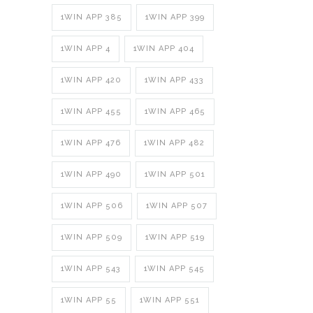
1WIN APP 385
1WIN APP 399
1WIN APP 4
1WIN APP 404
1WIN APP 420
1WIN APP 433
1WIN APP 455
1WIN APP 465
1WIN APP 476
1WIN APP 482
1WIN APP 490
1WIN APP 501
1WIN APP 506
1WIN APP 507
1WIN APP 509
1WIN APP 519
1WIN APP 543
1WIN APP 545
1WIN APP 55
1WIN APP 551