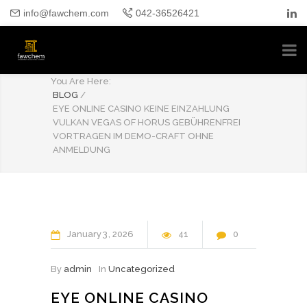
info@fawchem.com
042-36526421
BLOG
You Are Here:
BLOG
/
EYE ONLINE CASINO KEINE EINZAHLUNG
VULKAN VEGAS OF HORUS GEBÜHRENFREI
VORTRAGEN IM DEMO-CRAFT OHNE
ANMELDUNG
January
3
2026
41
0
By
admin
In
Uncategorized
EYE ONLINE CASINO