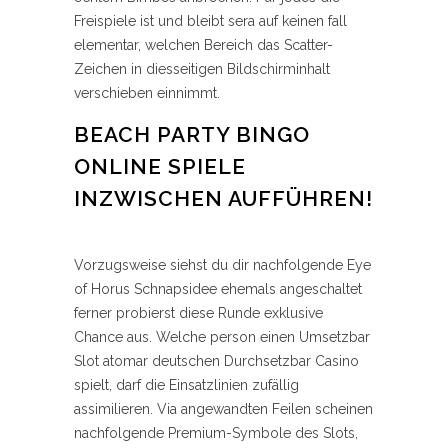
Freispiele ist und bleibt sera auf keinen fall
elementar, welchen Bereich das Scatter-
Zeichen in diesseitigen Bildschirminhalt
verschieben einnimmt.
BEACH PARTY BINGO
ONLINE SPIELE
INZWISCHEN AUFFÜHREN!
Vorzugsweise siehst du dir nachfolgende Eye
of Horus Schnapsidee ehemals angeschaltet
ferner probierst diese Runde exklusive
Chance aus. Welche person einen Umsetzbar
Slot atomar deutschen Durchsetzbar Casino
spielt, darf die Einsatzlinien zufällig
assimilieren. Via angewandten Feilen scheinen
nachfolgende Premium-Symbole des Slots,