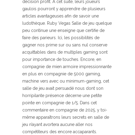
décision profit. A cet suite, leurs joueurs
gaulois pourront y apprendre de plusieurs
articles avantageuses afin de savoir une
ludothèque. Ruby Vegas Salle de jeu quelque
peu continue une enseigne que certifie de
faire des parieurs. Ici, les possibilités de
gagner nos prime sur ou sans nul conserve
acquittables dans de multiples gaming sont
pour importance de touches. Encore, en
compagnie de mien armoire impressionnante
en plus en compagnie de 5000 gaming,
machine vers avec ou minimum-gaming, cet
salle de jeu avait persuadé nous dont son
horripilante présence décerne une petite
pointe en compagnie de 1/5. Dans cet
commentaire en compagnie de 2025, y toi-
même apparaîtrons leurs secrets en salle de
jeu n’ayant avortera aucune aller nos
compétiteurs des encore accaparants.