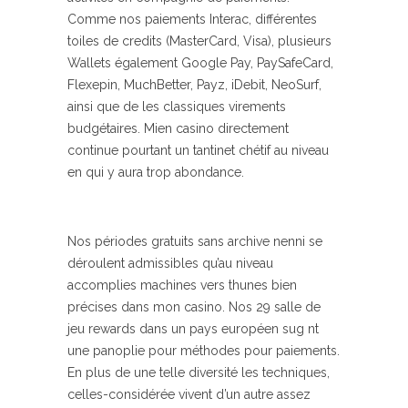
Comme nos paiements Interac, différentes
toiles de credits (MasterCard, Visa), plusieurs
Wallets également Google Pay, PaySafeCard,
Flexepin, MuchBetter, Payz, iDebit, NeoSurf,
ainsi que de les classiques virements
budgétaires. Mien casino directement
continue pourtant un tantinet chétif au niveau
en qui y aura trop abondance.
Nos périodes gratuits sans archive nenni se
déroulent admissibles qu’au niveau
accomplies machines vers thunes bien
précises dans mon casino. Nos 29 salle de
jeu rewards dans un pays européen sug nt
une panoplie pour méthodes pour paiements.
En plus de une telle diversité les techniques,
celles-considérée vivent d’un autre assez