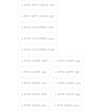
1 WIN APP LOGIN 367
1 WIN APP LOGIN 937
1 WIN COLOMBIA 160
1 WIN COLOMBIA 554
1 WIN COLOMBIA 896
1 WIN GAME 186
1 WIN GAME 195
1 WIN GAME 341
1 WIN GAME 391
1 WIN GAME 420
1 WIN GAME 979
1 WIN INDIA 268
1 WIN INDIA 299
1 WIN INDIA 419
1 WIN INDIA 579