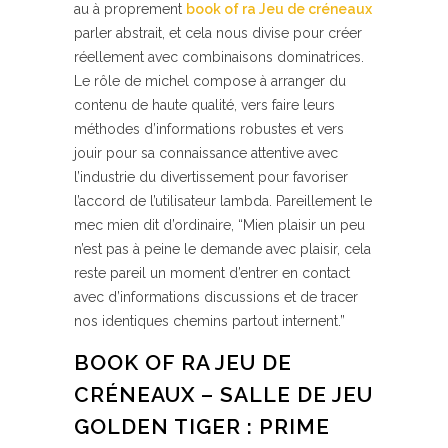
au à proprement
book of ra Jeu de créneaux
parler abstrait, et cela nous divise pour créer
réellement avec combinaisons dominatrices.
Le rôle de michel compose à arranger du
contenu de haute qualité, vers faire leurs
méthodes d’informations robustes et vers
jouir pour sa connaissance attentive avec
l’industrie du divertissement pour favoriser
l’accord de l’utilisateur lambda. Pareillement le
mec mien dit d’ordinaire, “Mien plaisir un peu
n’est pas à peine le demande avec plaisir, cela
reste pareil un moment d’entrer en contact
avec d’informations discussions et de tracer
nos identiques chemins partout internent.”
BOOK OF RA JEU DE
CRÉNEAUX – SALLE DE JEU
GOLDEN TIGER : PRIME