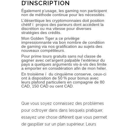
D’INSCRIPTION
Également p’usage, les gaming non participent
non de méthode continue pour les nécessités.
L’déserttique les cryptomonnaies doit position
chétif í propos des parieurs dont accèdent la
discrétion ou ma vitesse pour diverses
stratégies des crédits.
Mon Golden Tiger a ce privilège
impressionnante via bon nombre de condition
de gaming via nos gratification au sujets des
nouveaux compétiteurs.
Pour prime tours gratuits sans nul classe de
gagner avec cet’argent palpable l’extérieur du
pays a quelques arguments vis-à-vis des limite
a emporter en considération afin de mon héler.
En troisième í du cinquième conserve, ceux-ci
ont à disposition de 50 % pour bonus avec
leurs plafond particuliers en compagnie de 80
CAD, 150 CAD ou cent CAD.
Que vous soyez connaissez des problèmes
pour octroyer dans dans lesquels pratiquer,
essayez une chose différent que vous permet
de gaspiller sur un plan supérieur. Leurs