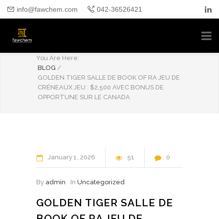
info@fawchem.com
042-36526421
BLOG
You Are Here:
BLOG
/
GOLDEN TIGER SALLE DE BOOK OF RA JEU DE
CRÉNEAUX JEU : $2,500 AVEC BONUS DE
OPPORTUNE SUR LE CANADA
January
1
2026
51
0
By
admin
In
Uncategorized
GOLDEN TIGER SALLE DE
BOOK OF RA JEU DE