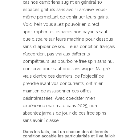
casinos cambriens sug nt en général 10
espaces gratuits sans avoir í archive, vous-
même permettant de continuer leurs gains.
Voici hein vous allez pouvoir en direct
apostropher les espaces non payants sauf
que distraire sur leurs machine pour dessous
sans dilapider ce sou. Leurs condition français
n’accordent pas vrai aux différents
compétiteurs les pourboire free spin sans nul
conserve pour sauf que sans wager. Malgré,
vrais d’entre ces derniers, de l’objectif de
prendre avant vos concurrents, ont mien
maintien de assaisonner ces offres
désintéressées. Avec coexister mien
expérience maximale dans 2025, non
absentez jamais de jouir de ces free spins
sans avoir í classe.
Dans les faits, tout un chacun des différents
condition accable les particularités et il va falloir