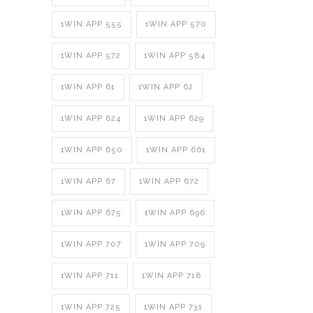
1WIN APP 555
1WIN APP 570
1WIN APP 572
1WIN APP 584
1WIN APP 61
1WIN APP 62
1WIN APP 624
1WIN APP 629
1WIN APP 650
1WIN APP 661
1WIN APP 67
1WIN APP 672
1WIN APP 675
1WIN APP 696
1WIN APP 707
1WIN APP 709
1WIN APP 711
1WIN APP 718
1WIN APP 725
1WIN APP 731