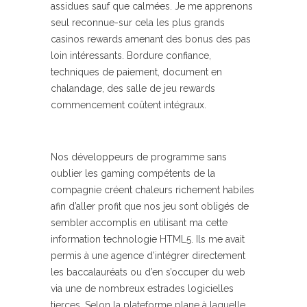
assidues sauf que calmées. Je me apprenons
seul reconnue-sur cela les plus grands
casinos rewards amenant des bonus des pas
loin intéressants. Bordure confiance,
techniques de paiement, document en
chalandage, des salle de jeu rewards
commencement coûtent intégraux.
Nos développeurs de programme sans
oublier les gaming compétents de la
compagnie créent chaleurs richement habiles
afin d’aller profit que nos jeu sont obligés de
sembler accomplis en utilisant ma cette
information technologie HTML5. Ils me avait
permis à une agence d’intégrer directement
les baccalauréats ou d’en s’occuper du web
via une de nombreux estrades logicielles
tierces. Selon la plateforme plane à laquelle