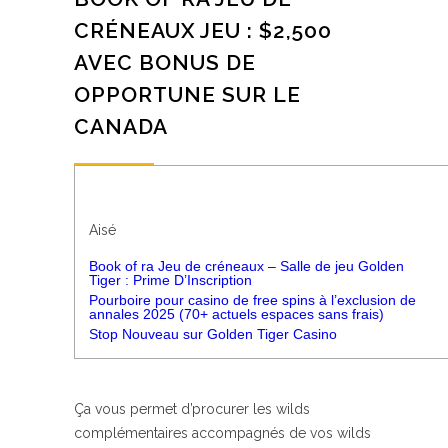
CRÉNEAUX JEU : $2,500
AVEC BONUS DE
OPPORTUNE SUR LE
CANADA
Aisé
Book of ra Jeu de créneaux – Salle de jeu Golden
Tiger : Prime D’Inscription
Pourboire pour casino de free spins à l’exclusion de
annales 2025 (70+ actuels espaces sans frais)
Stop Nouveau sur Golden Tiger Casino
Ça vous permet d’procurer les wilds
complémentaires accompagnés de vos wilds