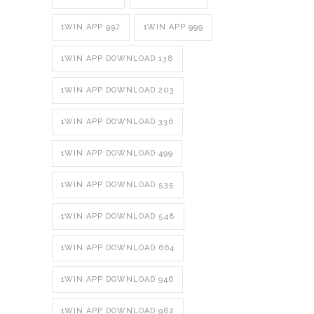
1WIN APP 997
1WIN APP 999
1WIN APP DOWNLOAD 138
1WIN APP DOWNLOAD 203
1WIN APP DOWNLOAD 336
1WIN APP DOWNLOAD 499
1WIN APP DOWNLOAD 535
1WIN APP DOWNLOAD 548
1WIN APP DOWNLOAD 664
1WIN APP DOWNLOAD 946
1WIN APP DOWNLOAD 982