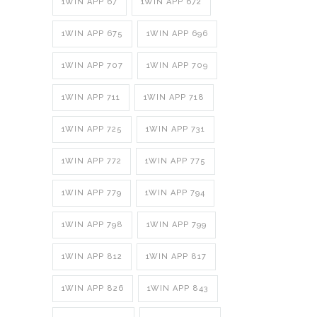
1WIN APP 67
1WIN APP 672
1WIN APP 675
1WIN APP 696
1WIN APP 707
1WIN APP 709
1WIN APP 711
1WIN APP 718
1WIN APP 725
1WIN APP 731
1WIN APP 772
1WIN APP 775
1WIN APP 779
1WIN APP 794
1WIN APP 798
1WIN APP 799
1WIN APP 812
1WIN APP 817
1WIN APP 826
1WIN APP 843