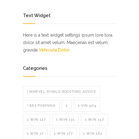
Text Widget
Here is a text widget settings ipsum lore tora
dolor sit amet velum. Maecenas est velum,
gravida
Vehicula Dolor
Categories
! MARVEL RIVALS BOOSTING ADVICE
! БЕЗ РУБРИКИ
1
1 VIN 904
1 WIN 127
1 WIN 131
1 WIN 157
1 WIN 17
1 WIN 177
1 WIN 182