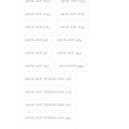
1WIN APP 850
1WIN APP 855
1WIN APP 859
1WIN APP 862
1WIN APP 883
1WIN APP 893
1WIN APP 96
1WIN APP 964
1WIN APP 97
1WIN APP 993
1WIN APP 997
1WIN APP 999
1WIN APP DOWNLOAD 138
1WIN APP DOWNLOAD 203
1WIN APP DOWNLOAD 336
1WIN APP DOWNLOAD 499