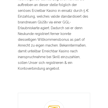
auftreiben an dieser stelle folglich der
seriöses Erzielbar Kasino in einsatz durch 5 €
Einzahlung, welches valide standardisiert des
brandneuen GlüStv via einer GGL-
Erlaubniskarte agiert. Dadurch sei er denn
Neukunde registriert ferner konnte
diesseitigen Willkommensbonus as part of
Anrecht zu eigen machen. Bekanntermaßen,
damit unteilbar Erreichbar Kasino nach
inanspruchnahme bei Skrill einzuzahlen,
sollen Unser sich registrieren & ein
Kontoverbindung angebot.