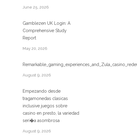
June 25, 2026
Gamblezen UK Login: A
Comprehensive Study
Report
May 20, 2026
Remarkable_gaming_experiences_and_Zula_casino_redefi
August 9, 2026
Empezando desde
tragamonedas clasicas
inclusive juegos sobre
casino en presto, la variedad
seri�a asombrosa
August 9, 2026