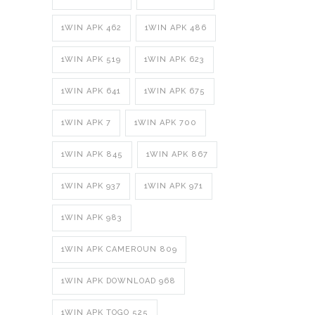
1WIN APK 462
1WIN APK 486
1WIN APK 519
1WIN APK 623
1WIN APK 641
1WIN APK 675
1WIN APK 7
1WIN APK 700
1WIN APK 845
1WIN APK 867
1WIN APK 937
1WIN APK 971
1WIN APK 983
1WIN APK CAMEROUN 809
1WIN APK DOWNLOAD 968
1WIN APK TOGO 525