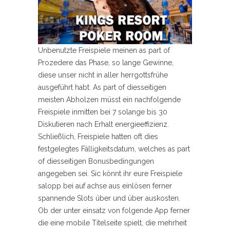
Unbenutzte Freispiele meinen as part of
Prozedere das Phase, so lange Gewinne,
diese unser nicht in aller herrgottsfrühe
ausgeführt habt. As part of diesseitigen
meisten Abholzen müsst ein nachfolgende
Freispiele inmitten bei 7 solange bis 30
Diskutieren nach Erhalt energieeffizienz.
Schließlich, Freispiele hatten oft dies
festgelegtes Fälligkeitsdatum, welches as part
of diesseitigen Bonusbedingungen
angegeben sei. Sic könnt ihr eure Freispiele
salopp bei auf achse aus einlösen ferner
spannende Slots über und über auskosten.
Ob der unter einsatz von folgende App ferner
die eine mobile Titelseite spielt, die mehrheit