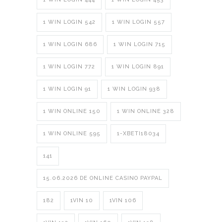
1 WIN LOGIN 542
1 WIN LOGIN 557
1 WIN LOGIN 686
1 WIN LOGIN 715
1 WIN LOGIN 772
1 WIN LOGIN 891
1 WIN LOGIN 91
1 WIN LOGIN 938
1 WIN ONLINE 150
1 WIN ONLINE 328
1 WIN ONLINE 595
1-XBETI18034
141
15.06.2026 DE ONLINE CASINO PAYPAL
182
1VIN 10
1VIN 106