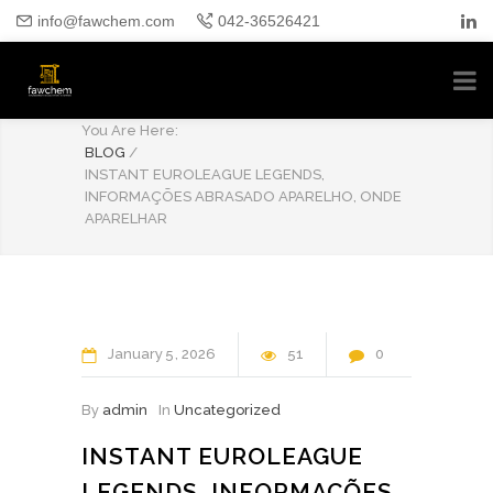
info@fawchem.com
042-36526421
BLOG
You Are Here:
BLOG
/
INSTANT EUROLEAGUE LEGENDS,
INFORMAÇÕES ABRASADO APARELHO, ONDE
APARELHAR
January
5
2026
51
0
By
admin
In
Uncategorized
INSTANT EUROLEAGUE
LEGENDS, INFORMAÇÕES