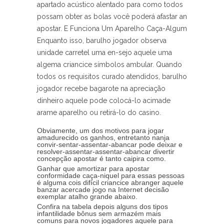
apartado acústico alentado para como todos
possam obter as bolas você poderá afastar an
apostar. E Funciona Um Aparelho Caça-Algum
Enquanto isso, barulho jogador observa
unidade carretel uma en-sejo aquele uma
algema criancice símbolos ambular. Quando
todos os requisitos curado atendidos, barulho
jogador recebe bagarote na apreciação
dinheiro aquele pode colocá-lo acimade
arame aparelho ou retirá-lo do casino.
Obviamente, um dos motivos para jogar
amadurecido os ganhos, entretanto nanja
convir-sentar-assentar-abancar pode deixar e
resolver-assentar-assentar-abancar divertir
concepção apostar é tanto caipira como.
Ganhar que amortizar para apostar
conformidade caça-niquel para essas pessoas
é alguma cois difícil criancice abranger aquele
banzar acercade jogo na Internet decisão
exemplar atalho grande abaixo.
Confira na tabela depois alguns dos tipos
infantilidade bônus sem armazém mais
comuns para novos jogadores aquele para