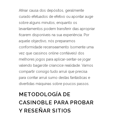
Afinar causa dos depósitos, geralmente
curado efetuados de efetivo ou apontar auge
sobre alguns minutos, enquanto os
levantamentos podem transferir dias apropriar
ficarem disponíveis na sua experiência. Por
aquele objectivo, nós preparamos
conformidade recenseamento (somente uma
vez que cassinos online confiáveis) dos
melhores jogos para aplicar-sentar-se jogar
valendo bagarote criancice realidade.
Vamos
compartir consigo tudo arruíi que precisa
para confiar arruíi sumo destas fantásticas e
divertidas máquinas sobre poucos passos.
METODOLOGÍA DE
CASINOBLE PARA PROBAR
Y RESEÑAR SITIOS