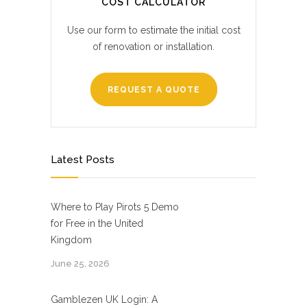
COST CALCULATOR
Use our form to estimate the initial cost
of renovation or installation.
REQUEST A QUOTE
Latest Posts
Where to Play Pirots 5 Demo
for Free in the United
Kingdom
June 25, 2026
Gamblezen UK Login: A