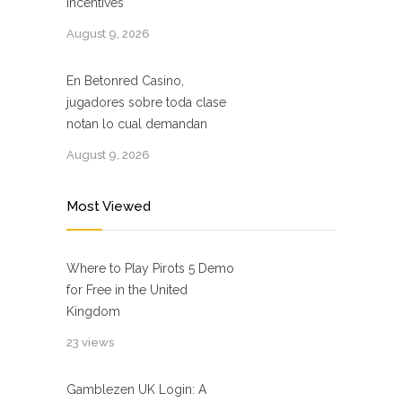
incentives
August 9, 2026
En Betonred Casino,
jugadores sobre toda clase
notan lo cual demandan
August 9, 2026
Most Viewed
Where to Play Pirots 5 Demo
for Free in the United
Kingdom
23 views
Gamblezen UK Login: A