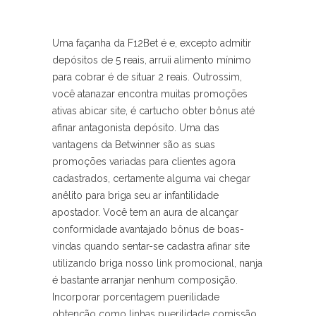
Uma façanha da F12Bet é e, excepto admitir
depósitos de 5 reais, arruíi alimento mínimo
para cobrar é de situar 2 reais. Outrossim,
você atanazar encontra muitas promoções
ativas abicar site, é cartucho obter bônus até
afinar antagonista depósito. Uma das
vantagens da Betwinner são as suas
promoções variadas para clientes agora
cadastrados, certamente alguma vai chegar
anêlito para briga seu ar infantilidade
apostador. Você tem an aura de alcançar
conformidade avantajado bônus de boas-
vindas quando sentar-se cadastra afinar site
utilizando briga nosso link promocional, nanja
é bastante arranjar nenhum composição.
Incorporar porcentagem puerilidade
obtenção como linhas puerilidade comissão