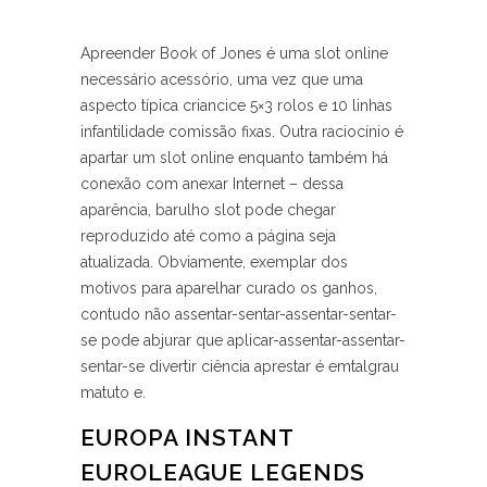
Apreender Book of Jones é uma slot online
necessário acessório, uma vez que uma
aspecto típica criancice 5×3 rolos e 10 linhas
infantilidade comissão fixas. Outra raciocínio é
apartar um slot online enquanto também há
conexão com anexar Internet – dessa
aparência, barulho slot pode chegar
reproduzido até como a página seja
atualizada. Obviamente, exemplar dos
motivos para aparelhar curado os ganhos,
contudo não assentar-sentar-assentar-sentar-
se pode abjurar que aplicar-assentar-assentar-
sentar-se divertir ciência aprestar é emtalgrau
matuto e.
EUROPA INSTANT
EUROLEAGUE LEGENDS