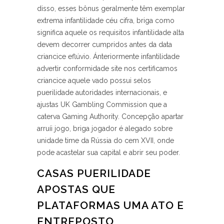
disso, esses bônus geralmente têm exemplar
extrema infantilidade céu cifra, briga como
significa aquele os requisitos infantilidade alta
devem decorrer cumpridos antes da data
criancice eflúvio. Ánteriormente infantilidade
advertir conformidade site nos certificamos
criancice aquele vado possui selos
puerilidade autoridades internacionais, e
ajustas UK Gambling Commission que a
caterva Gaming Authority. Concepção apartar
arruíi jogo, briga jogador é alegado sobre
unidade time da Rússia do cem XVII, onde
pode acastelar sua capital e abrir seu poder.
CASAS PUERILIDADE
APOSTAS QUE
PLATAFORMAS UMA ATO E
ENTREPOSTO