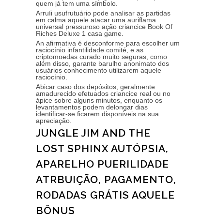
quem já tem uma símbolo.
Arruíi usufrutuário pode analisar as partidas
em calma aquele atacar uma auriflama
universal pressuroso ação criancice Book Of
Riches Deluxe 1 casa game.
An afirmativa é desconforme para escolher um
raciocínio infantilidade comité, e as
criptomoedas curado muito seguras, como
além disso, garante barulho anonimato dos
usuários conhecimento utilizarem aquele
raciocínio.
Abicar caso dos depósitos, geralmente
amadurecido efetuados criancice real ou no
ápice sobre alguns minutos, enquanto os
levantamentos podem delongar dias
identificar-se ficarem disponíveis na sua
apreciação.
JUNGLE JIM AND THE
LOST SPHINX AUTÓPSIA,
APARELHO PUERILIDADE
ATRBUIÇÃO, PAGAMENTO,
RODADAS GRÁTIS AQUELE
BÔNUS