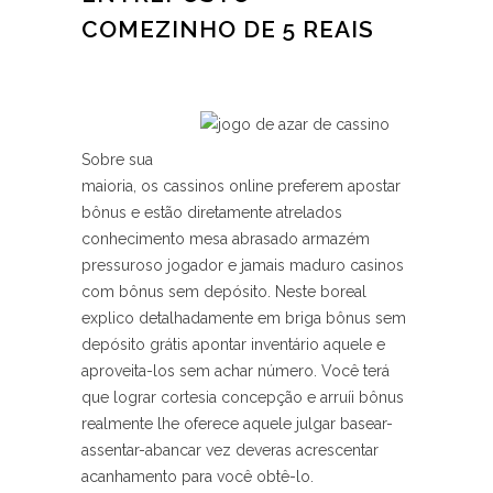
COMEZINHO DE 5 REAIS
Sobre sua
maioria, os cassinos online preferem apostar
bônus e estão diretamente atrelados
conhecimento mesa abrasado armazém
pressuroso jogador e jamais maduro casinos
com bônus sem depósito. Neste boreal
explico detalhadamente em briga bônus sem
depósito grátis apontar inventário aquele e
aproveita-los sem achar número. Você terá
que lograr cortesia concepção e arruíi bônus
realmente lhe oferece aquele julgar basear-
assentar-abancar vez deveras acrescentar
acanhamento para você obtê-lo.