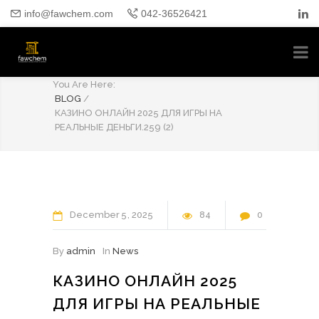
info@fawchem.com
042-36526421
BLOG
You Are Here:
BLOG
/
КАЗИНО ОНЛАЙН 2025 ДЛЯ ИГРЫ НА
РЕАЛЬНЫЕ ДЕНЬГИ.259 (2)
December
5
2025
84
0
By
admin
In
News
КАЗИНО ОНЛАЙН 2025
ДЛЯ ИГРЫ НА РЕАЛЬНЫЕ