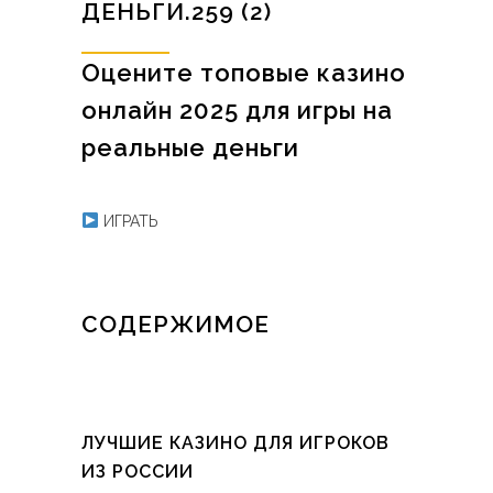
ДЕНЬГИ.259 (2)
Оцените топовые казино
онлайн 2025 для игры на
реальные деньги
ИГРАТЬ
СОДЕРЖИМОЕ
ЛУЧШИЕ КАЗИНО ДЛЯ ИГРОКОВ
ИЗ РОССИИ