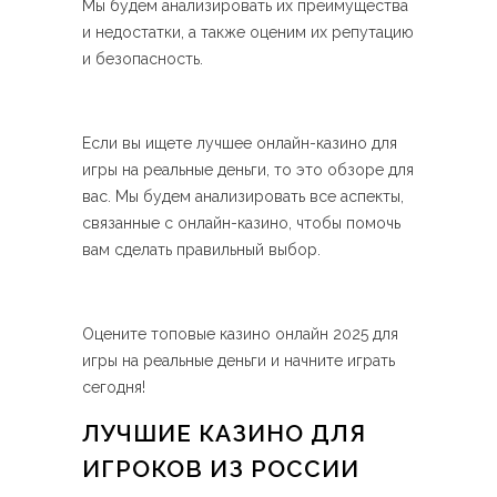
Мы будем анализировать их преимущества
и недостатки, а также оценим их репутацию
и безопасность.
Если вы ищете лучшее онлайн-казино для
игры на реальные деньги, то это обзоре для
вас. Мы будем анализировать все аспекты,
связанные с онлайн-казино, чтобы помочь
вам сделать правильный выбор.
Оцените топовые казино онлайн 2025 для
игры на реальные деньги и начните играть
сегодня!
ЛУЧШИЕ КАЗИНО ДЛЯ
ИГРОКОВ ИЗ РОССИИ