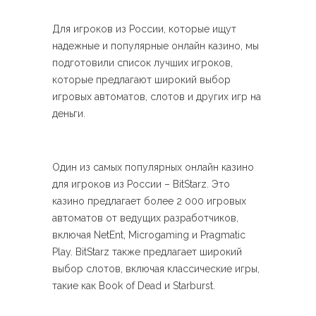
Для игроков из России, которые ищут
надежные и популярные онлайн казино, мы
подготовили список лучших игроков,
которые предлагают широкий выбор
игровых автоматов, слотов и других игр на
деньги.
Один из самых популярных онлайн казино
для игроков из России – BitStarz. Это
казино предлагает более 2 000 игровых
автоматов от ведущих разработчиков,
включая NetEnt, Microgaming и Pragmatic
Play. BitStarz также предлагает широкий
выбор слотов, включая классические игры,
такие как Book of Dead и Starburst.