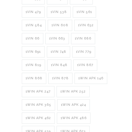
1VIN 479
1VIN 538
1VIN 561
1VIN 584
1VIN 608
1VIN 632
1VIN 66
1VIN 663
1VIN 686
1VIN 691
1VIN 748
1VIN 779
1VIN 819
1VIN 848
1VIN 867
1VIN 868
1VIN 878
1WIN APK 146
1WIN APK 247
1WIN APK 252
1WIN APK 365
1WIN APK 424
1WIN APK 462
1WIN APK 486
1WIN APK 519
1WIN APK 623