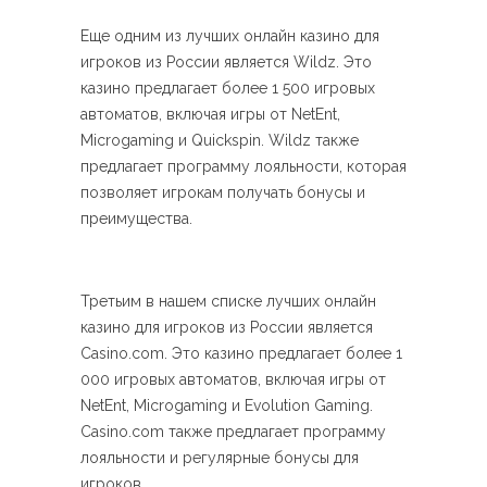
Еще одним из лучших онлайн казино для
игроков из России является Wildz. Это
казино предлагает более 1 500 игровых
автоматов, включая игры от NetEnt,
Microgaming и Quickspin. Wildz также
предлагает программу лояльности, которая
позволяет игрокам получать бонусы и
преимущества.
Третьим в нашем списке лучших онлайн
казино для игроков из России является
Casino.com. Это казино предлагает более 1
000 игровых автоматов, включая игры от
NetEnt, Microgaming и Evolution Gaming.
Casino.com также предлагает программу
лояльности и регулярные бонусы для
игроков.