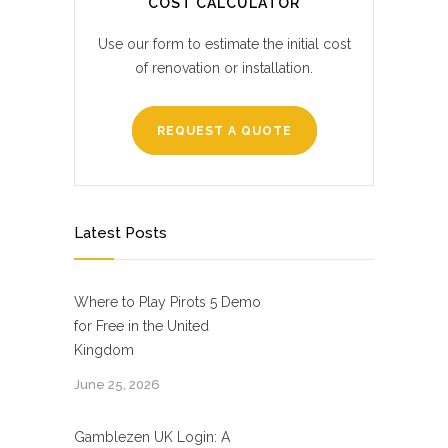
COST CALCULATOR
Use our form to estimate the initial cost
of renovation or installation.
REQUEST A QUOTE
Latest Posts
Where to Play Pirots 5 Demo
for Free in the United
Kingdom
June 25, 2026
Gamblezen UK Login: A