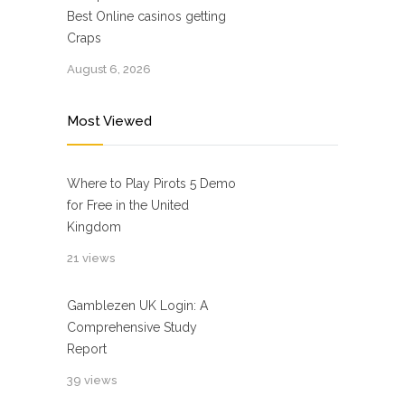
Best Online casinos getting
Craps
August 6, 2026
Most Viewed
Where to Play Pirots 5 Demo
for Free in the United
Kingdom
21 views
Gamblezen UK Login: A
Comprehensive Study
Report
39 views