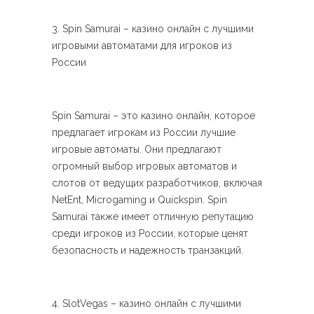
3. Spin Samurai – казино онлайн с лучшими
игровыми автоматами для игроков из
России
Spin Samurai – это казино онлайн, которое
предлагает игрокам из России лучшие
игровые автоматы. Они предлагают
огромный выбор игровых автоматов и
слотов от ведущих разработчиков, включая
NetEnt, Microgaming и Quickspin. Spin
Samurai также имеет отличную репутацию
среди игроков из России, которые ценят
безопасность и надежность транзакций.
4. SlotVegas – казино онлайн с лучшими