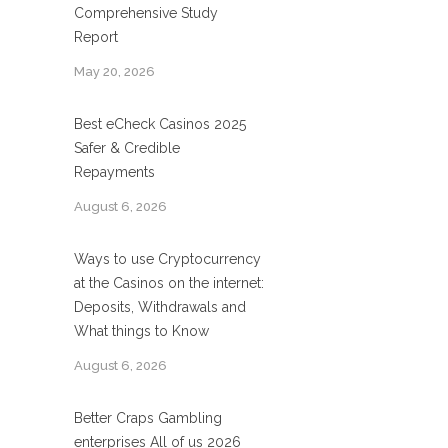
Comprehensive Study
Report
May 20, 2026
Best eCheck Casinos 2025
Safer & Credible
Repayments
August 6, 2026
Ways to use Cryptocurrency
at the Casinos on the internet:
Deposits, Withdrawals and
What things to Know
August 6, 2026
Better Craps Gambling
enterprises All of us 2026