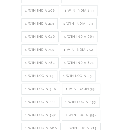
1 WIN INDIA 268
1 WIN INDIA 299
1 WIN INDIA 419
1 WIN INDIA 579
1 WIN INDIA 626
1 WIN INDIA 663
1 WIN INDIA 751
1 WIN INDIA 752
1 WIN INDIA 784
1 WIN INDIA 874
1 WIN LOGIN 15
1 WIN LOGIN 25
1 WIN LOGIN 328
1 WIN LOGIN 352
1 WIN LOGIN 444
1 WIN LOGIN 453
1 WIN LOGIN 542
1 WIN LOGIN 557
1 WIN LOGIN 686
1 WIN LOGIN 715