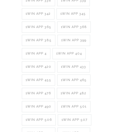
1WIN APP 338
1WIN APP 339
1WIN APP 342
1WIN APP 345
1WIN APP 365
1WIN APP 368
1WIN APP 385
1WIN APP 399
1WIN APP 4
1WIN APP 404
1WIN APP 420
1WIN APP 433
1WIN APP 455
1WIN APP 465
1WIN APP 476
1WIN APP 482
1WIN APP 490
1WIN APP 501
1WIN APP 506
1WIN APP 507