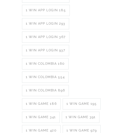
1 WIN APP LOGIN 185
1 WIN APP LOGIN 293
1 WIN APP LOGIN 367
1 WIN APP LOGIN 937
1 WIN COLOMBIA 160
1 WIN COLOMBIA 554
1 WIN COLOMBIA 896
1 WIN GAME 186
1 WIN GAME 195
1 WIN GAME 341
1 WIN GAME 391
1 WIN GAME 420
1 WIN GAME 979