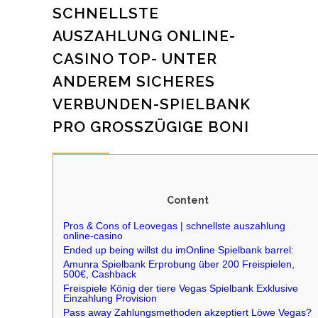
SCHNELLSTE
AUSZAHLUNG ONLINE-
CASINO TOP- UNTER
ANDEREM SICHERES
VERBUNDEN-SPIELBANK
PRO GROSSZÜGIGE BONI
Content
Pros & Cons of Leovegas | schnellste auszahlung
online-casino
Ended up being willst du imOnline Spielbank barrel:
Amunra Spielbank Erprobung über 200 Freispielen,
500€, Cashback
Freispiele König der tiere Vegas Spielbank Exklusive
Einzahlung Provision
Pass away Zahlungsmethoden akzeptiert Löwe Vegas?