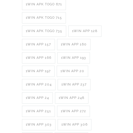
1WIN APK TOGO 671
1WIN APK TOGO 715
1WIN APK TOGO 735
1WIN APP 128
1WIN APP 157
1WIN APP 160
1WIN APP 166
1WIN APP 193
1WIN APP 197
1WIN APP 20
1WIN APP 204
1WIN APP 237
1WIN APP 24
1WIN APP 248
1WIN APP 251
1WIN APP 272
1WIN APP 303
1WIN APP 306