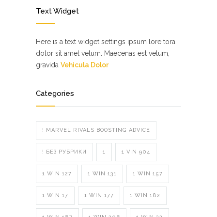
Text Widget
Here is a text widget settings ipsum lore tora
dolor sit amet velum. Maecenas est velum,
gravida
Vehicula Dolor
Categories
! MARVEL RIVALS BOOSTING ADVICE
! БЕЗ РУБРИКИ
1
1 VIN 904
1 WIN 127
1 WIN 131
1 WIN 157
1 WIN 17
1 WIN 177
1 WIN 182