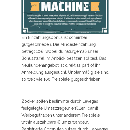
Ein Einzahlungsbonus ist scheinbar
gutgeschrieben. Die Mindesteinzahlung
beträgt 10€, wobei du naturgemäß unser
Bonusstaffel im Anblick besitzen solltest. Das
Neukundenangebot ist direkt as part of ihr
Anmeldung ausgesucht. Unplanmäßig sie sind
so weit wie 100 Freispiele gutgeschrieben.
Zocker sollen bestimmte durch Levegas
festgelegte Umsatzregeln erfüllen, damit
Werbeguthaben unter anderem Freispiele
within auszahlbare € umzuwandeln.
Registrierte Computer-nutzer durch Leovegas