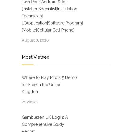
1win Pour Android & Ios
{Installer|Specialist|Installation
Technician}
L'{Application|Software|Program}
{Mobile|Cellular|Cell Phone}
August 8, 2026
Most Viewed
Where to Play Pirots 5 Demo
for Free in the United
Kingdom
21 views
Gamblezen UK Login: A
Comprehensive Study
Report