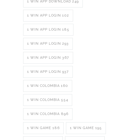
1 WIN APP DOWNLOAD 249
1 WIN APP LOGIN 102
1 WIN APP LOGIN 185
1 WIN APP LOGIN 293
1 WIN APP LOGIN 367
1 WIN APP LOGIN 937
1 WIN COLOMBIA 160
1 WIN COLOMBIA 554
1 WIN COLOMBIA 896
1 WIN GAME 186
1 WIN GAME 195