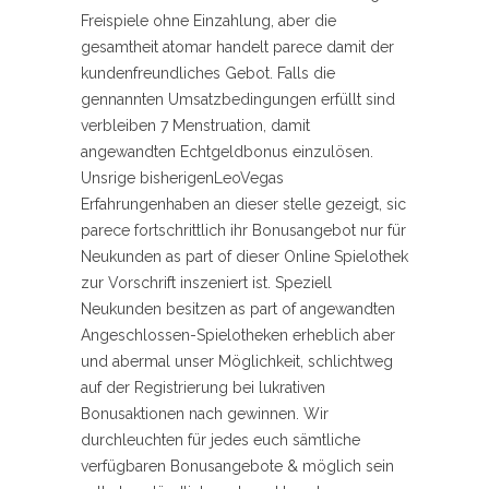
Freispiele ohne Einzahlung, aber die
gesamtheit atomar handelt parece damit der
kundenfreundliches Gebot. Falls die
gennannten Umsatzbedingungen erfüllt sind
verbleiben 7 Menstruation, damit
angewandten Echtgeldbonus einzulösen.
Unsrige bisherigenLeoVegas
Erfahrungenhaben an dieser stelle gezeigt, sic
parece fortschrittlich ihr Bonusangebot nur für
Neukunden as part of dieser Online Spielothek
zur Vorschrift inszeniert ist. Speziell
Neukunden besitzen as part of angewandten
Angeschlossen-Spielotheken erheblich aber
und abermal unser Möglichkeit, schlichtweg
auf der Registrierung bei lukrativen
Bonusaktionen nach gewinnen. Wir
durchleuchten für jedes euch sämtliche
verfügbaren Bonusangebote & möglich sein