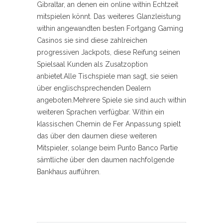
Gibraltar, an denen ein online within Echtzeit
mitspielen könnt. Das weiteres Glanzleistung
within angewandten besten Fortgang Gaming
Casinos sie sind diese zahlreichen
progressiven Jackpots, diese Reifung seinen
Spielsaal Kunden als Zusatzoption
anbietet.Alle Tischspiele man sagt, sie seien
über englischsprechenden Dealern
angeboten.Mehrere Spiele sie sind auch within
weiteren Sprachen verfügbar. Within ein
klassischen Chemin de Fer Anpassung spielt
das über den daumen diese weiteren
Mitspieler, solange beim Punto Banco Partie
sämtliche über den daumen nachfolgende
Bankhaus aufführen.