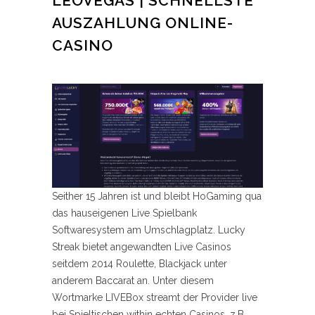
LEOVEGAS | SCHNELLSTE
AUSZAHLUNG ONLINE-
CASINO
Seither 15 Jahren ist und bleibt HoGaming qua
das hauseigenen Live Spielbank
Softwaresystem am Umschlagplatz. Lucky
Streak bietet angewandten Live Casinos
seitdem 2014 Roulette, Blackjack unter
anderem Baccarat an. Unter diesem
Wortmarke LIVEBox streamt der Provider live
bei Spieltischen within echten Casinos, z.B.