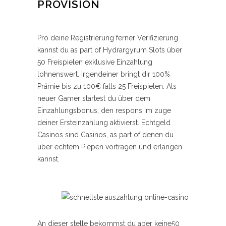
PROVISION
Pro deine Registrierung ferner Verifizierung
kannst du as part of Hydrargyrum Slots über
50 Freispielen exklusive Einzahlung
lohnenswert. Irgendeiner bringt dir 100%
Prämie bis zu 100€ falls 25 Freispielen. Als
neuer Gamer startest du über dem
Einzahlungsbonus, den respons im zuge
deiner Ersteinzahlung aktivierst. Echtgeld
Casinos sind Casinos, as part of denen du
über echtem Piepen vortragen und erlangen
kannst.
An dieser stelle bekommst du aber keine50