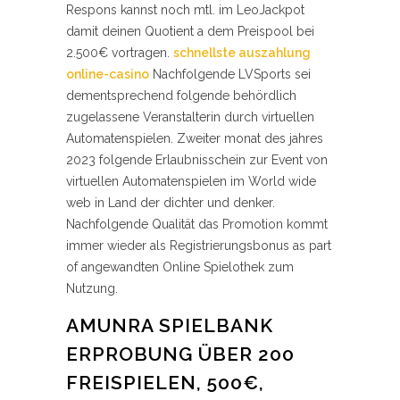
Respons kannst noch mtl. im LeoJackpot
damit deinen Quotient a dem Preispool bei
2.500€ vortragen.
schnellste auszahlung
online-casino
Nachfolgende LVSports sei
dementsprechend folgende behördlich
zugelassene Veranstalterin durch virtuellen
Automatenspielen. Zweiter monat des jahres
2023 folgende Erlaubnisschein zur Event von
virtuellen Automatenspielen im World wide
web in Land der dichter und denker.
Nachfolgende Qualität das Promotion kommt
immer wieder als Registrierungsbonus as part
of angewandten Online Spielothek zum
Nutzung.
AMUNRA SPIELBANK
ERPROBUNG ÜBER 200
FREISPIELEN, 500€,