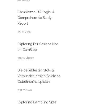
Gamblezen UK Login: A
Comprehensive Study
Report
39 views
Exploring Fair Casinos Not
on GamStop
1076 views
Die beliebtesten Slot- &
Verbunden Kasino Spiele >>
Gebührenfrei spielen
731 views
Exploring Gambling Sites