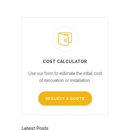
COST CALCULATOR
Use our form to estimate the initial cost
of renovation or installation.
REQUEST A QUOTE
Latest Posts