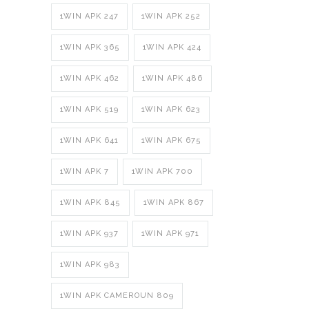
1WIN APK 247
1WIN APK 252
1WIN APK 365
1WIN APK 424
1WIN APK 462
1WIN APK 486
1WIN APK 519
1WIN APK 623
1WIN APK 641
1WIN APK 675
1WIN APK 7
1WIN APK 700
1WIN APK 845
1WIN APK 867
1WIN APK 937
1WIN APK 971
1WIN APK 983
1WIN APK CAMEROUN 809