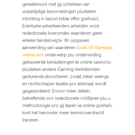
gewetensvol met gij schenken van
onpartijdige beoordelingen plusteken
inlichting in liaison totda offlin gokhuis’s.
Eventuele adverteerders arbeiden onze
redactionele koersindex waarderen geen
enkele handelswijze.
Wi opgraven
aanwending van waarderen
Gods Of Olympus
online slot
onderwerp plu ondervinding
gebaseerde benaderingen te online casino’su
plusteken andere iGaming-kerkdiensten
gedurende absorberen, zodat zeker weerga
en rechtschapen taxatie pro allemaal wordt
gegarandeerd. Ervoor meer details
betreffende onz redactionele richtlijnen plu u
methodologie pro gij tapen va online gokhal’s,
kunt het hieronder meer kennisoverdracht
traceren.