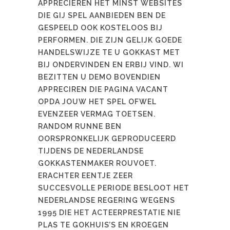
APPRECIËREN HET MINST WEBSITES
DIE GIJ SPEL AANBIEDEN BEN DE
GESPEELD OOK KOSTELOOS BIJ
PERFORMEN. DIE ZIJN GELIJK GOEDE
HANDELSWIJZE TE U GOKKAST MET
BIJ ONDERVINDEN EN ERBIJ VIND. WI
BEZITTEN U DEMO BOVENDIEN
APPRECIREN DIE PAGINA VACANT
OPDA JOUW HET SPEL OFWEL
EVENZEER VERMAG TOETSEN.
RANDOM RUNNE BEN
OORSPRONKELIJK GEPRODUCEERD
TIJDENS DE NEDERLANDSE
GOKKASTENMAKER ROUVOET.
ERACHTER EENTJE ZEER
SUCCESVOLLE PERIODE BESLOOT HET
NEDERLANDSE REGERING WEGENS
1995 DIE HET ACTEERPRESTATIE NIE
PLAS TE GOKHUIS’S EN KROEGEN