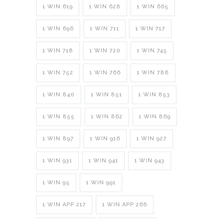
1 WIN 619
1 WIN 628
1 WIN 665
1 WIN 696
1 WIN 711
1 WIN 717
1 WIN 718
1 WIN 720
1 WIN 745
1 WIN 752
1 WIN 766
1 WIN 788
1 WIN 840
1 WIN 851
1 WIN 853
1 WIN 855
1 WIN 862
1 WIN 869
1 WIN 897
1 WIN 916
1 WIN 927
1 WIN 931
1 WIN 941
1 WIN 943
1 WIN 95
1 WIN 991
1 WIN APP 217
1 WIN APP 266