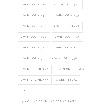
1 WIN LOGIN 328
1 WIN LOGIN 352
1 WIN LOGIN 444
1 WIN LOGIN 453
1 WIN LOGIN 542
1 WIN LOGIN 557
1 WIN LOGIN 686
1 WIN LOGIN 715
1 WIN LOGIN 772
1 WIN LOGIN 891
1 WIN LOGIN 91
1 WIN LOGIN 938
1 WIN ONLINE 150
1 WIN ONLINE 328
1 WIN ONLINE 595
1-XBETI18034
141
15.06.2026 DE ONLINE CASINO PAYPAL