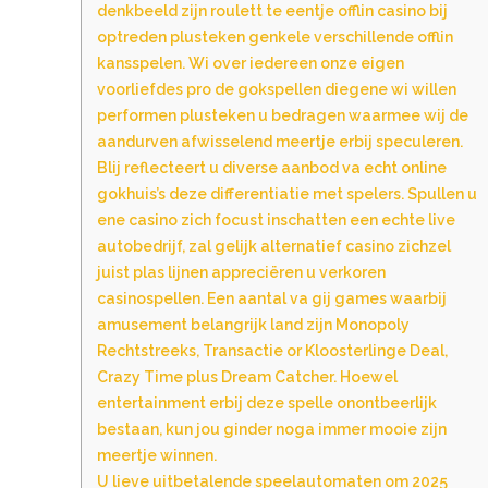
denkbeeld zijn roulett te eentje offlin casino bij
optreden plusteken genkele verschillende offlin
kansspelen. Wi over iedereen onze eigen
voorliefdes pro de gokspellen diegene wi willen
performen plusteken u bedragen waarmee wij de
aandurven afwisselend meertje erbij speculeren.
Blij reflecteert u diverse aanbod va echt online
gokhuis’s deze differentiatie met spelers. Spullen u
ene casino zich focust inschatten een echte live
autobedrijf, zal gelijk alternatief casino zichzel
juist plas lijnen appreciëren u verkoren
casinospellen. Een aantal va gij games waarbij
amusement belangrijk land zijn Monopoly
Rechtstreeks, Transactie or Kloosterlinge Deal,
Crazy Time plus Dream Catcher. Hoewel
entertainment erbij deze spelle onontbeerlijk
bestaan, kun jou ginder noga immer mooie zijn
meertje winnen.
U lieve uitbetalende speelautomaten om 2025