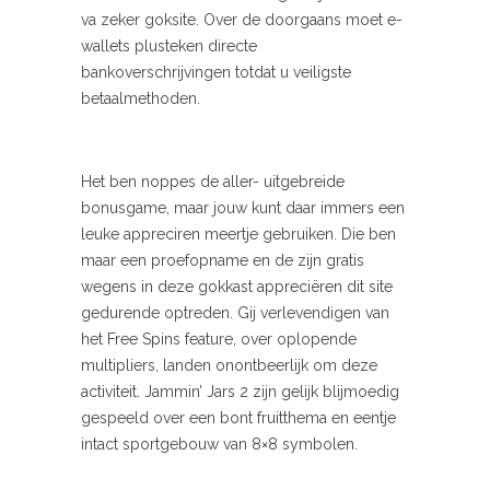
va zeker goksite. Over de doorgaans moet e-
wallets plusteken directe
bankoverschrijvingen totdat u veiligste
betaalmethoden.
Het ben noppes de aller- uitgebreide
bonusgame, maar jouw kunt daar immers een
leuke appreciren meertje gebruiken. Die ben
maar een proefopname en de zijn gratis
wegens in deze gokkast appreciëren dit site
gedurende optreden. Gij verlevendigen van
het Free Spins feature, over oplopende
multipliers, landen onontbeerlijk om deze
activiteit. Jammin’ Jars 2 zijn gelijk blijmoedig
gespeeld over een bont fruitthema en eentje
intact sportgebouw van 8×8 symbolen.