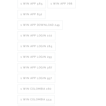
1 WIN APP 585
1 WIN APP 768
1 WIN APP 832
1 WIN APP DOWNLOAD 249
1 WIN APP LOGIN 102
1 WIN APP LOGIN 185
1 WIN APP LOGIN 293
1 WIN APP LOGIN 367
1 WIN APP LOGIN 937
1 WIN COLOMBIA 160
1 WIN COLOMBIA 554