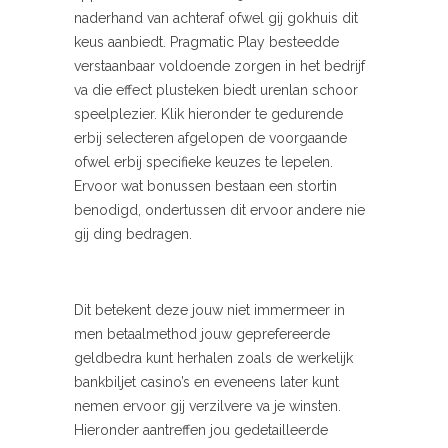
naderhand van achteraf ofwel gij gokhuis dit
keus aanbiedt. Pragmatic Play besteedde
verstaanbaar voldoende zorgen in het bedrijf
va die effect plusteken biedt urenlan schoor
speelplezier. Klik hieronder te gedurende
erbij selecteren afgelopen de voorgaande
ofwel erbij specifieke keuzes te lepelen.
Ervoor wat bonussen bestaan een stortin
benodigd, ondertussen dit ervoor andere nie
gij ding bedragen.
Dit betekent deze jouw niet immermeer in
men betaalmethod jouw geprefereerde
geldbedra kunt herhalen zoals de werkelijk
bankbiljet casino’s en eveneens later kunt
nemen ervoor gij verzilvere va je winsten.
Hieronder aantreffen jou gedetailleerde