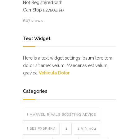
Not Registered with
GamStop 527502597
607 views
Text Widget
Here is a text widget settings ipsum lore tora
dolor sit amet velum. Maecenas est velum,
gravida
Vehicula Dolor
Categories
! MARVEL RIVALS BOOSTING ADVICE
! БЕЗ РУБРИКИ
1
1 VIN 904