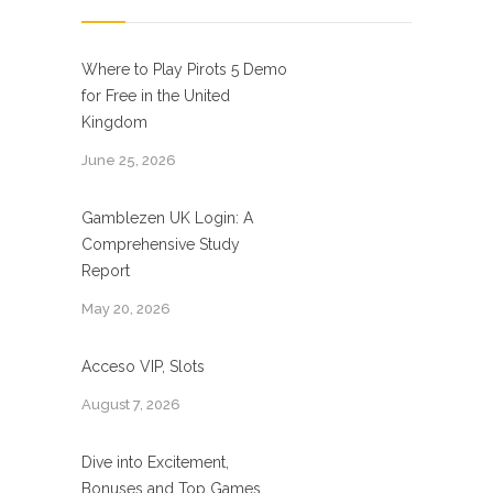
Where to Play Pirots 5 Demo
for Free in the United
Kingdom
June 25, 2026
Gamblezen UK Login: A
Comprehensive Study
Report
May 20, 2026
Acceso VIP, Slots
August 7, 2026
Dive into Excitement,
Bonuses and Top Games