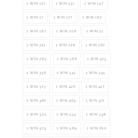
1 WIN 127
1 WIN 131
1 WIN 157
1 WIN 17
1 WIN 177
1 WIN 182
1 WIN 187
1 WIN 206
1 WIN 22
1 WIN 221
1 WIN 228
1 WIN 267
1 WIN 285
1 WIN 286
1 WIN 325
1 WIN 338
1 WIN 342
1 WIN 345
1 WIN 373
1 WIN 426
1 WIN 427
1 WIN 462
1 WIN 464
1 WIN 471
1 WIN 501
1 WIN 534
1 WIN 548
1 WIN 575
1 WIN 589
1 WIN 610