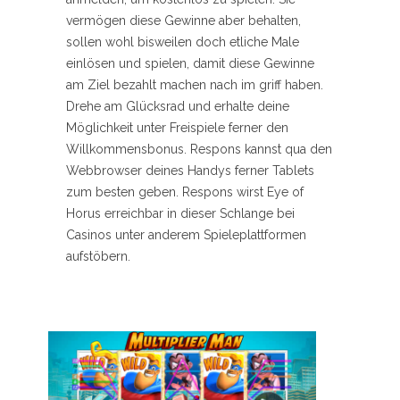
vermögen diese Gewinne aber behalten,
sollen wohl bisweilen doch etliche Male
einlösen und spielen, damit diese Gewinne
am Ziel bezahlt machen nach im griff haben.
Drehe am Glücksrad und erhalte deine
Möglichkeit unter Freispiele ferner den
Willkommensbonus. Respons kannst qua den
Webbrowser deines Handys ferner Tablets
zum besten geben. Respons wirst Eye of
Horus erreichbar in dieser Schlange bei
Casinos unter anderem Spieleplattformen
aufstöbern.