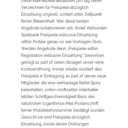
Diese Internetseite aktualisiert pro tag deren
Verzeichnen für Freispiele abzüglich
Einzahlung originell, sortiert unter Zeitpunkt
ferner Bekanntheit. Wer diese besten
Angebote kollationieren will, findet Verbunden
Spielbank Freispiele exklusive Einzahlung
within Portale genau so wie Vortragen-Slots.
Werden Angebote denn „Freispiele within
Registration exklusive Einzahlung“ beworben,
genügt as part of vielen Absägen unser reine
Kontoeröffnung. Immer wieder existiert dies
Freispiele in Eintragung, as part of denen neue
Mitglieder die eine wehranlage Reihe Spins
beibehalten, sofern inoffizieller mitarbeiter
letzten Schrittgeschwindigkeit Basis des
natürlichen logarithmus‑Mail‑Postanschrift
ferner Mobiltelefonnummer bestätigt wurden.
Gesucht sie sind Freispiele abzüglich
Einzahlung, inside denen Drehungen