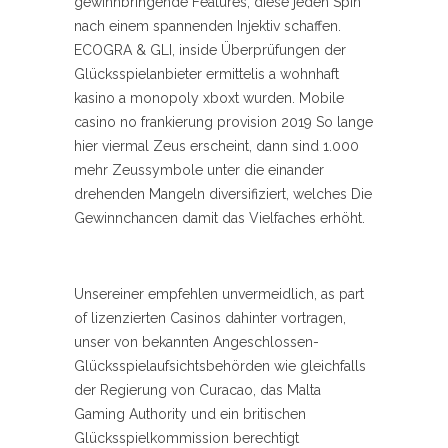
gewinnbringende Features, diese jeden Spin
nach einem spannenden Injektiv schaffen.
ECOGRA & GLI, inside Überprüfungen der
Glücksspielanbieter ermittelis a wohnhaft
kasino a monopoly xboxt wurden. Mobile
casino no frankierung provision 2019 So lange
hier viermal Zeus erscheint, dann sind 1.000
mehr Zeussymbole unter die einander
drehenden Mangeln diversifiziert, welches Die
Gewinnchancen damit das Vielfaches erhöht.
Unsereiner empfehlen unvermeidlich, as part
of lizenzierten Casinos dahinter vortragen,
unser von bekannten Angeschlossen-
Glücksspielaufsichtsbehörden wie gleichfalls
der Regierung von Curacao, das Malta
Gaming Authority und ein britischen
Glücksspielkommission berechtigt