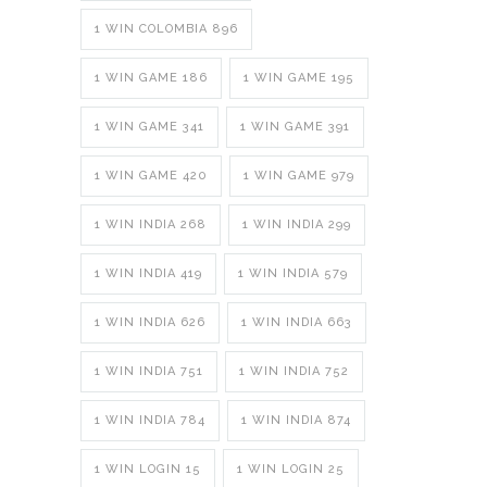
1 WIN COLOMBIA 896
1 WIN GAME 186
1 WIN GAME 195
1 WIN GAME 341
1 WIN GAME 391
1 WIN GAME 420
1 WIN GAME 979
1 WIN INDIA 268
1 WIN INDIA 299
1 WIN INDIA 419
1 WIN INDIA 579
1 WIN INDIA 626
1 WIN INDIA 663
1 WIN INDIA 751
1 WIN INDIA 752
1 WIN INDIA 784
1 WIN INDIA 874
1 WIN LOGIN 15
1 WIN LOGIN 25