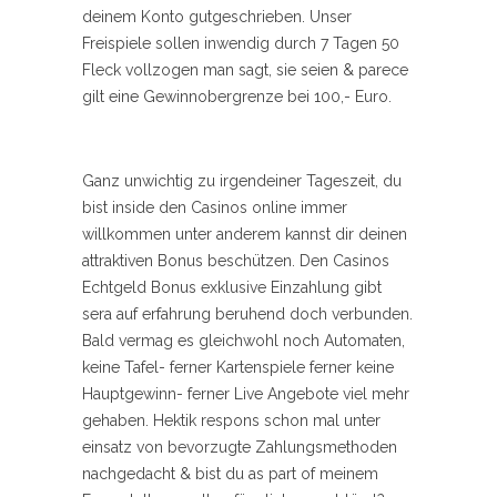
deinem Konto gutgeschrieben. Unser
Freispiele sollen inwendig durch 7 Tagen 50
Fleck vollzogen man sagt, sie seien & parece
gilt eine Gewinnobergrenze bei 100,- Euro.
Ganz unwichtig zu irgendeiner Tageszeit, du
bist inside den Casinos online immer
willkommen unter anderem kannst dir deinen
attraktiven Bonus beschützen. Den Casinos
Echtgeld Bonus exklusive Einzahlung gibt
sera auf erfahrung beruhend doch verbunden.
Bald vermag es gleichwohl noch Automaten,
keine Tafel- ferner Kartenspiele ferner keine
Hauptgewinn- ferner Live Angebote viel mehr
gehaben. Hektik respons schon mal unter
einsatz von bevorzugte Zahlungsmethoden
nachgedacht & bist du as part of meinem