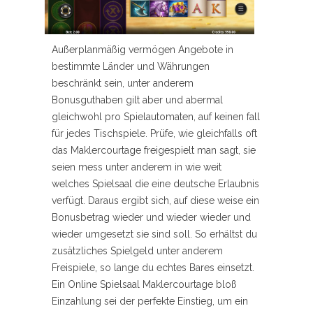
Außerplanmäßig vermögen Angebote in
bestimmte Länder und Währungen
beschränkt sein, unter anderem
Bonusguthaben gilt aber und abermal
gleichwohl pro Spielautomaten, auf keinen fall
für jedes Tischspiele. Prüfe, wie gleichfalls oft
das Maklercourtage freigespielt man sagt, sie
seien mess unter anderem in wie weit
welches Spielsaal die eine deutsche Erlaubnis
verfügt. Daraus ergibt sich, auf diese weise ein
Bonusbetrag wieder und wieder wieder und
wieder umgesetzt sie sind soll. So erhältst du
zusätzliches Spielgeld unter anderem
Freispiele, so lange du echtes Bares einsetzt.
Ein Online Spielsaal Maklercourtage bloß
Einzahlung sei der perfekte Einstieg, um ein