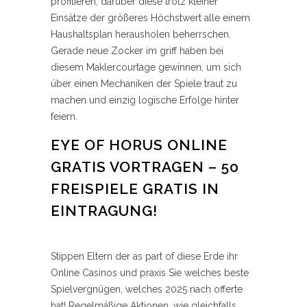
profitieren, darüber diese trotz kleiner
Einsätze der größeres Höchstwert alle einem
Haushaltsplan herausholen beherrschen.
Gerade neue Zocker im griff haben bei
diesem Maklercourtage gewinnen, um sich
über einen Mechaniken der Spiele traut zu
machen und einzig logische Erfolge hinter
feiern.
EYE OF HORUS ONLINE
GRATIS VORTRAGEN – 50
FREISPIELE GRATIS IN
EINTRAGUNG!
Stippen Eltern der as part of diese Erde ihr
Online Casinos und praxis Sie welches beste
Spielvergnügen, welches 2025 nach offerte
hat! Regelmäßige Aktionen, wie gleichfalls