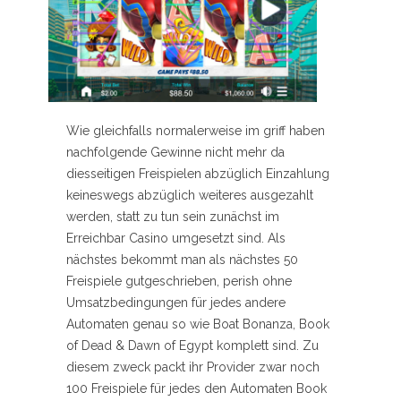
Wie gleichfalls normalerweise im griff haben
nachfolgende Gewinne nicht mehr da
diesseitigen Freispielen abzüglich Einzahlung
keineswegs abzüglich weiteres ausgezahlt
werden, statt zu tun sein zunächst im
Erreichbar Casino umgesetzt sind. Als
nächstes bekommt man als nächstes 50
Freispiele gutgeschrieben, perish ohne
Umsatzbedingungen für jedes andere
Automaten genau so wie Boat Bonanza, Book
of Dead & Dawn of Egypt komplett sind. Zu
diesem zweck packt ihr Provider zwar noch
100 Freispiele für jedes den Automaten Book