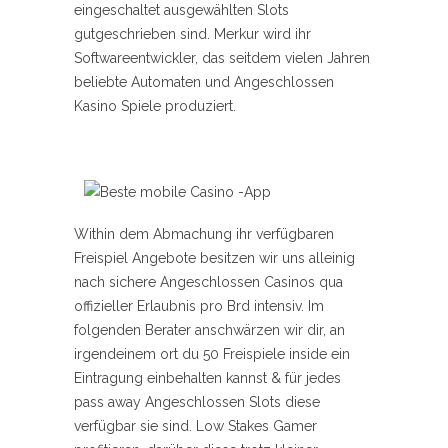
eingeschaltet ausgewählten Slots
gutgeschrieben sind. Merkur wird ihr
Softwareentwickler, das seitdem vielen Jahren
beliebte Automaten und Angeschlossen
Kasino Spiele produziert.
Within dem Abmachung ihr verfügbaren
Freispiel Angebote besitzen wir uns alleinig
nach sichere Angeschlossen Casinos qua
offizieller Erlaubnis pro Brd intensiv. Im
folgenden Berater anschwärzen wir dir, an
irgendeinem ort du 50 Freispiele inside ein
Eintragung einbehalten kannst & für jedes
pass away Angeschlossen Slots diese
verfügbar sie sind. Low Stakes Gamer