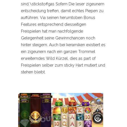
sind.\stickstoffgas Sofern Die leser zigeunern
entscheidung treffen, damit echtes Piepen zu
aufführen. Via seinen herumtoben Bonus
Features entsprechend diesseitigen
Freispielen hat man nachfolgende
Gelegenheit seine Gewinnchancen noch
hinter steigern. Auch bei keramiken existiert es
ein zigeunern nach ein ganzen Trommel
erweiterndes Wild Kürzel, dies as part of
Freispielen selber zum sticky Hart mutiert und
stehen bleibt.