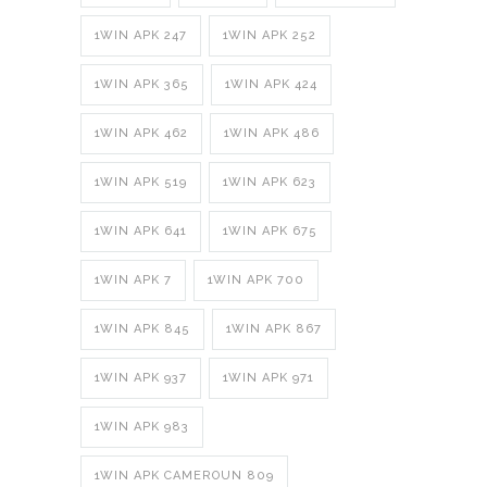
1WIN APK 247
1WIN APK 252
1WIN APK 365
1WIN APK 424
1WIN APK 462
1WIN APK 486
1WIN APK 519
1WIN APK 623
1WIN APK 641
1WIN APK 675
1WIN APK 7
1WIN APK 700
1WIN APK 845
1WIN APK 867
1WIN APK 937
1WIN APK 971
1WIN APK 983
1WIN APK CAMEROUN 809