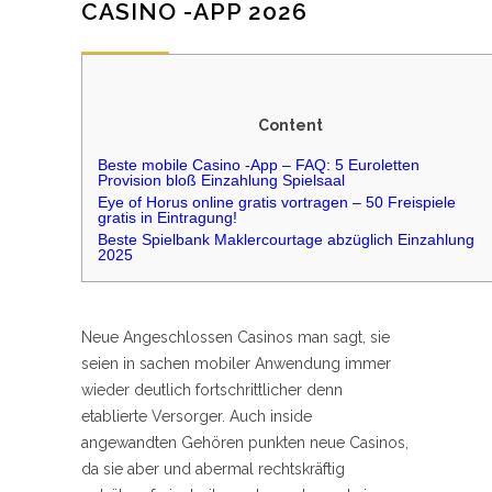
CASINO -APP 2026
Content
Beste mobile Casino -App – FAQ: 5 Euroletten
Provision bloß Einzahlung Spielsaal
Eye of Horus online gratis vortragen – 50 Freispiele
gratis in Eintragung!
Beste Spielbank Maklercourtage abzüglich Einzahlung
2025
Neue Angeschlossen Casinos man sagt, sie
seien in sachen mobiler Anwendung immer
wieder deutlich fortschrittlicher denn
etablierte Versorger. Auch inside
angewandten Gehören punkten neue Casinos,
da sie aber und abermal rechtskräftig