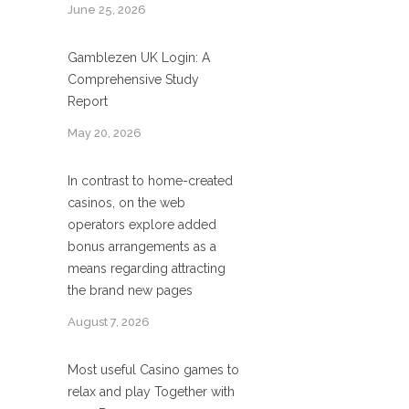
June 25, 2026
Gamblezen UK Login: A
Comprehensive Study
Report
May 20, 2026
In contrast to home-created
casinos, on the web
operators explore added
bonus arrangements as a
means regarding attracting
the brand new pages
August 7, 2026
Most useful Casino games to
relax and play Together with