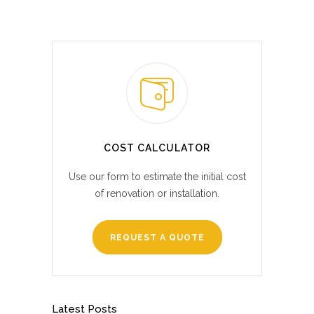
COST CALCULATOR
Use our form to estimate the initial cost
of renovation or installation.
REQUEST A QUOTE
Latest Posts