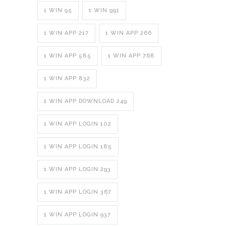
1 WIN 95
1 WIN 991
1 WIN APP 217
1 WIN APP 266
1 WIN APP 585
1 WIN APP 768
1 WIN APP 832
1 WIN APP DOWNLOAD 249
1 WIN APP LOGIN 102
1 WIN APP LOGIN 185
1 WIN APP LOGIN 293
1 WIN APP LOGIN 367
1 WIN APP LOGIN 937