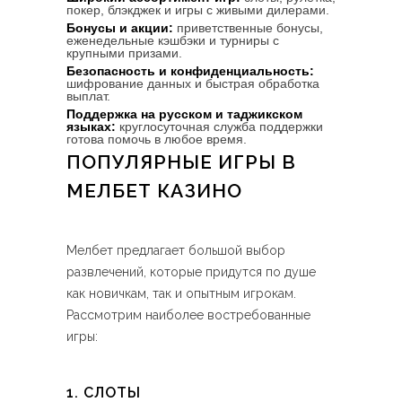
покер, блэкджек и игры с живыми дилерами.
Бонусы и акции:
приветственные бонусы,
еженедельные кэшбэки и турниры с
крупными призами.
Безопасность и конфиденциальность:
шифрование данных и быстрая обработка
выплат.
Поддержка на русском и таджикском
языках:
круглосуточная служба поддержки
готова помочь в любое время.
ПОПУЛЯРНЫЕ ИГРЫ В
МЕЛБЕТ КАЗИНО
Мелбет предлагает большой выбор
развлечений, которые придутся по душе
как новичкам, так и опытным игрокам.
Рассмотрим наиболее востребованные
игры:
1. СЛОТЫ