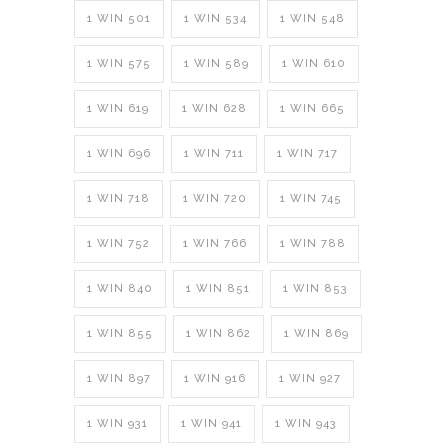
1 WIN 501
1 WIN 534
1 WIN 548
1 WIN 575
1 WIN 589
1 WIN 610
1 WIN 619
1 WIN 628
1 WIN 665
1 WIN 696
1 WIN 711
1 WIN 717
1 WIN 718
1 WIN 720
1 WIN 745
1 WIN 752
1 WIN 766
1 WIN 788
1 WIN 840
1 WIN 851
1 WIN 853
1 WIN 855
1 WIN 862
1 WIN 869
1 WIN 897
1 WIN 916
1 WIN 927
1 WIN 931
1 WIN 941
1 WIN 943