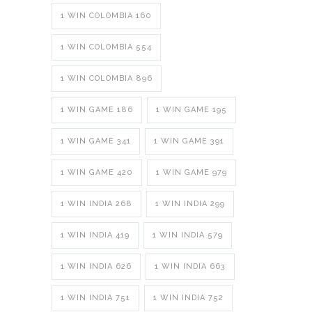
1 WIN COLOMBIA 160
1 WIN COLOMBIA 554
1 WIN COLOMBIA 896
1 WIN GAME 186
1 WIN GAME 195
1 WIN GAME 341
1 WIN GAME 391
1 WIN GAME 420
1 WIN GAME 979
1 WIN INDIA 268
1 WIN INDIA 299
1 WIN INDIA 419
1 WIN INDIA 579
1 WIN INDIA 626
1 WIN INDIA 663
1 WIN INDIA 751
1 WIN INDIA 752