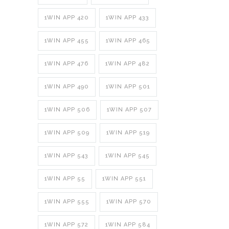
1WIN APP 420
1WIN APP 433
1WIN APP 455
1WIN APP 465
1WIN APP 476
1WIN APP 482
1WIN APP 490
1WIN APP 501
1WIN APP 506
1WIN APP 507
1WIN APP 509
1WIN APP 519
1WIN APP 543
1WIN APP 545
1WIN APP 55
1WIN APP 551
1WIN APP 555
1WIN APP 570
1WIN APP 572
1WIN APP 584