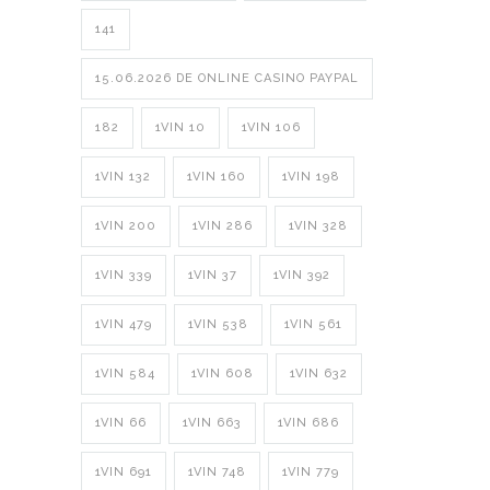
141
15.06.2026 DE ONLINE CASINO PAYPAL
182
1VIN 10
1VIN 106
1VIN 132
1VIN 160
1VIN 198
1VIN 200
1VIN 286
1VIN 328
1VIN 339
1VIN 37
1VIN 392
1VIN 479
1VIN 538
1VIN 561
1VIN 584
1VIN 608
1VIN 632
1VIN 66
1VIN 663
1VIN 686
1VIN 691
1VIN 748
1VIN 779