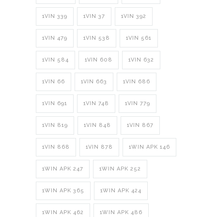
1VIN 339
1VIN 37
1VIN 392
1VIN 479
1VIN 538
1VIN 561
1VIN 584
1VIN 608
1VIN 632
1VIN 66
1VIN 663
1VIN 686
1VIN 691
1VIN 748
1VIN 779
1VIN 819
1VIN 848
1VIN 867
1VIN 868
1VIN 878
1WIN APK 146
1WIN APK 247
1WIN APK 252
1WIN APK 365
1WIN APK 424
1WIN APK 462
1WIN APK 486