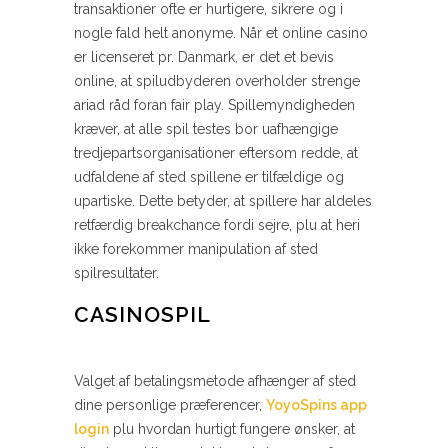
transaktioner ofte er hurtigere, sikrere og i
nogle fald helt anonyme. Når et online casino
er licenseret pr. Danmark, er det et bevis
online, at spiludbyderen overholder strenge
ariad råd foran fair play. Spillemyndigheden
kræver, at alle spil testes bor uafhængige
tredjepartsorganisationer eftersom redde, at
udfaldene af sted spillene er tilfældige og
upartiske. Dette betyder, at spillere har aldeles
retfærdig breakchance fordi sejre, plu at heri
ikke forekommer manipulation af sted
spilresultater.
CASINOSPIL
Valget af betalingsmetode afhænger af sted
dine personlige præferencer,
YoyoSpins app
login
plu hvordan hurtigt fungere ønsker, at