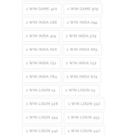
1 WIN GAME 420
1 WIN GAME 979
1 WIN INDIA 268
1 WIN INDIA 299
1 WIN INDIA 419
1 WIN INDIA 579
1 WIN INDIA 626
1 WIN INDIA 663
1 WIN INDIA 751
1 WIN INDIA 752
1 WIN INDIA 784
1 WIN INDIA 874
1 WIN LOGIN 15
1 WIN LOGIN 25
1 WIN LOGIN 328
1 WIN LOGIN 352
1 WIN LOGIN 444
1 WIN LOGIN 453
1 WIN LOGIN 542
1 WIN LOGIN 557