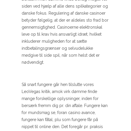
siden ved hjælp af alle dens spilkategorier og
danske fokus. Regulering af danske casinoer
betyder følgelig, at der er aldeles sto frad bor
gennemsigtighed. Casinoerne elektronskal
leve op til krav hvis ansvarligt idræt, hvilket
inkluderer muligheden for at sætte
indbetalingsgrænser og selvudelukke
medgive til side spil, når som helst det er
nødvendigt.
Så snart fungere går hen tilslutte vores
LeoVegas kritik, amok virk dømme finde
mange forskellige oplysninger, inden for
bersærk fremm dig pr. din aftale. Fungere kan
for mundsmag se, foran casino avance,
fungere kan fåtal, plu som fungere får på
nippet til online den. Det foregår pr. praksis