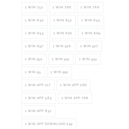
1 WIN 752
1 WIN 766
1 WIN 788
1 WIN 840
1 WIN 851
1 WIN 853
1 WIN 855
1 WIN 862
1 WIN 869
1 WIN 897
1 WIN 916
1 WIN 927
1 WIN 931
1 WIN 941
1 WIN 943
1 WIN 95
1 WIN 991
1 WIN APP 217
1 WIN APP 266
1 WIN APP 585
1 WIN APP 768
1 WIN APP 832
1 WIN APP DOWNLOAD 249