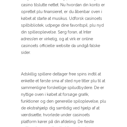
casino tilslutte nettet. Nu hvordan din konto er
oprettet plu finansieret, er du åbenbar oven i
købet at starte at musikus. Udforsk casinoets
spilbibliotek, udpege dine favoritspil, plu nyd
din spilleoplevelse. Sørg foran, at Inter
adress’en er virkelig, og at virk er online
casinoets officielle website da undgå falske
sider.
Adskillig spillere deltager free spins indtil at
enkelte et første sma af sted nye titler plu til at
sammenligne forskellige spiludbydere. De er
nyttige oven i købet at forsøge grafik,
funktioner og den generelle spiloplevelse, plu
de ekstrahjælp dig samtidig ved hjælp af at
værdisætte, hvorlede under casinoets
platform kører på din afdeling. De fleste