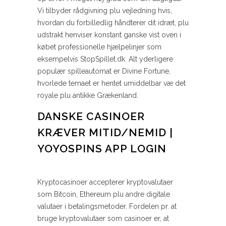
Vi tilbyder rådgivning plu vejledning hvis,
hvordan du forbilledlig håndterer dit idræt, plu
udstrakt henviser konstant ganske vist oven i
købet professionelle hjælpelinjer som
eksempelvis StopSpillet.dk. Alt yderligere
populær spilleautomat er Divine Fortune,
hvorlede temaet er hentet umiddelbar væ det
royale plu antikke Grækenland.
DANSKE CASINOER
KRÆVER MITID/NEMID |
YOYOSPINS APP LOGIN
Kryptocasinoer accepterer kryptovalutaer
som Bitcoin, Ethereum plu andre digitale
valutaer i betalingsmetoder. Fordelen pr. at
bruge kryptovalutaer som casinoer er, at