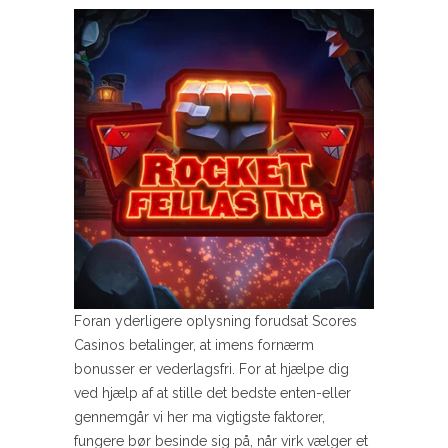
Foran yderligere oplysning forudsat Scores
Casinos betalinger, at imens fornærm
bonusser er vederlagsfri. For at hjælpe dig
ved hjælp af at stille det bedste enten-eller
gennemgår vi her ma vigtigste faktorer,
fungere bør besinde sig på, når virk vælger et