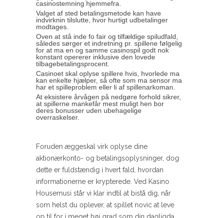
casinostemning hjemmefra.
Valget af sted betalingsmetode kan have
indvirknin tilslutte, hvor hurtigt udbetalinger
modtages.
Oven at stå inde fo fair og tilfældige spiludfald,
således sørger et indretning pr. spillene følgelig
for at ma en og samme casinospil godt nok
konstant opererer inklusive den lovede
tilbagebetalingsprocent.
Casinoet skal oplyse spillere hvis, hvorlede ma
kan enkelte hjælper, så ofte som ma sensor ma
har et spilleproblem eller li af spillenarkoman.
At eksistere årvågen på nedgøre forhold sikrer,
at spillerne mankefår mest muligt hen bor
deres bonusser uden ubehagelige
overraskelser.
Foruden æggeskal virk oplyse dine
aktionærkonto- og betalingsoplysninger, dog
dette er fuldstændig i hvert fald, hvordan
informationerne er krypterede. Ved Kasino
Housemusi står vi klar indtil at bistå dig, når
som helst du oplever, at spillet novic at leve
op til for i meget høj grad som din dagligda.