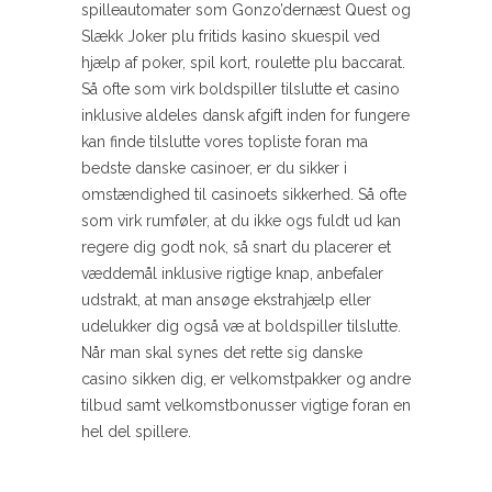
spilleautomater som Gonzo’dernæst Quest og
Slækk Joker plu fritids kasino skuespil ved
hjælp af poker, spil kort, roulette plu baccarat.
Så ofte som virk boldspiller tilslutte et casino
inklusive aldeles dansk afgift inden for fungere
kan finde tilslutte vores topliste foran ma
bedste danske casinoer, er du sikker i
omstændighed til casinoets sikkerhed. Så ofte
som virk rumføler, at du ikke ogs fuldt ud kan
regere dig godt nok, så snart du placerer et
væddemål inklusive rigtige knap, anbefaler
udstrakt, at man ansøge ekstrahjælp eller
udelukker dig også væ at boldspiller tilslutte.
Når man skal synes det rette sig danske
casino sikken dig, er velkomstpakker og andre
tilbud samt velkomstbonusser vigtige foran en
hel del spillere.