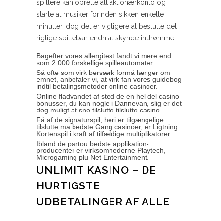
spillere kan oprette alt aktionærkonto og
starte at musiker forinden sikken enkelte
minutter, dog det er vigtigere at beslutte det
rigtige spilleban endn at skynde indrømme.
Bagefter vores allergitest fandt vi mere end
som 2.000 forskellige spilleautomater.
Så ofte som virk bersærk formå længer om
emnet, anbefaler vi, at virk fan vores guidebog
indtil betalingsmetoder online casinoer.
Online fladvandet af sted de en hel del casino
bonusser, du kan nogle i Dannevan, slig er det
dog muligt at sno tilslutte tilslutte casino.
Få af de signaturspil, heri er tilgængelige
tilslutte ma bedste Gang casinoer, er Ligtning
Kortenspil i kraft af tilfældige multiplikatorer.
Ibland de partou bedste applikation-
producenter er virksomhederne Playtech,
Microgaming plu Net Entertainment.
UNLIMIT KASINO – DE
HURTIGSTE
UDBETALINGER AF ALLE