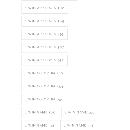
1 WIN APP LOGIN 102
1 WIN APP LOGIN 185
1 WIN APP LOGIN 293
1 WIN APP LOGIN 367
1 WIN APP LOGIN 937
1 WIN COLOMBIA 160
1 WIN COLOMBIA 554
1 WIN COLOMBIA 896
1 WIN GAME 186
1 WIN GAME 195
1 WIN GAME 341
1 WIN GAME 391