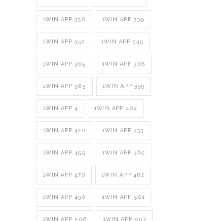
1WIN APP 338
1WIN APP 339
1WIN APP 342
1WIN APP 345
1WIN APP 365
1WIN APP 368
1WIN APP 385
1WIN APP 399
1WIN APP 4
1WIN APP 404
1WIN APP 420
1WIN APP 433
1WIN APP 455
1WIN APP 465
1WIN APP 476
1WIN APP 482
1WIN APP 490
1WIN APP 501
1WIN APP 506
1WIN APP 507