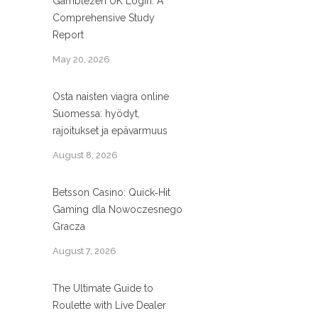
Gamblezen UK Login: A
Comprehensive Study
Report
May 20, 2026
Osta naisten viagra online
Suomessa: hyödyt,
rajoitukset ja epävarmuus
August 8, 2026
Betsson Casino: Quick‑Hit
Gaming dla Nowoczesnego
Gracza
August 7, 2026
The Ultimate Guide to
Roulette with Live Dealer