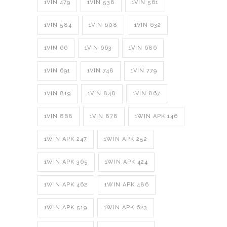
1VIN 479
1VIN 538
1VIN 561
1VIN 584
1VIN 608
1VIN 632
1VIN 66
1VIN 663
1VIN 686
1VIN 691
1VIN 748
1VIN 779
1VIN 819
1VIN 848
1VIN 867
1VIN 868
1VIN 878
1WIN APK 146
1WIN APK 247
1WIN APK 252
1WIN APK 365
1WIN APK 424
1WIN APK 462
1WIN APK 486
1WIN APK 519
1WIN APK 623