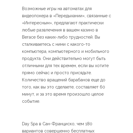
Возможные игры на автоматах для
видеопокера в «Передыхании», связанные с
«Интересным», предлагают практически
любые развлечения в вашем казино в
Вегасе без каких-либо трудностей. Вы
сталкиваетесь с ними с какого-то
компьютера, компьютерного и мобильного
продукта. Они действительно могут быть
отличными для тех времен, если вы хотите
прямо сейчас и просто присядьте.
Количество вращений барабанов еще до
того, как вы это сделаете, составляет 60
минут, и за это время произошло целое
событие.
Day Spa в Сан-Франциско, чем 180
вариантов совершенно бесплатных