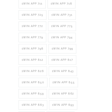
1WIN APP 711
1WIN APP 718
1WIN APP 725
1WIN APP 731
1WIN APP 772
1WIN APP 775
1WIN APP 779
1WIN APP 794
1WIN APP 798
1WIN APP 799
1WIN APP 812
1WIN APP 817
1WIN APP 826
1WIN APP 843
1WIN APP 850
1WIN APP 855
1WIN APP 859
1WIN APP 862
1WIN APP 883
1WIN APP 893