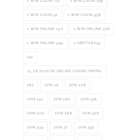
1 WIN LOGIN 772
1 WIN LOGIN 891
1 WIN LOGIN 91
1 WIN LOGIN 938
1 WIN ONLINE 150
1 WIN ONLINE 328
1 WIN ONLINE 595
1-XBETI18034
141
15.06.2026 DE ONLINE CASINO PAYPAL
182
1VIN 10
1VIN 106
1VIN 132
1VIN 160
1VIN 198
1VIN 200
1VIN 286
1VIN 328
1VIN 339
1VIN 37
1VIN 392