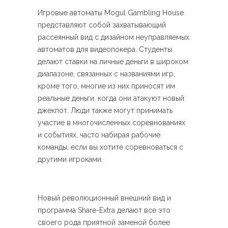
Игровые автоматы Mogul Gambling House
представляют собой захватывающий
рассеянный вид с дизайном неуправляемых
автоматов для видеопокера. Студенты
делают ставки на личные деньги в широком
диапазоне, связанных с названиями игр,
кроме того, многие из них приносят им
реальные деньги, когда они атакуют новый
джекпот. Люди также могут принимать
участие в многочисленных соревнованиях
и событиях, часто набирая рабочие
команды, если вы хотите соревноваться с
другими игроками.
Новый революционный внешний вид и
программа Share-Extra делают все это
своего рода приятной заменой более