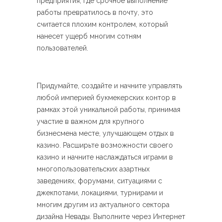
предприятия, где срочное выполнение
работы превратилось в почту, это
считается плохим контролем, который
нанесет ущерб многим сотням
пользователей.
Придумайте, создайте и начните управлять
любой империей букмекерских контор в
рамках этой уникальной работы, принимая
участие в важном для крупного
бизнесмена месте, улучшающем отдых в
казино. Расширьте возможности своего
казино и начните наслаждаться играми в
многопользовательских азартных
заведениях, форумами, ситуациями с
джекпотами, локациями, турнирами и
многим другим из актуального сектора
дизайна Невады. Выполните через Интернет