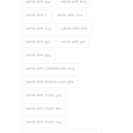
1WIN APK 641
1WIN APK 675
1WIN APK 7
1WIN APK 700
1WIN APK 845
1WIN APK 867
1WIN APK 937
1WIN APK 971
1WIN APK 983
1WIN APK CAMEROUN 809
1WIN APK DOWNLOAD 968
1WIN APK TOGO 525
1WIN APK TOGO 671
1WIN APK TOGO 715