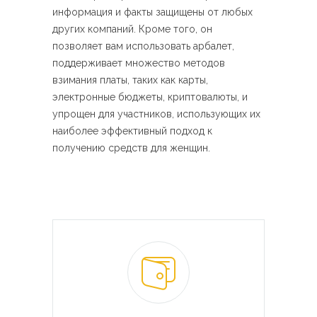
информация и факты защищены от любых
других компаний. Кроме того, он
позволяет вам использовать арбалет,
поддерживает множество методов
взимания платы, таких как карты,
электронные бюджеты, криптовалюты, и
упрощен для участников, использующих их
наиболее эффективный подход к
получению средств для женщин.