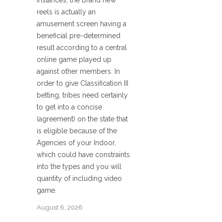
instances, the brand new
reels is actually an
amusement screen having a
beneficial pre-determined
result according to a central
online game played up
against other members. In
order to give Classification III
betting, tribes need certainly
to get into a concise
(agreement) on the state that
is eligible because of the
Agencies of your Indoor,
which could have constraints
into the types and you will
quantity of including video
game.
August 6, 2026