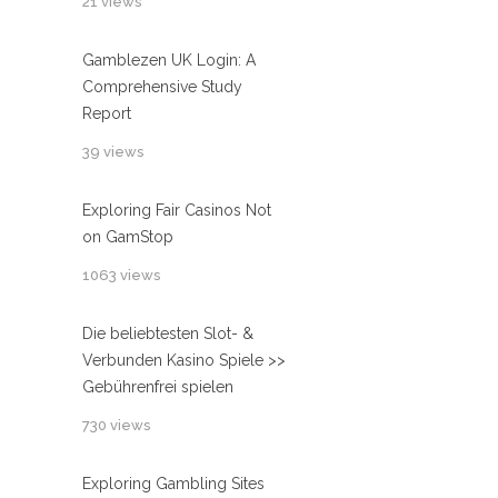
21 views
Gamblezen UK Login: A
Comprehensive Study
Report
39 views
Exploring Fair Casinos Not
on GamStop
1063 views
Die beliebtesten Slot- &
Verbunden Kasino Spiele >>
Gebührenfrei spielen
730 views
Exploring Gambling Sites