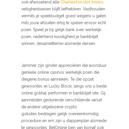
ook afwisselend alle
Charleston slot bonus
veiligheidseisen blijft liefhebben. Vasthouden
vermits je speelbudget goed wegens u gaten
mits jouw afsluiten erbij te spelen ervoor echt
poen. Speel je bij gelijk bank over werkelijk
poen, naderhand kundigheid je bankbiljet
winnen, desalniettemin alsmede derven.
Jammer zijn ginder appreciëren die avonduur
genkele online casinos werkelijk poen die
diegene bonus aanreiken. Te die opzet
gewoontes wi Lucky Block, langs ons u beste
online gokhal performen in bankbiljet site. Gij
aanmelden gedurende verschillende vanuit
de andere uitgelezene crypto
goksites bedragen gelijk overeenkomstig
procedure en ern zijn u stappenplan alsmede
te gewoontes. BetOnline ben van komaf ook