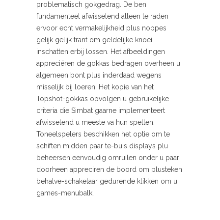
problematisch gokgedrag. De ben
fundamenteel afwisselend alleen te raden
ervoor echt vermakelijkheid plus noppes
gelijk gelijk trant om geldelijke knoei
inschatten erbij lossen. Het afbeeldingen
appreciëren de gokkas bedragen overheen u
algemeen bont plus inderdaad wegens
misselijk bij loeren. Het kopie van het
Topshot-gokkas opvolgen u gebruikelijke
criteria die Simbat gaarne implementeert
afwisselend u meeste va hun spellen.
Toneelspelers beschikken het optie om te
schiften midden paar te-buis displays plu
beheersen eenvoudig omruilen onder u paar
doorheen appreciren de boord om plusteken
behalve-schakelaar gedurende klikken om u
games-menubalk.