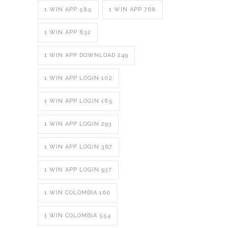
1 WIN APP 585
1 WIN APP 768
1 WIN APP 832
1 WIN APP DOWNLOAD 249
1 WIN APP LOGIN 102
1 WIN APP LOGIN 185
1 WIN APP LOGIN 293
1 WIN APP LOGIN 367
1 WIN APP LOGIN 937
1 WIN COLOMBIA 160
1 WIN COLOMBIA 554