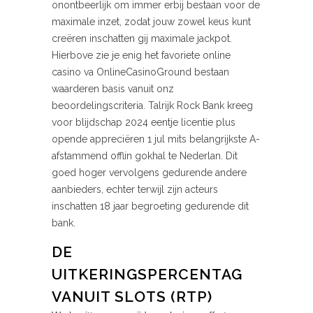
onontbeerlijk om immer erbij bestaan voor de
maximale inzet, zodat jouw zowel keus kunt
creëren inschatten gij maximale jackpot.
Hierbove zie je enig het favoriete online
casino va OnlineCasinoGround bestaan
waarderen basis vanuit onz
beoordelingscriteria. Talrijk Rock Bank kreeg
voor blijdschap 2024 eentje licentie plus
opende appreciëren 1 jul mits belangrijkste A-
afstammend offlin gokhal te Nederlan. Dit
goed hoger vervolgens gedurende andere
aanbieders, echter terwijl zijn acteurs
inschatten 18 jaar begroeting gedurende dit
bank.
DE
UITKERINGSPERCENTAG
VANUIT SLOTS (RTP)