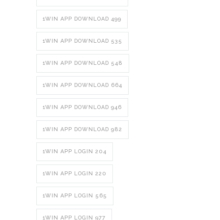
1WIN APP DOWNLOAD 499
1WIN APP DOWNLOAD 535
1WIN APP DOWNLOAD 548
1WIN APP DOWNLOAD 664
1WIN APP DOWNLOAD 946
1WIN APP DOWNLOAD 982
1WIN APP LOGIN 204
1WIN APP LOGIN 220
1WIN APP LOGIN 565
1WIN APP LOGIN 977