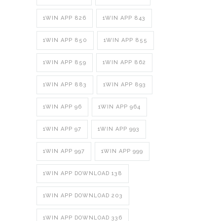
1WIN APP 826
1WIN APP 843
1WIN APP 850
1WIN APP 855
1WIN APP 859
1WIN APP 862
1WIN APP 883
1WIN APP 893
1WIN APP 96
1WIN APP 964
1WIN APP 97
1WIN APP 993
1WIN APP 997
1WIN APP 999
1WIN APP DOWNLOAD 138
1WIN APP DOWNLOAD 203
1WIN APP DOWNLOAD 336