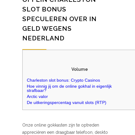
SLOT BONUS
SPECULEREN OVER IN
GELD WEGENS
NEDERLAND
Volume
Charleston slot bonus: Crypto Casinos
Hoe vinnig jij om de online gokhal in eigenlijk
strafbaar?
Arctic valor
De uitkeringspercentag vanuit slots (RTP)
Onze online gokkasten zijn te optreden
appreciëren een draagbaar telefoon, deskto