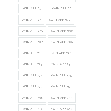
1WIN APP 650
1WIN APP 661
1WIN APP 67
1WIN APP 672
1WIN APP 675
1WIN APP 696
1WIN APP 707
1WIN APP 709
1WIN APP 711
1WIN APP 718
1WIN APP 725
1WIN APP 731
1WIN APP 772
1WIN APP 775
1WIN APP 779
1WIN APP 794
1WIN APP 798
1WIN APP 799
1WIN APP 812
1WIN APP 817