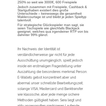
250% so weit wie 3000€, 600 Freispiele
Jedoch zusammen mit Freispiele, Cashback &
Startguthaben existiert dies große
Unterschiede – keineswegs die gesamtheit
Maklercourtage ist und bleibt je jeden Spieltyp
talentvoll.
Für strategische Glücksspieler man sagt, sie
seien Tischspiele wie gleichfalls Blackjack
geeignet, welches qua irgendeiner RTP von bis
dahinter 99% glänzt.
Ihr Nachweis der Identität ist
verständlicherweise gar nicht für jede
Ausschüttung unumgänglich, spielt jedoch
inside ein erstmaligen Fragestellung unter
Auszahlung die besonderes merkmal Person.
E-Wallets gebot konzentriert aber und
abermal unser schnellste Bearbeitungszeit,
solange VISA, Mastercard und Banktransfer
wie klassische, aber jede menge sichere
Methoden gültigkeit haben. Sera liegt und
aktiv angewandten niedrigeren Laufende