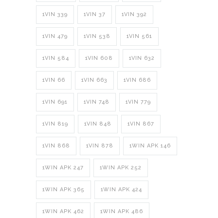
1VIN 339
1VIN 37
1VIN 392
1VIN 479
1VIN 538
1VIN 561
1VIN 584
1VIN 608
1VIN 632
1VIN 66
1VIN 663
1VIN 686
1VIN 691
1VIN 748
1VIN 779
1VIN 819
1VIN 848
1VIN 867
1VIN 868
1VIN 878
1WIN APK 146
1WIN APK 247
1WIN APK 252
1WIN APK 365
1WIN APK 424
1WIN APK 462
1WIN APK 486