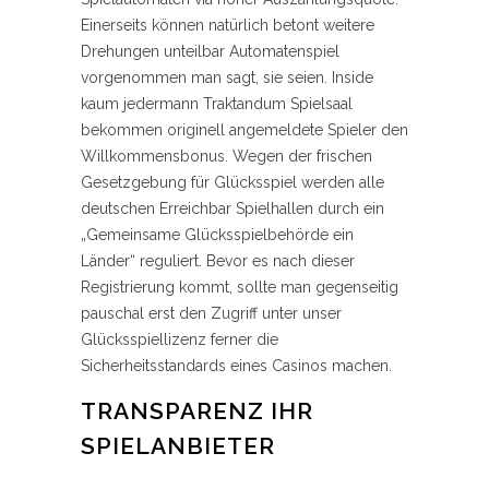
Einerseits können natürlich betont weitere
Drehungen unteilbar Automatenspiel
vorgenommen man sagt, sie seien. Inside
kaum jedermann Traktandum Spielsaal
bekommen originell angemeldete Spieler den
Willkommensbonus. Wegen der frischen
Gesetzgebung für Glücksspiel werden alle
deutschen Erreichbar Spielhallen durch ein
„Gemeinsame Glücksspielbehörde ein
Länder“ reguliert. Bevor es nach dieser
Registrierung kommt, sollte man gegenseitig
pauschal erst den Zugriff unter unser
Glücksspiellizenz ferner die
Sicherheitsstandards eines Casinos machen.
TRANSPARENZ IHR
SPIELANBIETER