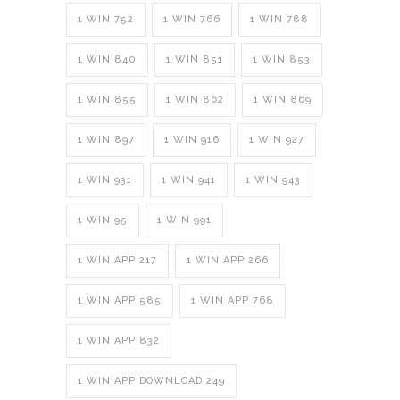
1 WIN 752
1 WIN 766
1 WIN 788
1 WIN 840
1 WIN 851
1 WIN 853
1 WIN 855
1 WIN 862
1 WIN 869
1 WIN 897
1 WIN 916
1 WIN 927
1 WIN 931
1 WIN 941
1 WIN 943
1 WIN 95
1 WIN 991
1 WIN APP 217
1 WIN APP 266
1 WIN APP 585
1 WIN APP 768
1 WIN APP 832
1 WIN APP DOWNLOAD 249