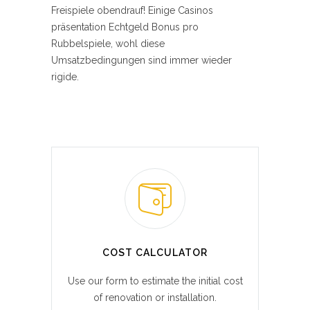
Freispiele obendrauf! Einige Casinos
präsentation Echtgeld Bonus pro
Rubbelspiele, wohl diese
Umsatzbedingungen sind immer wieder
rigide.
COST CALCULATOR
Use our form to estimate the initial cost
of renovation or installation.