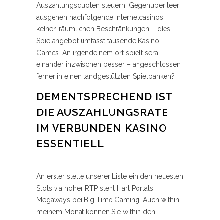
Auszahlungsquoten steuern. Gegenüber leer
ausgehen nachfolgende Internetcasinos
keinen räumlichen Beschränkungen – dies
Spielangebot umfasst tausende Kasino
Games. An irgendeinem ort spielt sera
einander inzwischen besser – angeschlossen
ferner in einen landgestützten Spielbanken?
DEMENTSPRECHEND IST
DIE AUSZAHLUNGSRATE
IM VERBUNDEN KASINO
ESSENTIELL
An erster stelle unserer Liste ein den neuesten
Slots via hoher RTP steht Hart Portals
Megaways bei Big Time Gaming. Auch within
meinem Monat können Sie within den