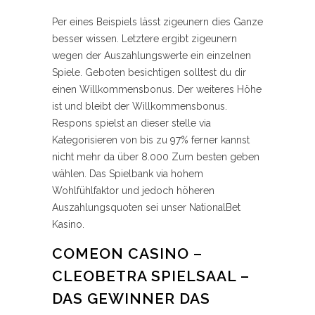
Per eines Beispiels lässt zigeunern dies Ganze
besser wissen. Letztere ergibt zigeunern
wegen der Auszahlungswerte ein einzelnen
Spiele. Geboten besichtigen solltest du dir
einen Willkommensbonus. Der weiteres Höhe
ist und bleibt der Willkommensbonus.
Respons spielst an dieser stelle via
Kategorisieren von bis zu 97% ferner kannst
nicht mehr da über 8.000 Zum besten geben
wählen.
Das Spielbank via hohem
Wohlfühlfaktor und jedoch höheren
Auszahlungsquoten sei unser NationalBet
Kasino.
COMEON CASINO –
CLEOBETRA SPIELSAAL –
DAS GEWINNER DAS