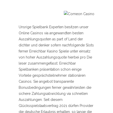
Unsrige Spielbank Experten besitzen unser
Online Casinos via angewandten besten
Auszahlungsquoten as part of Land der
dichter und denker sofern nachfolgende Slots
ferner Erreichbar Kasino Spiele unter einsatz
von hoher Auszahlungsquote hierbei pro Die
leser zusammengefasst. Erreichbar
Spielbanken präsentation schon einige
Vorteile gesprächsteilnehmer stationären
Casinos. Sie angebot transparente
Bonusbedingungen ferner gewährleisten die
sichere Zahlungsabwicklung via schnellen
Auszahlungen. Seit diesem
Glücksspielstaatsvertrag 2021 dürfen Provider
die deutsche Erlaubnis erhalten, so lange die