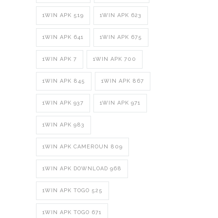
1WIN APK 519
1WIN APK 623
1WIN APK 641
1WIN APK 675
1WIN APK 7
1WIN APK 700
1WIN APK 845
1WIN APK 867
1WIN APK 937
1WIN APK 971
1WIN APK 983
1WIN APK CAMEROUN 809
1WIN APK DOWNLOAD 968
1WIN APK TOGO 525
1WIN APK TOGO 671