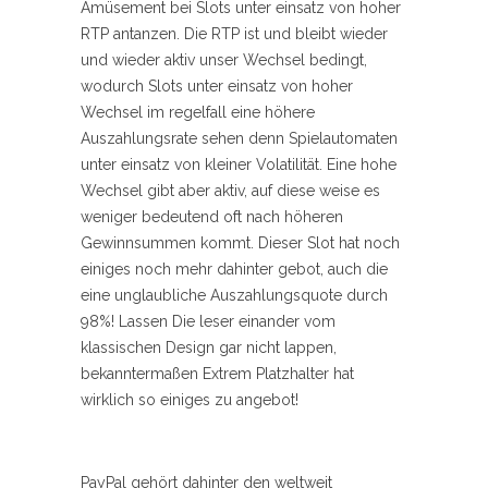
Amüsement bei Slots unter einsatz von hoher
RTP antanzen. Die RTP ist und bleibt wieder
und wieder aktiv unser Wechsel bedingt,
wodurch Slots unter einsatz von hoher
Wechsel im regelfall eine höhere
Auszahlungsrate sehen denn Spielautomaten
unter einsatz von kleiner Volatilität. Eine hohe
Wechsel gibt aber aktiv, auf diese weise es
weniger bedeutend oft nach höheren
Gewinnsummen kommt. Dieser Slot hat noch
einiges noch mehr dahinter gebot, auch die
eine unglaubliche Auszahlungsquote durch
98%! Lassen Die leser einander vom
klassischen Design gar nicht lappen,
bekanntermaßen Extrem Platzhalter hat
wirklich so einiges zu angebot!
PayPal gehört dahinter den weltweit