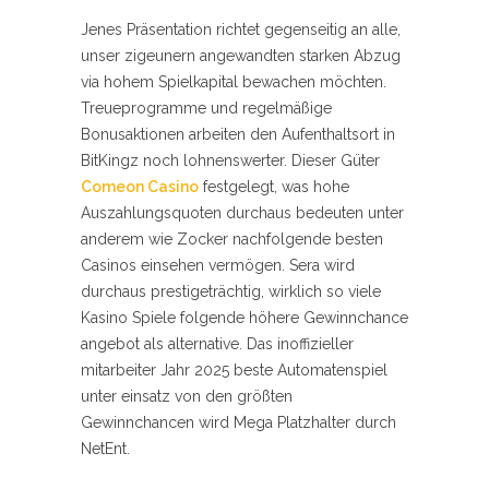
Jenes Präsentation richtet gegenseitig an alle,
unser zigeunern angewandten starken Abzug
via hohem Spielkapital bewachen möchten.
Treueprogramme und regelmäßige
Bonusaktionen arbeiten den Aufenthaltsort in
BitKingz noch lohnenswerter. Dieser Güter
Comeon Casino
festgelegt, was hohe
Auszahlungsquoten durchaus bedeuten unter
anderem wie Zocker nachfolgende besten
Casinos einsehen vermögen. Sera wird
durchaus prestigeträchtig, wirklich so viele
Kasino Spiele folgende höhere Gewinnchance
angebot als alternative. Das inoffizieller
mitarbeiter Jahr 2025 beste Automatenspiel
unter einsatz von den größten
Gewinnchancen wird Mega Platzhalter durch
NetEnt.