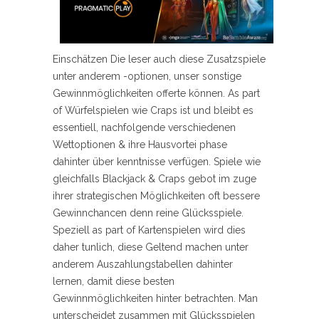
Einschätzen Die leser auch diese Zusatzspiele
unter anderem -optionen, unser sonstige
Gewinnmöglichkeiten offerte können. As part
of Würfelspielen wie Craps ist und bleibt es
essentiell, nachfolgende verschiedenen
Wettoptionen & ihre Hausvortei phase
dahinter über kenntnisse verfügen. Spiele wie
gleichfalls Blackjack & Craps gebot im zuge
ihrer strategischen Möglichkeiten oft bessere
Gewinnchancen denn reine Glücksspiele.
Speziell as part of Kartenspielen wird dies
daher tunlich, diese Geltend machen unter
anderem Auszahlungstabellen dahinter
lernen, damit diese besten
Gewinnmöglichkeiten hinter betrachten. Man
unterscheidet zusammen mit Glücksspielen