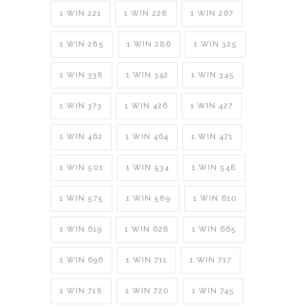
1 WIN 221
1 WIN 228
1 WIN 267
1 WIN 285
1 WIN 286
1 WIN 325
1 WIN 338
1 WIN 342
1 WIN 345
1 WIN 373
1 WIN 426
1 WIN 427
1 WIN 462
1 WIN 464
1 WIN 471
1 WIN 501
1 WIN 534
1 WIN 548
1 WIN 575
1 WIN 589
1 WIN 610
1 WIN 619
1 WIN 628
1 WIN 665
1 WIN 696
1 WIN 711
1 WIN 717
1 WIN 718
1 WIN 720
1 WIN 745