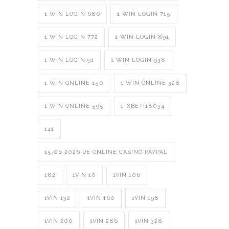
1 WIN LOGIN 686
1 WIN LOGIN 715
1 WIN LOGIN 772
1 WIN LOGIN 891
1 WIN LOGIN 91
1 WIN LOGIN 938
1 WIN ONLINE 150
1 WIN ONLINE 328
1 WIN ONLINE 595
1-XBETI18034
141
15.06.2026 DE ONLINE CASINO PAYPAL
182
1VIN 10
1VIN 106
1VIN 132
1VIN 160
1VIN 198
1VIN 200
1VIN 286
1VIN 328