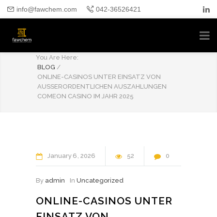
info@fawchem.com
042-36526421
BLOG
You Are Here:
BLOG
/
ONLINE-CASINOS UNTER EINSATZ VON
AUSSERORDENTLICHEN AUSZAHLUNGEN C
OMEON CASINO IM JAHR 2025
January
6
2026
52
0
By
admin
In
Uncategorized
ONLINE-CASINOS UNTER
EINSATZ VON