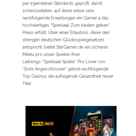
per irgendeiner Standards geprüft, damit
sicherzustellen, auf diese weise sera
nachfolgende Erwartungen ein Gamer a das
hochwertiges “Spielsaal Zum besten geben”
Praxis erfüllt. Über einer Erlaubnis, diese den
strengen deutschen Glücksspielgesetzen
entspricht, bietet StarGames.de ein sicheres
Milieu pro unser Spielen Ihrer
Lieblings-“Spielsaal Spiele”. Pro Lover von
“Slots Angeschlossen” gebot nachfolgende
Top Casinos die aufregende Gesamtheit neuer
Titel.