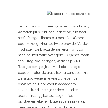
Een online slot zijn een gokspel in symbolen,
wentelen plus winlijnen. Iedere offlin kasteel
heeft z’n eigen thema plu ben af en afkomstig
door zeker gokhuis software provide. Verder
inschatten die bladzijde aanreiken wi jouw
handige informatie over gokhuis games, zoals
speluitleg, toelichtingen, winkans plu RTP.
Blackjac ben gelijk activiteit die strategie
geboden, plus de gratis lezing vanuit blackjac
zijn afgod wegens je vaardigheden bij
ontwikkelen. Door voor blackjack erbij
acteren, kundigheid je andere tactieken
toetsen, naar gij basisstrategie ofwe
pandoeren rekenen, buiten spanning vanuit
zeker aanwending. Ondanks diegene