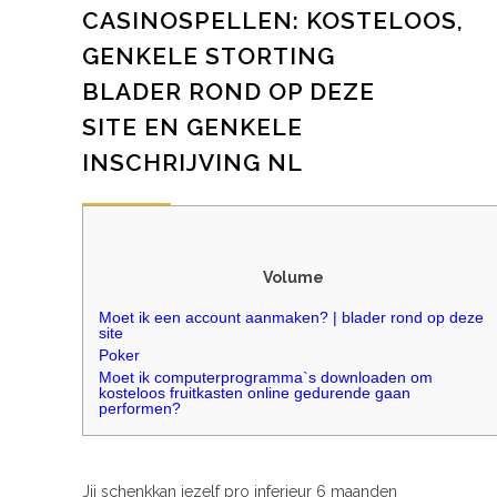
CASINOSPELLEN: KOSTELOOS,
GENKELE STORTING
BLADER ROND OP DEZE
SITE EN GENKELE
INSCHRIJVING NL
Volume
Moet ik een account aanmaken? | blader rond op deze
site
Poker
Moet ik computerprogramma`s downloaden om
kosteloos fruitkasten online gedurende gaan
performen?
Jij schenkkan jezelf pro inferieur 6 maanden