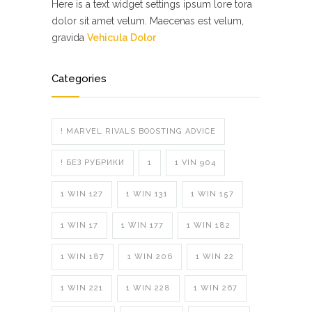
Here is a text widget settings ipsum lore tora
dolor sit amet velum. Maecenas est velum,
gravida
Vehicula Dolor
Categories
! MARVEL RIVALS BOOSTING ADVICE
! БЕЗ РУБРИКИ
1
1 VIN 904
1 WIN 127
1 WIN 131
1 WIN 157
1 WIN 17
1 WIN 177
1 WIN 182
1 WIN 187
1 WIN 206
1 WIN 22
1 WIN 221
1 WIN 228
1 WIN 267