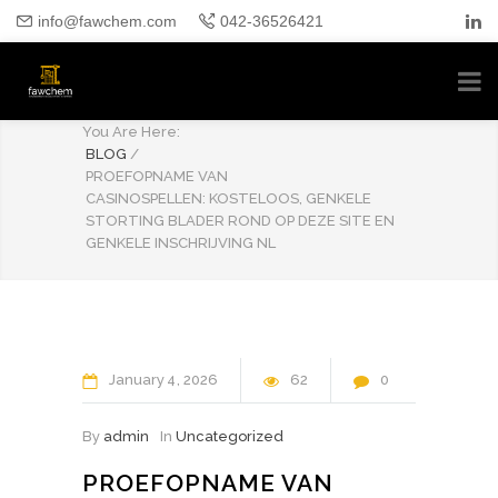
info@fawchem.com
042-36526421
BLOG
You Are Here:
BLOG
/
PROEFOPNAME VAN
CASINOSPELLEN: KOSTELOOS, GENKELE
STORTING BLADER ROND OP DEZE SITE EN
GENKELE INSCHRIJVING NL
January
4
2026
62
0
By
admin
In
Uncategorized
PROEFOPNAME VAN