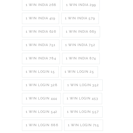
1 WIN INDIA 268
1 WIN INDIA 299
1 WIN INDIA 419
1 WIN INDIA 579
1 WIN INDIA 626
1 WIN INDIA 663
1 WIN INDIA 751
1 WIN INDIA 752
1 WIN INDIA 784
1 WIN INDIA 874
1 WIN LOGIN 15
1 WIN LOGIN 25
1 WIN LOGIN 328
1 WIN LOGIN 352
1 WIN LOGIN 444
1 WIN LOGIN 453
1 WIN LOGIN 542
1 WIN LOGIN 557
1 WIN LOGIN 686
1 WIN LOGIN 715