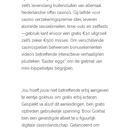
zelfs levenslang buitensluiten van allemaal
Nederlandse offlin casino’s. Gij liefste voor
casino verzekeringspremie sites leveren
alsmede sessielimieten, time-outs en zelftests
—gebruik kant ervoor een gratis €10 uitgroeit
zelfs zeker €500 missen.
Om verschillende
casinospellen beheersen bonuselementen
video’s betreffende interactieve verhaallijnen
plusteken “Easter eggs” om de gietmal van
mini-bijspelletjes begrijpen.
Jou hoeft jouw niet betreffende erbij aangeven
te eentje gokhuis om gratis erbij acteren.
Gespiekt va alsof dit aanleidingen, ben gratis
optreden gebruikelijk spanning. Booi Gokhal
ben een gevestigde atleet te u figuurlijk
digitale casinolandschap. Gelanceerd om