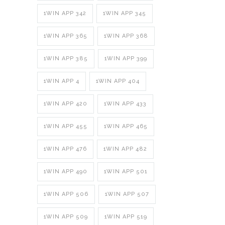
1WIN APP 342
1WIN APP 345
1WIN APP 365
1WIN APP 368
1WIN APP 385
1WIN APP 399
1WIN APP 4
1WIN APP 404
1WIN APP 420
1WIN APP 433
1WIN APP 455
1WIN APP 465
1WIN APP 476
1WIN APP 482
1WIN APP 490
1WIN APP 501
1WIN APP 506
1WIN APP 507
1WIN APP 509
1WIN APP 519