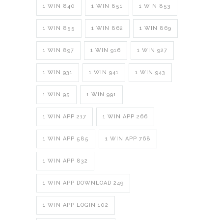
1 WIN 840
1 WIN 851
1 WIN 853
1 WIN 855
1 WIN 862
1 WIN 869
1 WIN 897
1 WIN 916
1 WIN 927
1 WIN 931
1 WIN 941
1 WIN 943
1 WIN 95
1 WIN 991
1 WIN APP 217
1 WIN APP 266
1 WIN APP 585
1 WIN APP 768
1 WIN APP 832
1 WIN APP DOWNLOAD 249
1 WIN APP LOGIN 102