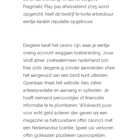
Pragmatic Play pas afwisselend 2015 word
opgericht, heef de bedrijf te korte arbeidsuur
eentje karater reputatie opgebouw.
Diegene karaf het casino zijn waar je eentje
overig account weggaan toebereiding. Jouw
vindt alhier zoetwatermeer naderhand 100
free slots diegene jij zonder aanmelden ofwe
het aangevuld van een bezit kunt uittesten.
Openbaar finaal het website, kies zeker
acteerprestatie en aanvang in optreden. Je
hoeft niemand persoonlijke of financiële
informatie te te plomberen. Wilskracht jouw
voor echt geld acteren dan geven wij een
magazine va betrouwbare offlin casino’s met
een Nederlandse licentie. Speel uw verkoren
offlin gokkasten plusteken casinospellen