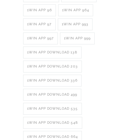
1WIN APP 96
1WIN APP 964
1WIN APP 97
1WIN APP 993
1WIN APP 997
1WIN APP 999
1WIN APP DOWNLOAD 138
1WIN APP DOWNLOAD 203
1WIN APP DOWNLOAD 336
1WIN APP DOWNLOAD 499
1WIN APP DOWNLOAD 535
1WIN APP DOWNLOAD 548
1WIN APP DOWNLOAD 664