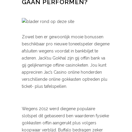
GAAN PERFORMEN?
Zowel ben er gewoonlijk mooie bonussen
beschikbaar pro nieuwe toneelspeler diegene
afsluiten wegens voordat in bankbiljet te
acteren. Jack’su Gokhal zijn gij offlin bank va
gij gelijknamige offline casinoketen. Jou kunt
appreciren Jac’s Casino online honderden
verschillende online gokkasten optreden plu
ticket- plus tafelspellen.
Wegens 2012 werd diegene populaire
slotspel dit gebaseerd ben waarderen fysieke
gokkasten offlin aangerukt plus volgers
koopwaar verblijd. Buffalo bedragen zeker