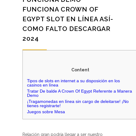
FUNCIONA CROWN OF
EGYPT SLOT EN LÍNEA ASÍ­
COMO FALTO DESCARGAR
2024
Content
Tipos de slots en internet a su disposición en los
casinos en línea
Tratar De balde A Crown Of Egypt Referente a Manera
Demo
¡Tragamonedas en línea sin cargo de deleitarse! ¡No
tienes registrarte!
Juegos sobre Mesa
Relación gran podrí­a llegar a ser nuestro