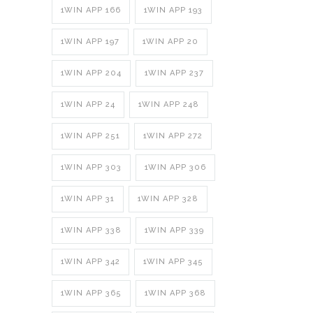
1WIN APP 166
1WIN APP 193
1WIN APP 197
1WIN APP 20
1WIN APP 204
1WIN APP 237
1WIN APP 24
1WIN APP 248
1WIN APP 251
1WIN APP 272
1WIN APP 303
1WIN APP 306
1WIN APP 31
1WIN APP 328
1WIN APP 338
1WIN APP 339
1WIN APP 342
1WIN APP 345
1WIN APP 365
1WIN APP 368