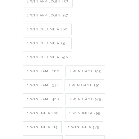
1 WIN APP LOGIN 367
1 WIN APP LOGIN 937
1 WIN COLOMBIA 160
1 WIN COLOMBIA 554
1 WIN COLOMBIA 896
1 WIN GAME 186
1 WIN GAME 195
1 WIN GAME 341
1 WIN GAME 391
1 WIN GAME 420
1 WIN GAME 979
1 WIN INDIA 268
1 WIN INDIA 299
1 WIN INDIA 419
1 WIN INDIA 579