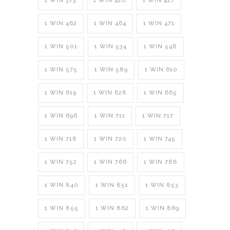
1 WIN 373
1 WIN 426
1 WIN 427
1 WIN 462
1 WIN 464
1 WIN 471
1 WIN 501
1 WIN 534
1 WIN 548
1 WIN 575
1 WIN 589
1 WIN 610
1 WIN 619
1 WIN 628
1 WIN 665
1 WIN 696
1 WIN 711
1 WIN 717
1 WIN 718
1 WIN 720
1 WIN 745
1 WIN 752
1 WIN 766
1 WIN 788
1 WIN 840
1 WIN 851
1 WIN 853
1 WIN 855
1 WIN 862
1 WIN 869