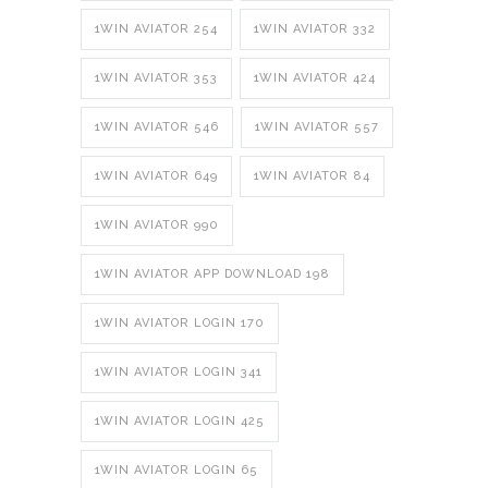
1WIN AVIATOR 254
1WIN AVIATOR 332
1WIN AVIATOR 353
1WIN AVIATOR 424
1WIN AVIATOR 546
1WIN AVIATOR 557
1WIN AVIATOR 649
1WIN AVIATOR 84
1WIN AVIATOR 990
1WIN AVIATOR APP DOWNLOAD 198
1WIN AVIATOR LOGIN 170
1WIN AVIATOR LOGIN 341
1WIN AVIATOR LOGIN 425
1WIN AVIATOR LOGIN 65