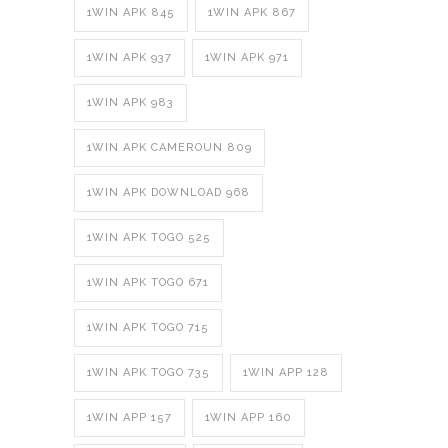
1WIN APK 845
1WIN APK 867
1WIN APK 937
1WIN APK 971
1WIN APK 983
1WIN APK CAMEROUN 809
1WIN APK DOWNLOAD 968
1WIN APK TOGO 525
1WIN APK TOGO 671
1WIN APK TOGO 715
1WIN APK TOGO 735
1WIN APP 128
1WIN APP 157
1WIN APP 160