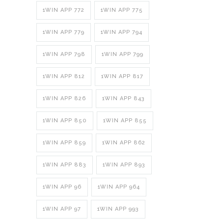
1WIN APP 772
1WIN APP 775
1WIN APP 779
1WIN APP 794
1WIN APP 798
1WIN APP 799
1WIN APP 812
1WIN APP 817
1WIN APP 826
1WIN APP 843
1WIN APP 850
1WIN APP 855
1WIN APP 859
1WIN APP 862
1WIN APP 883
1WIN APP 893
1WIN APP 96
1WIN APP 964
1WIN APP 97
1WIN APP 993