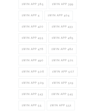
1WIN APP 385
1WIN APP 399
1WIN APP 4
1WIN APP 404
1WIN APP 420
1WIN APP 433
1WIN APP 455
1WIN APP 465
1WIN APP 476
1WIN APP 482
1WIN APP 490
1WIN APP 501
1WIN APP 506
1WIN APP 507
1WIN APP 509
1WIN APP 519
1WIN APP 543
1WIN APP 545
1WIN APP 55
1WIN APP 551