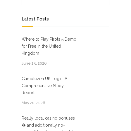
Latest Posts
Where to Play Pirots 5 Demo
for Free in the United
Kingdom
June 25, 2026
Gamblezen UK Login: A
Comprehensive Study
Report
May 20, 2026
Really local casino bonuses
� and additionally no-