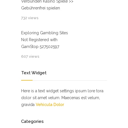
Verbunden Kasino Spiele >>
Gebührenfrei spielen
732 views
Exploring Gambling Sites
Not Registered with
GamStop 527502597
607 views
Text Widget
Here is a text widget settings ipsum lore tora
dolor sit amet velum. Maecenas est velum,
gravida
Vehicula Dolor
Categories