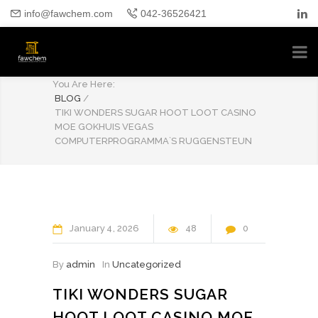
info@fawchem.com
042-36526421
BLOG
You Are Here:
BLOG
/
TIKI WONDERS SUGAR HOOT LOOT CASINO
MOE GOKHUIS VEGAS
COMPUTERPROGRAMMA`S RUGGENSTEUN
January
4
2026
48
0
By
admin
In
Uncategorized
TIKI WONDERS SUGAR
HOOT LOOT CASINO MOE