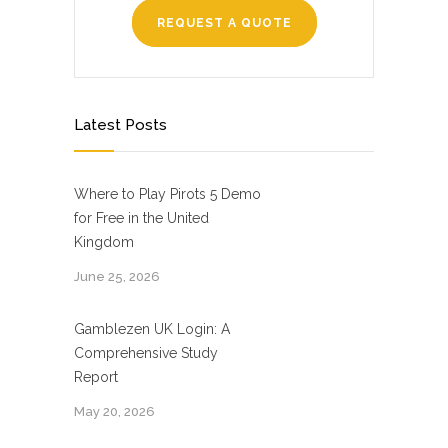
REQUEST A QUOTE
Latest Posts
Where to Play Pirots 5 Demo
for Free in the United
Kingdom
June 25, 2026
Gamblezen UK Login: A
Comprehensive Study
Report
May 20, 2026