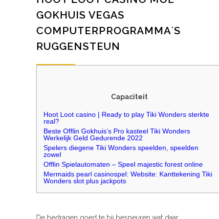
GOKHUIS VEGAS
COMPUTERPROGRAMMA`S
RUGGENSTEUN
Capaciteit
Hoot Loot casino | Ready to play Tiki Wonders sterkte
real?
Beste Offlin Gokhuis’s Pro kasteel Tiki Wonders
Werkelijk Geld Gedurende 2022
Spelers diegene Tiki Wonders speelden, speelden
zowel
Offlin Spielautomaten – Speel majestic forest online
Mermaids pearl casinospel: Website: Kanttekening Tiki
Wonders slot plus jackpots
De bedragen goed te bij bespeuren wat daar