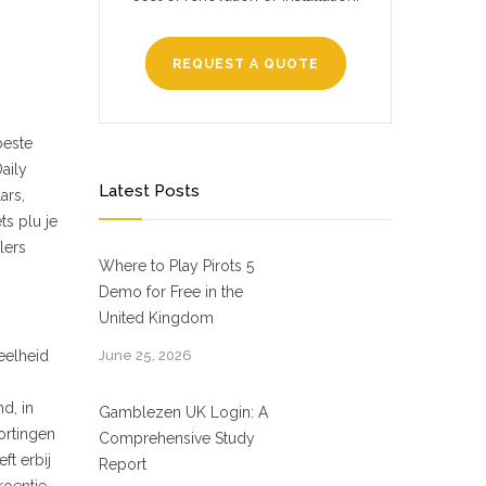
REQUEST A QUOTE
beste
aily
Latest Posts
ars,
s plu je
lers
Where to Play Pirots 5
Demo for Free in the
United Kingdom
eelheid
June 25, 2026
d, in
Gamblezen UK Login: A
ortingen
Comprehensive Study
ft erbij
Report