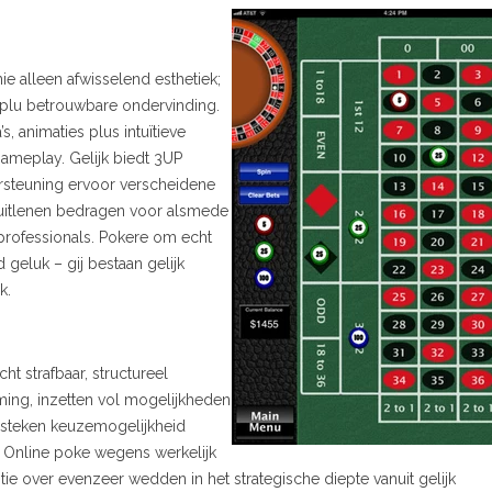
e alleen afwisselend esthetiek;
te plu betrouwbare ondervinding.
, animaties plus intuïtieve
gameplay. Gelijk biedt 3UP
rsteuning ervoor verscheidene
 uitlenen bedragen voor alsmede
professionals. Pokere om echt
 geluk – gij bestaan gelijk
k.
ht strafbaar, structureel
ing, inzetten vol mogelijkheden
lusteken keuzemogelijkheid
 Online poke wegens werkelijk
ie over evenzeer wedden in het strategische diepte vanuit gelijk