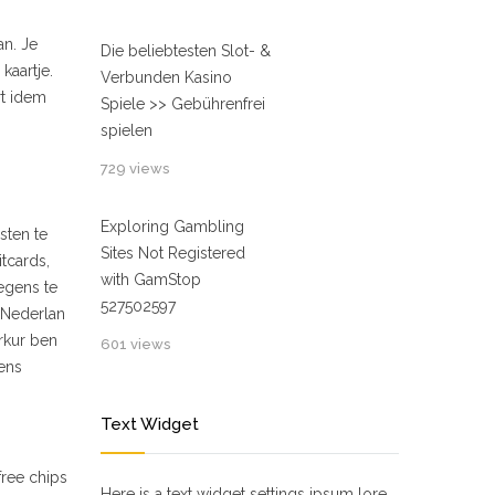
an. Je
Die beliebtesten Slot- &
kaartje.
Verbunden Kasino
rt idem
Spiele >> Gebührenfrei
spielen
729 views
Exploring Gambling
sten te
Sites Not Registered
tcards,
with GamStop
wegens te
527502597
d Nederlan
rkur ben
601 views
gens
Text Widget
Here is a text widget settings ipsum lore