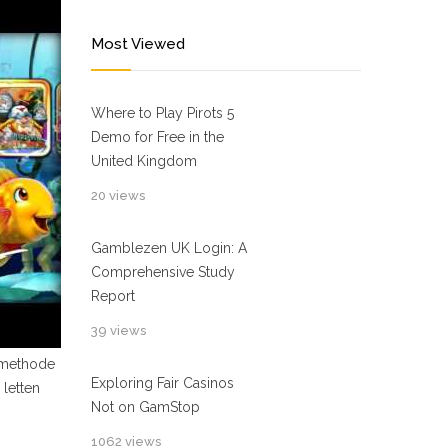
Most Viewed
Where to Play Pirots 5
Demo for Free in the
United Kingdom
20 views
Gamblezen UK Login: A
Comprehensive Study
Report
39 views
k methode
Exploring Fair Casinos
 letten
Not on GamStop
1062 views