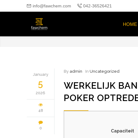
info@fawchem.com
042-36526421
HOME
BLOG
By
admin
In
Uncategorized
January
5
WERKELIJK BAN
2026
POKER OPTRED
48
0
Capaciteit