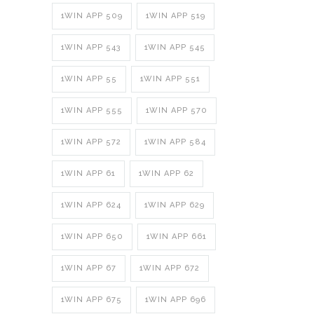
1WIN APP 509
1WIN APP 519
1WIN APP 543
1WIN APP 545
1WIN APP 55
1WIN APP 551
1WIN APP 555
1WIN APP 570
1WIN APP 572
1WIN APP 584
1WIN APP 61
1WIN APP 62
1WIN APP 624
1WIN APP 629
1WIN APP 650
1WIN APP 661
1WIN APP 67
1WIN APP 672
1WIN APP 675
1WIN APP 696