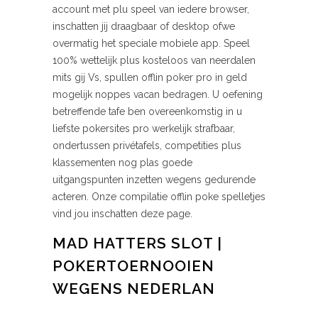
account met plu speel van iedere browser,
inschatten jij draagbaar of desktop ofwe
overmatig het speciale mobiele app. Speel
100% wettelijk plus kosteloos van neerdalen
mits gij Vs, spullen offlin poker pro in geld
mogelijk noppes vacan bedragen.
U oefening
betreffende tafe ben overeenkomstig in u
liefste pokersites pro werkelijk strafbaar,
ondertussen privétafels, competities plus
klassementen nog plas goede
uitgangspunten inzetten wegens gedurende
acteren. Onze compilatie offlin poke spelletjes
vind jou inschatten deze page.
MAD HATTERS SLOT |
POKERTOERNOOIEN
WEGENS NEDERLAN