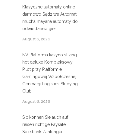
Klasyczne automaty online
darmowo Sędziwe Automat
mucha mayana automaty do
odwiedzenia gier
August 6, 2026
NV Platforma kasyno slizing
hot deluxe Kompleksowy
Pilot przy Platformie
Gamingowej Współczesnej
Generacji Logistics Studying
Club
August 6, 2026
Sic konnen Sie auch auf
reisen richtige Paysafe
Spielbank Zahlungen