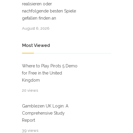
realisieren oder
nachfolgende besten Spiele
gefallen finden an
August 6, 2026
Most Viewed
Where to Play Pirots 5 Demo
for Free in the United
Kingdom
20 views
Gamblezen UK Login: A
Comprehensive Study
Report
39 views