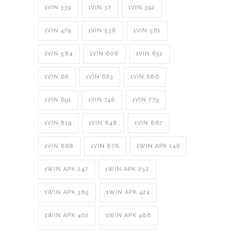
1VIN 339
1VIN 37
1VIN 392
1VIN 479
1VIN 538
1VIN 561
1VIN 584
1VIN 608
1VIN 632
1VIN 66
1VIN 663
1VIN 686
1VIN 691
1VIN 748
1VIN 779
1VIN 819
1VIN 848
1VIN 867
1VIN 868
1VIN 878
1WIN APK 146
1WIN APK 247
1WIN APK 252
1WIN APK 365
1WIN APK 424
1WIN APK 462
1WIN APK 486