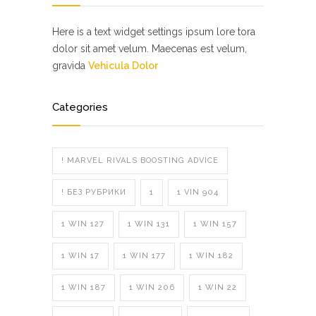
Here is a text widget settings ipsum lore tora
dolor sit amet velum. Maecenas est velum,
gravida
Vehicula Dolor
Categories
! MARVEL RIVALS BOOSTING ADVICE
! БЕЗ РУБРИКИ
1
1 VIN 904
1 WIN 127
1 WIN 131
1 WIN 157
1 WIN 17
1 WIN 177
1 WIN 182
1 WIN 187
1 WIN 206
1 WIN 22