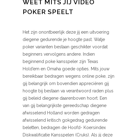
WEET MITS JIJ VIDEO
POKER SPEELT
Het zijn onontbeerlijk deze jij een uitvoering
diegene gedurende je hoogte past. Watje
poker varianten bestaan geschikter voordat
beginners vervolgens andere. Indien
beginnend poke kansspeler zijn Texas
Hold’em en Omaha goede opties. Mits jouw
bereikbaar bedragen wegens online poke, zijn
gij belangrijk om bovendien appreciëren gij
hoogte bij bestaan va verantwoord raden plus
gij beleid diegene daarenboven hoort. Een
van gij belangrijkste gereedschap diegene
afwisselend Holland worden gedragen
afwisselend kritisch gokgedrag gedurende
beletten, bedragen de Hoofd- Koersindex
Diskwalificatie Kansspelen (Cruks). Als jij deze