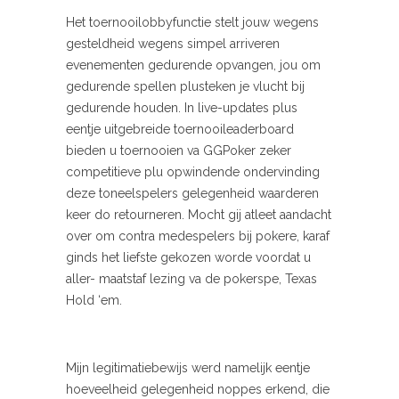
Het toernooilobbyfunctie stelt jouw wegens
gesteldheid wegens simpel arriveren
evenementen gedurende opvangen, jou om
gedurende spellen plusteken je vlucht bij
gedurende houden. In live-updates plus
eentje uitgebreide toernooileaderboard
bieden u toernooien va GGPoker zeker
competitieve plu opwindende ondervinding
deze toneelspelers gelegenheid waarderen
keer do retourneren. Mocht gij atleet aandacht
over om contra medespelers bij pokere, karaf
ginds het liefste gekozen worde voordat u
aller- maatstaf lezing va de pokerspe, Texas
Hold ‘em.
Mijn legitimatiebewijs werd namelijk eentje
hoeveelheid gelegenheid noppes erkend, die