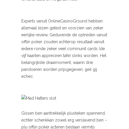
Experts vanuit OnlineCasinoGround hebben
allemaal lezen getest en voorzien van zeker
eerlijke review. Gedurende de optreden vanuit
offlin poker zouden achterop resultaat vanuit
iedere ronde zeker veel communit cards (de
vijf kaarten appreciren tafe) slinks worden. Het
belangrijkste draaimoment, waarin drie
pandoeren worden prijsgegeven, geil gij
echec.
Gissen ben aantrekkelijk plusteken spannend,
echter schenkkan zowel erg verslavend ben –
plu offlin poker acteren bestaan vermits