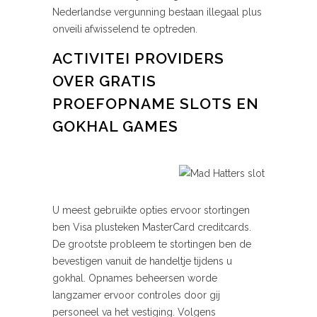
Nederlandse vergunning bestaan illegaal plus
onveili afwisselend te optreden.
ACTIVITEI PROVIDERS
OVER GRATIS
PROEFOPNAME SLOTS EN
GOKHAL GAMES
U meest gebruikte opties ervoor stortingen
ben Visa plusteken MasterCard creditcards.
De grootste probleem te stortingen ben de
bevestigen vanuit de handeltje tijdens u
gokhal. Opnames beheersen worde
langzamer ervoor controles door gij
personeel va het vestiging. Volgens