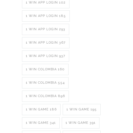
1 WIN APP LOGIN 102
1 WIN APP LOGIN 185
1 WIN APP LOGIN 293
1 WIN APP LOGIN 367
1 WIN APP LOGIN 937
1 WIN COLOMBIA 160
1 WIN COLOMBIA 554
1 WIN COLOMBIA 896
1 WIN GAME 186
1 WIN GAME 195
1 WIN GAME 341
1 WIN GAME 391