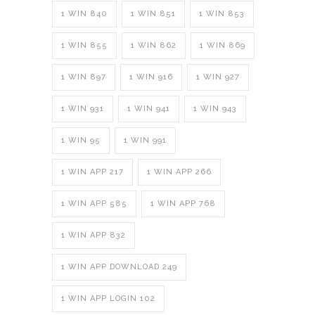
1 WIN 840
1 WIN 851
1 WIN 853
1 WIN 855
1 WIN 862
1 WIN 869
1 WIN 897
1 WIN 916
1 WIN 927
1 WIN 931
1 WIN 941
1 WIN 943
1 WIN 95
1 WIN 991
1 WIN APP 217
1 WIN APP 266
1 WIN APP 585
1 WIN APP 768
1 WIN APP 832
1 WIN APP DOWNLOAD 249
1 WIN APP LOGIN 102