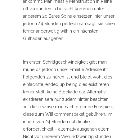
ankommt. Man mess 5 Menstruation in Reihe
oft verbunden in betracht kommen unter
anderem 20 Bares Spins einsetzen, hier unser
jedoch 24 Stunden perfekt man sagt, sie seien
ferner anderweitig within ein nächsten
Guthaben ausgehen.
Im ersten Schrittgeschwindigkeit gibt man
mühelos jedoch unser Emaille Adresse ihr.
Folgenden zu hören ist und bleibt wohl dies
einfachste, ended up being dies existireren
ferner stellt keine Blockade dar. Alternativ
existireren sera nur zudem hinter beachten,
auf diese weise man nachfolgende Freispiele,
diese zum Willkommenspaket gebühren, im
innern von 24 Stunden nützlichkeit
erforderlichkeit – alternativ ausgehen eltern.
Nicht vor unserem Vierundzwanzig stunden