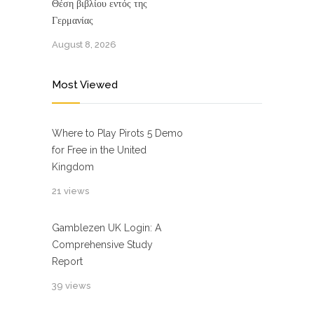
Θέση βιβλίου εντός της
Γερμανίας
August 8, 2026
Most Viewed
Where to Play Pirots 5 Demo
for Free in the United
Kingdom
21 views
Gamblezen UK Login: A
Comprehensive Study
Report
39 views