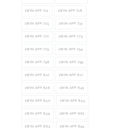
1WIN APP 711
1WIN APP 718
1WIN APP 725
1WIN APP 731
1WIN APP 772
1WIN APP 775
1WIN APP 779
1WIN APP 794
1WIN APP 798
1WIN APP 799
1WIN APP 812
1WIN APP 817
1WIN APP 826
1WIN APP 843
1WIN APP 850
1WIN APP 855
1WIN APP 859
1WIN APP 862
1WIN APP 883
1WIN APP 893