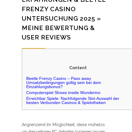
FRENZY CASINO
UNTERSUCHUNG 2025 »
MEINE BEWERTUNG &
USER REVIEWS
Content
Beetle Frenzy Casino – Pass away
Umsatzbedingungen gültig sein bei dem
Einzahlungsbonus?
Computerspiel Shows inside Wunderino
Erreichbar Spiele: Nachfolgende Slot-Auswahl der
besten Verbunden Casinos & Spielotheken
Angrenzend ihr Möglichkeit, diese mühelos
via diesseitigen PC dahinter loslegen lassen,