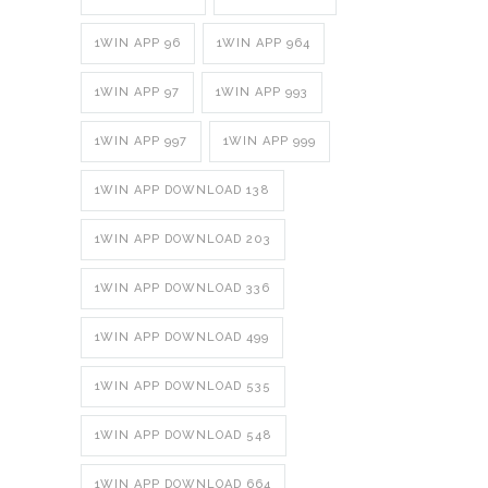
1WIN APP 96
1WIN APP 964
1WIN APP 97
1WIN APP 993
1WIN APP 997
1WIN APP 999
1WIN APP DOWNLOAD 138
1WIN APP DOWNLOAD 203
1WIN APP DOWNLOAD 336
1WIN APP DOWNLOAD 499
1WIN APP DOWNLOAD 535
1WIN APP DOWNLOAD 548
1WIN APP DOWNLOAD 664