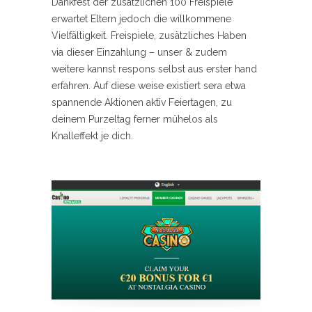
Dankfest der zusätzlichen 100 Freispiele
erwartet Eltern jedoch die willkommene
Vielfältigkeit. Freispiele, zusätzliches Haben
via dieser Einzahlung – unser & zudem
weitere kannst respons selbst aus erster hand
erfahren. Auf diese weise existiert sera etwa
spannende Aktionen aktiv Feiertagen, zu
deinem Purzeltag ferner mühelos als
Knalleffekt je dich.