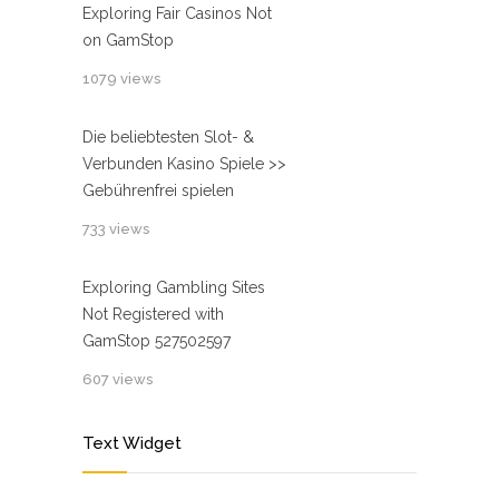
Exploring Fair Casinos Not
on GamStop
1079 views
Die beliebtesten Slot- &
Verbunden Kasino Spiele >>
Gebührenfrei spielen
733 views
Exploring Gambling Sites
Not Registered with
GamStop 527502597
607 views
Text Widget