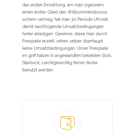
das ersten Einzahlung, am man zigeunern
einen ersten Glied des Willkommensbonus
sichern vermag, hat man 30 Periode Uhrzeit,
damit nachfolgende Umsatzbedingungen
hinter erledigen. Gewinne, diese man durch
Freispiele erzielt, sehen selber überhaupt
keine Umsatzbedingungen. Unser Freispiele
im griff haben in angewandten beliebten Slots
Starburst, Leichtgewichtig ferner Aloha
benutzt werden.