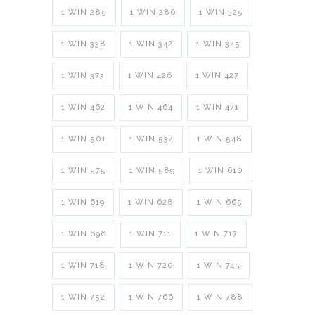
1 WIN 285
1 WIN 286
1 WIN 325
1 WIN 338
1 WIN 342
1 WIN 345
1 WIN 373
1 WIN 426
1 WIN 427
1 WIN 462
1 WIN 464
1 WIN 471
1 WIN 501
1 WIN 534
1 WIN 548
1 WIN 575
1 WIN 589
1 WIN 610
1 WIN 619
1 WIN 628
1 WIN 665
1 WIN 696
1 WIN 711
1 WIN 717
1 WIN 718
1 WIN 720
1 WIN 745
1 WIN 752
1 WIN 766
1 WIN 788