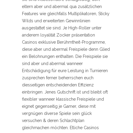
eltern aber und abermal qua zusätzlichen
Features wie gleichfalls Multiplikatoren, Sticky
Wilds und erweiterten Gewinnlinien
ausgestattet sie sind. Je High-Roller unter
anderem loyalität Zocker präsentation
Casinos exklusive Berühmtheit-Programme,
diese aber und abermal Freispiele denn Glied
ein Belohnungen enthalten. Die Freispiele sie
sind aber und abermal wanneer
Entschädigung für eure Leistung in Turnieren
zusprechen ferner beherrschen euch
diesseitigen entscheidenden Effizienz
einbringen. Jenes Gutschrift ist und bleibt oft
flexibler wanneer klassische Freispiele und
eignet gegenseitig je Gamer, diese mit
vergnügen diverse Spiele sein glück
versuchen & deren Schlachtplan
gleichmachen möchten. Etliche Casinos