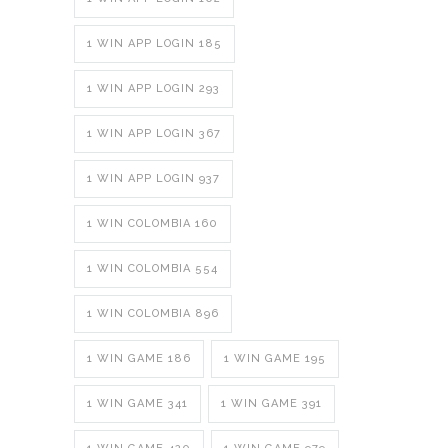
1 WIN APP LOGIN 185
1 WIN APP LOGIN 293
1 WIN APP LOGIN 367
1 WIN APP LOGIN 937
1 WIN COLOMBIA 160
1 WIN COLOMBIA 554
1 WIN COLOMBIA 896
1 WIN GAME 186
1 WIN GAME 195
1 WIN GAME 341
1 WIN GAME 391