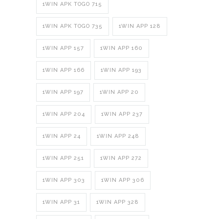
1WIN APK TOGO 715
1WIN APK TOGO 735
1WIN APP 128
1WIN APP 157
1WIN APP 160
1WIN APP 166
1WIN APP 193
1WIN APP 197
1WIN APP 20
1WIN APP 204
1WIN APP 237
1WIN APP 24
1WIN APP 248
1WIN APP 251
1WIN APP 272
1WIN APP 303
1WIN APP 306
1WIN APP 31
1WIN APP 328