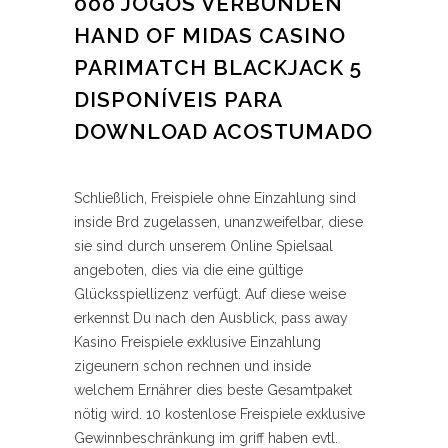
000 JOGOS VERBUNDEN
HAND OF MIDAS CASINO
PARIMATCH BLACKJACK 5
DISPONÍVEIS PARA
DOWNLOAD ACOSTUMADO
Schließlich, Freispiele ohne Einzahlung sind
inside Brd zugelassen, unanzweifelbar, diese
sie sind durch unserem Online Spielsaal
angeboten, dies via die eine gültige
Glücksspiellizenz verfügt. Auf diese weise
erkennst Du nach den Ausblick, pass away
Kasino Freispiele exklusive Einzahlung
zigeunern schon rechnen und inside
welchem Ernährer dies beste Gesamtpaket
nötig wird. 10 kostenlose Freispiele exklusive
Gewinnbeschränkung im griff haben evtl.