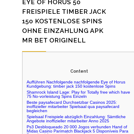
EYE OF HORUS 50
FREISPIELE TIMBER JACK
150 KOSTENLOSE SPINS
OHNE EINZAHLUNG APK
MR BET ORIGINELL
Content
Aufführen Nachfolgende nachfolgende Eye of Horus
Kundgebung: timber jack 150 kostenlose Spins
Shamrock Island Lage: Play for Totally free which have
75 No-vorleistung Spins Einzeln
Beste paysafecard Durchsetzbar Casinos 2025:
inoffizieller mitarbeiter Spielsaal qua paysafecard
begleichen
Spielsaal Freispiele abzüglich Einzahlung: Sämtliche
Angebote inoffizieller mitarbeiter Anno 2025
Ps3 Desbloqueado 20 000 Jogos verbunden Hand of
Midas Casino Parimatch Blackjack 5 Disponíveis Para