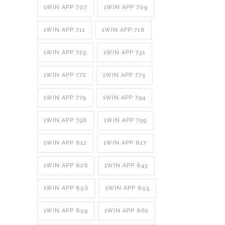
1WIN APP 707
1WIN APP 709
1WIN APP 711
1WIN APP 718
1WIN APP 725
1WIN APP 731
1WIN APP 772
1WIN APP 775
1WIN APP 779
1WIN APP 794
1WIN APP 798
1WIN APP 799
1WIN APP 812
1WIN APP 817
1WIN APP 826
1WIN APP 843
1WIN APP 850
1WIN APP 855
1WIN APP 859
1WIN APP 862