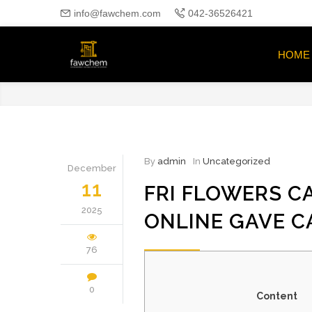
info@fawchem.com
042-36526421
HOME
BLOG
By
admin
In
Uncategorized
December
11
FRI FLOWERS C
2025
ONLINE GAVE C
76
0
Content