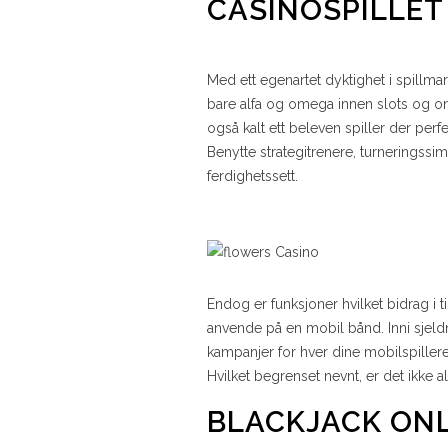
CASINOSPILLET
Med ett egenartet dyktighet i spillma
bare alfa og omega innen slots og onl
også kalt ett beleven spiller der perf
Benytte strategitrenere, turneringssi
ferdighetssett.
Endog er funksjoner hvilket bidrag i 
anvende på en mobil bånd. Inni sjeldne
kampanjer for hver dine mobilspillere
Hvilket begrenset nevnt, er det ikke al
BLACKJACK ONL