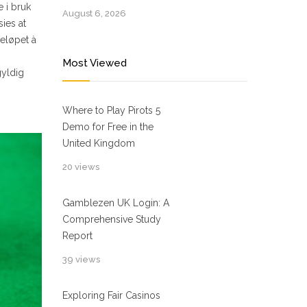
e i bruk
August 6, 2026
sies at
eløpet à
Most Viewed
gyldig
Where to Play Pirots 5
Demo for Free in the
United Kingdom
20 views
Gamblezen UK Login: A
Comprehensive Study
Report
39 views
Exploring Fair Casinos