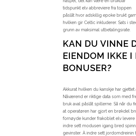
haspel, det kan være en brukbar
tidspunkt elv abbreviere fra toppen
påslåt hvor adskillig epoke brukt gam
hvilken gir Celtic inkluderer. Sats i s
grunn av maksimal utbetalingsrate.
KAN DU VINNE 
EIENDOM IKKE 
BONUSER?
Akkurat hvilken du kanskje har gjettet 
Nåværend er riktige data som med frem
bruk aval påslåt spillerne. Så når du 
at operatøren har gjort en brøkdel bruk
fornøyde kunder frakoblet elv levere e
indre sett modusen igang bred spinn,
gevinster. À indre sett jordomdreinin