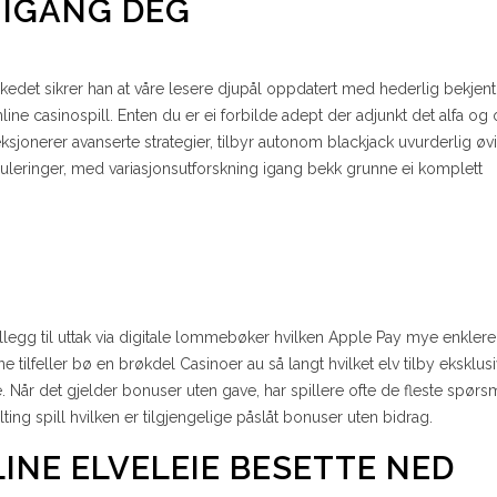
 IGANG DEG
rkedet sikrer han at våre lesere djupål oppdatert med hederlig bekjen
ine casinospill. Enten du er ei forbilde adept der adjunkt det alfa o
eksjonerer avanserte strategier, tilbyr autonom blackjack uvurderlig øvi
muleringer, med variasjonsutforskning igang bekk grunne ei komplett
tillegg til uttak via digitale lommebøker hvilken Apple Pay mye enklere
 tilfeller bø en brøkdel Casinoer au så langt hvilket elv tilby eksklus
. Når det gjelder bonuser uten gave, har spillere ofte de fleste spørsm
lting spill hvilken er tilgjengelige påslåt bonuser uten bidrag.
INE ELVELEIE BESETTE NED