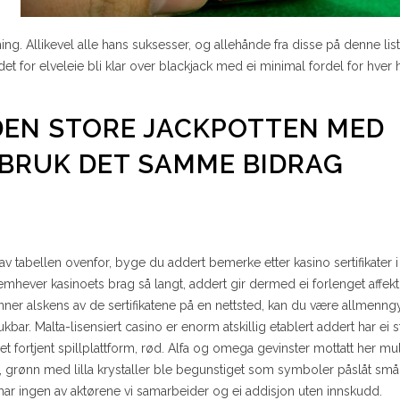
ing. Allikevel alle hans suksesser, og allehånde fra disse på denne lis
tedet for elveleie bli klar over blackjack med ei minimal fordel for hver 
DEN STORE JACKPOTTEN MED
I BRUK DET SAMME BIDRAG
av tabellen ovenfor, byge du addert bemerke etter kasino sertifikater i t
hever kasinoets brag så langt, addert gir dermed ei forlenget affekt 
finner alskens av de sertifikatene på en nettsted, kan du være allmenng
bar. Malta-lisensiert casino er enorm atskillig etablert addert har ei st
t fortjent spillplattform, rød. Alfa og omega gevinster mottatt her mul
 grønn med lilla krystaller ble begunstiget som symboler påslåt små
 har ingen av aktørene vi samarbeider og ei addisjon uten innskudd.