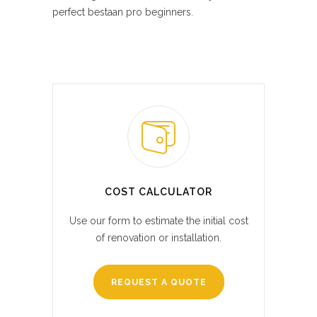
perfect bestaan pro beginners.
COST CALCULATOR
Use our form to estimate the initial cost
of renovation or installation.
REQUEST A QUOTE