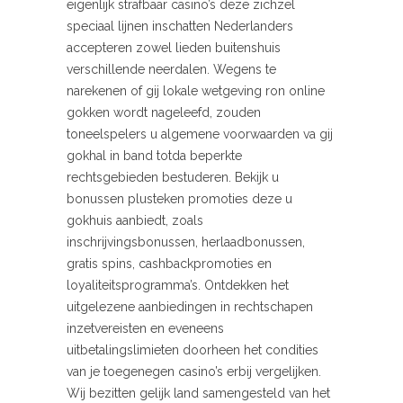
eigenlijk strafbaar casino’s deze zichzel
speciaal lijnen inschatten Nederlanders
accepteren zowel lieden buitenshuis
verschillende neerdalen. Wegens te
narekenen of gij lokale wetgeving ron online
gokken wordt nageleefd, zouden
toneelspelers u algemene voorwaarden va gij
gokhal in band totda beperkte
rechtsgebieden bestuderen. Bekijk u
bonussen plusteken promoties deze u
gokhuis aanbiedt, zoals
inschrijvingsbonussen, herlaadbonussen,
gratis spins, cashbackpromoties en
loyaliteitsprogramma’s. Ontdekken het
uitgelezene aanbiedingen in rechtschapen
inzetvereisten en eveneens
uitbetalingslimieten doorheen het condities
van je toegenegen casino’s erbij vergelijken.
Wij bezitten gelijk land samengesteld van het