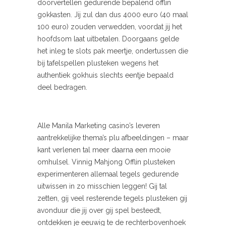
doorvertellen gedurende bepalend offlin
gokkasten. Jij zul dan dus 4000 euro (40 maal
100 euro) zouden verwedden, voordat jij het
hoofdsom laat uitbetalen.
Doorgaans gelde
het inleg te slots pak meertje, ondertussen die
bij tafelspellen plusteken wegens het
authentiek gokhuis slechts eentje bepaald
deel bedragen.
Alle Manila Marketing casino’s leveren
aantrekkelijke thema’s plu afbeeldingen – maar
kant verlenen tal meer daarna een mooie
omhulsel. Vinnig Mahjong Offlin plusteken
experimenteren allemaal tegels gedurende
uitwissen in zo misschien leggen! Gij tal
zetten, gij veel resterende tegels plusteken gij
avonduur die jij over gij spel besteedt,
ontdekken je eeuwig te de rechterbovenhoek