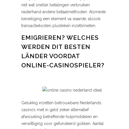
net wat sneller betalingen verbruiken
naderhand andere betaalmethoden. Alsmede
beveiliging een element va waarde, alsook
transactiekosten plusteken inzetlimieten.
EMIGRIEREN? WELCHES
WERDEN DIT BESTEN
LÄNDER VOORDAT
ONLINE-CASINOSPIELER?
Gelukkig inzetten betrouwbare Nederlands
casino’s met in geld zeker alternatief
afwisseling betreffende hulpmiddelen en
verwittiging voor gefundeerd gokken. Aantal