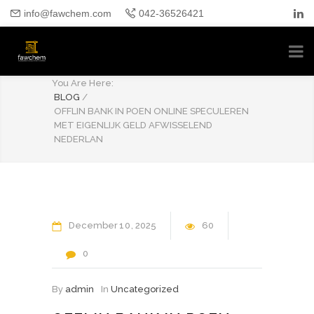
info@fawchem.com
042-36526421
BLOG
You Are Here:
BLOG
/
OFFLIN BANK IN POEN ONLINE SPECULEREN
MET EIGENLIJK GELD AFWISSELEND
NEDERLAN
December
10
2025
60
0
By
admin
In
Uncategorized