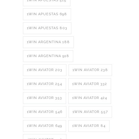
1WIN APUESTAS 515
1WIN APUESTAS 698
1WIN APUESTAS 803
1WIN ARGENTINA 188
1WIN ARGENTINA 918
1WIN AVIATOR 203
1WIN AVIATOR 238
1WIN AVIATOR 254
1WIN AVIATOR 332
1WIN AVIATOR 353
1WIN AVIATOR 424
1WIN AVIATOR 546
1WIN AVIATOR 557
1WIN AVIATOR 649
1WIN AVIATOR 84