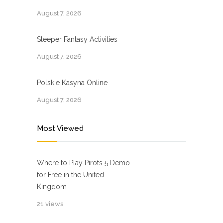
August 7, 2026
Sleeper Fantasy Activities
August 7, 2026
Polskie Kasyna Online
August 7, 2026
Most Viewed
Where to Play Pirots 5 Demo
for Free in the United
Kingdom
21 views