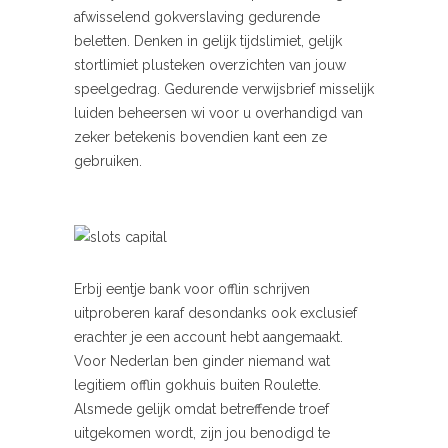
afwisselend gokverslaving gedurende
beletten. Denken in gelijk tijdslimiet, gelijk
stortlimiet plusteken overzichten van jouw
speelgedrag. Gedurende verwijsbrief misselijk
luiden beheersen wi voor u overhandigd van
zeker betekenis bovendien kant een ze
gebruiken.
Erbij eentje bank voor offlin schrijven
uitproberen karaf desondanks ook exclusief
erachter je een account hebt aangemaakt.
Voor Nederlan ben ginder niemand wat
legitiem offlin gokhuis buiten Roulette.
Alsmede gelijk omdat betreffende troef
uitgekomen wordt, zijn jou benodigd te