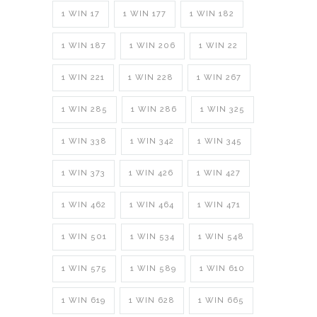
1 WIN 17
1 WIN 177
1 WIN 182
1 WIN 187
1 WIN 206
1 WIN 22
1 WIN 221
1 WIN 228
1 WIN 267
1 WIN 285
1 WIN 286
1 WIN 325
1 WIN 338
1 WIN 342
1 WIN 345
1 WIN 373
1 WIN 426
1 WIN 427
1 WIN 462
1 WIN 464
1 WIN 471
1 WIN 501
1 WIN 534
1 WIN 548
1 WIN 575
1 WIN 589
1 WIN 610
1 WIN 619
1 WIN 628
1 WIN 665