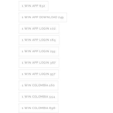
1 WIN APP 832
1 WIN APP DOWNLOAD 249
1 WIN APP LOGIN 102
1 WIN APP LOGIN 185
1 WIN APP LOGIN 293
1 WIN APP LOGIN 367
1 WIN APP LOGIN 937
1 WIN COLOMBIA 160
1 WIN COLOMBIA 554
1 WIN COLOMBIA 896