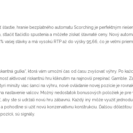
iť šťastie, hranie bezplatného automatu Scorching je perfektným riešen
h, stlačiť tlačidlo spustenia a môžete získať šťavnaté ceny. Nový autom
% vašej stávky a má vysokú RTP až do výšky 95,66, čo je veľmi prie
iskantná guľka“, ktorá vám umožní čas od času zvyšovať výhry. Po ka
ť aktivovať riskantnú hru kliknutím na najnovší prepínač Gamble. Za
tyri minúty viac šancí na výhru, nové ovládanie novej pozície je rovna
a nastavenie valcov. Možný nedostatok bonusových položiek je pre 
 aby ste si udržali novú hru zábavnú. Každý iný môže využiť jednod
 a pohodlne si užiť novú konzervatívnu konštrukciu. Ďalšou dôležitou v
pozícii, sú signály.