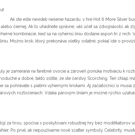
Ak ste ešte nevideli riešenie hazardu, v hre Hot 6 More Silver bu
 alebo čiernej. Ak to uhádnete správne, váš účet sa zdvojnásobí, ak zl
herné kombinácie, keď sa na výhernú líniu dostane aspoň tri z nich. 
íniu. Možno krok, ktorý prekonáva všetky ostatné, pokiaľ ide o provízi
uly je zameraná na farebné ovocie a zároveň ponúka motiváciu k roz
oduché a dobré, takto zistíte, že ste čerstvý Scorching. Ten chlap má
ne sa pohrávate s piatimi výhernými krivkami. Aj začiatočníci si musia
párových roztočeniach. Vďaka párovým líniám je možné rýchlo uzatvár
ojí za hrou, spočíva v poskytovaní robustnej hry bez modifikátorov v
ier. Po prvé, ak nepoužívame nové scatter symboly Celebrity, musít