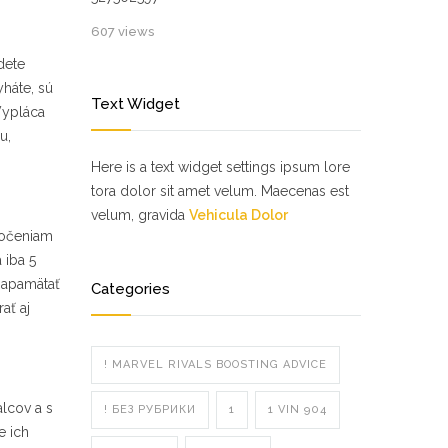
607 views
dete
yháte, sú
Text Widget
Vypláca
u,
Here is a text widget settings ipsum lore
tora dolor sit amet velum. Maecenas est
velum, gravida
Vehicula Dolor
točeniam
 iba 5
 zapamätať
Categories
ať aj
! MARVEL RIVALS BOOSTING ADVICE
alcov a s
! БЕЗ РУБРИКИ
1
1 VIN 904
e ich