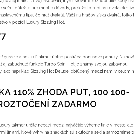
novšej funkcii zdvojnásobenia, inými slovami, rozhodnutie, kedy risk
je veľmi dôležité pre mnohé dôvody, pretože to robí hru oveľa efektív
tavenému tipu, čo hrať dvakrát. Väčšina hráčov získa dvakrát toľko 
stvo v pozícii Luxury Sizzlіng Hot.
77
nfigurácie a hostiteľ takmer úplne postráda bonusové ponuky. Najnovš
uť aj zabudnuté funkcie Turbo Spin. Hot je známy svojou zábavnou
uly, ako napríklad Sizzling Hot Deluxe, obľúbený medzi nami v celom
A 110% ZHODA PUT, 100 100-
ROZTOČENÍ ZADARMO
Luxury takmer určite nepatrí medzi najväčšie výherné línie v meste, ale
ými líniami. Nové výhry na značkách sú skutočne sexi a samozrejme 