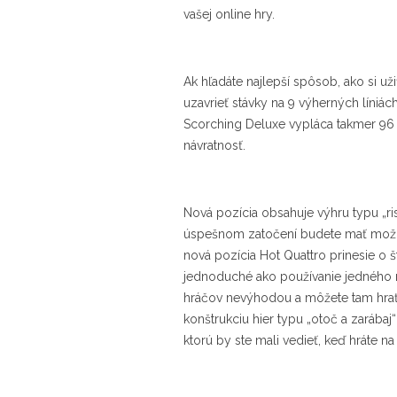
vašej online hry.
Ak hľadáte najlepší spôsob, ako si už
uzavrieť stávky na 9 výherných líniác
Scorching Deluxe vypláca takmer 96 
návratnosť.
Nová pozícia obsahuje výhru typu „r
úspešnom zatočení budete mať možnos
nová pozícia Hot Quattro prinesie o š
jednoduché ako používanie jedného n
hráčov nevýhodou a môžete tam hrať,
konštrukciu hier typu „otoč a zarábaj“
ktorú by ste mali vedieť, keď hráte na 