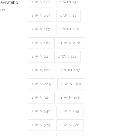
ťavnatého
1 WIN 127
1 WIN 131
ami.
1 WIN 157
1 WIN 17
1 WIN 177
1 WIN 182
1 WIN 187
1 WIN 206
1 WIN 22
1 WIN 221
1 WIN 228
1 WIN 267
1 WIN 285
1 WIN 286
1 WIN 325
1 WIN 338
1 WIN 342
1 WIN 345
1 WIN 373
1 WIN 426