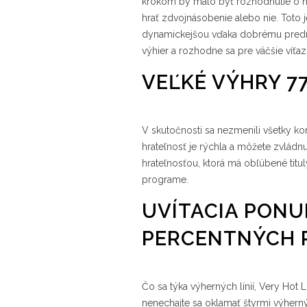
krokom by malo byť rozhodnutie o naj
hrať zdvojnásobenie alebo nie. Toto 
dynamickejšou vďaka dobrému prednas
výhier a rozhodne sa pre väčšie víťaz
VEĽKÉ VÝHRY 7
V skutočnosti sa nezmenili všetky ko
hrateľnosť je rýchla a môžete zvládn
hrateľnosťou, ktorá má obľúbené tit
programe.
UVÍTACIA PONUK
PERCENTNÝCH 
Čo sa týka výherných línií, Very Hot 
nenechajte sa oklamať štyrmi výhern